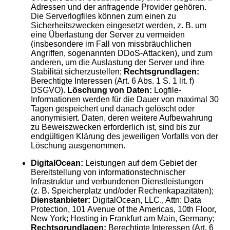
Adressen und der anfragende Provider gehören.
Die Serverlogfiles können zum einen zu
Sicherheitszwecken eingesetzt werden, z. B. um
eine Überlastung der Server zu vermeiden
(insbesondere im Fall von missbräuchlichen
Angriffen, sogenannten DDoS-Attacken), und zum
anderen, um die Auslastung der Server und ihre
Stabilität sicherzustellen;
Rechtsgrundlagen:
Berechtigte Interessen (Art. 6 Abs. 1 S. 1 lit. f)
DSGVO).
Löschung von Daten:
Logfile-
Informationen werden für die Dauer von maximal 30
Tagen gespeichert und danach gelöscht oder
anonymisiert. Daten, deren weitere Aufbewahrung
zu Beweiszwecken erforderlich ist, sind bis zur
endgültigen Klärung des jeweiligen Vorfalls von der
Löschung ausgenommen.
DigitalOcean:
Leistungen auf dem Gebiet der
Bereitstellung von informationstechnischer
Infrastruktur und verbundenen Dienstleistungen
(z. B. Speicherplatz und/oder Rechenkapazitäten);
Dienstanbieter:
DigitalOcean, LLC., Attn: Data
Protection, 101 Avenue of the Americas, 10th Floor,
New York; Hosting in Frankfurt am Main, Germany;
Rechtsgrundlagen:
Berechtigte Interessen (Art. 6