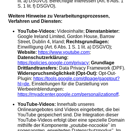
lit. a) DSGVO). Berechtigte Interessen (Art. 6 Abs. 1
S. 1 lit. f) DSGVO).
Weitere Hinweise zu Verarbeitungsprozessen,
Verfahren und Diensten:
YouTube-Videos:
Videoinhalte;
Dienstanbieter:
Google Ireland Limited, Gordon House, Barrow
Street, Dublin 4, Irland;
Rechtsgrundlagen:
Einwilligung (Art. 6 Abs. 1 S. 1 lit. a) DSGVO);
Website:
https://www.youtube.com
;
Datenschutzerklärung:
https://policies.google.com/privacy
;
Grundlage
Drittlandtransfers:
Data Privacy Framework (DPF).
Widerspruchsmöglichkeit (Opt-Out):
Opt-Out-
Plugin:
https://tools.google.com/dlpage/gaoptout?
hl=de
, Einstellungen für die Darstellung von
Werbeeinblendungen:
https://myadcenter.google.com/personalizationoff
.
YouTube-Videos:
Innerhalb unseres
Onlineangebotes sind Videos eingebettet, die bei
YouTube gespeichert sind. Die Integration dieser
YouTube-Videos erfolgt über eine spezielle Domain
mithilfe der Komponente „youtube-nocookie" im
sogenannten „erweiterten Datenschutzmodus". Im