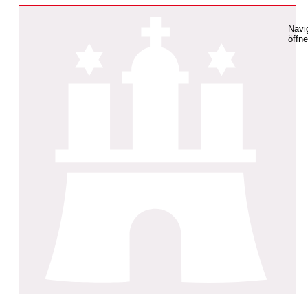
Navi
öffn