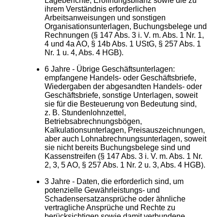
Lageberichte, Eröffnungsbilanz sowie die zu
ihrem Verständnis erforderlichen
Arbeitsanweisungen und sonstigen
Organisationsunterlagen, Buchungsbelege und
Rechnungen (§ 147 Abs. 3 i. V. m. Abs. 1 Nr. 1,
4 und 4a AO, § 14b Abs. 1 UStG, § 257 Abs. 1
Nr. 1 u. 4, Abs. 4 HGB).
6 Jahre - Übrige Geschäftsunterlagen:
empfangene Handels- oder Geschäftsbriefe,
Wiedergaben der abgesandten Handels- oder
Geschäftsbriefe, sonstige Unterlagen, soweit
sie für die Besteuerung von Bedeutung sind,
z. B. Stundenlohnzettel,
Betriebsabrechnungsbögen,
Kalkulationsunterlagen, Preisauszeichnungen,
aber auch Lohnabrechnungsunterlagen, soweit
sie nicht bereits Buchungsbelege sind und
Kassenstreifen (§ 147 Abs. 3 i. V. m. Abs. 1 Nr.
2, 3, 5 AO, § 257 Abs. 1 Nr. 2 u. 3, Abs. 4 HGB).
3 Jahre - Daten, die erforderlich sind, um
potenzielle Gewährleistungs- und
Schadensersatzansprüche oder ähnliche
vertragliche Ansprüche und Rechte zu
berücksichtigen sowie damit verbundene