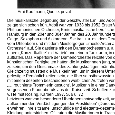
Erni Kaufmann, Quelle: privat
Die musikalische Begabung der Geschwister Erni und Adol
zeigte sich schon früh. Adolf war von 1938 bis 1952 Erster 
Philharmonischen Orchester, Ernis musikalische beruflich
Hamburg in den 20er und 30er Jahren des 20. Jahrhunderts.
Geige, Saxophon und Akkordeon. Sie trat u. a. mit dem De
vom Uhlenborn und mit dem Meistergeiger Ernesto Arcari a
Orchester“ auf. Sie gastierte mit den Damenorchestern u. a
einem „Konzertkaffee“ mit Varieté und einem Tanzraum, in 
auftraten. Das Repertoire der Damenorchester reichte von d
künstlerischen Fertigkeiten hatten die Musikerinnen jung, sc
zu sein, um den Geschmack des zahlungskräftigen männlic
Gleichzeitig mussten die Musikerinnen, um in diesem Unte
gefestigte Persönlichkeiten sein, die über selbstbewusste 
mit einem dezenten bescheidenen weiblichen Auftreten ver
„… routinierte Trommlerin gesucht“. Musikerin in einer Da
vergessenen Frauenberufs aus der Kaiserzeit. Schriften zu
v. Helmut Rösing. Karben 1997, S. 6 u. 7.)
Letzteres war von besonderer Überlebensnotwendigkeit, u
aufkommenden Verdächtigungen der Prostitution“ (Dorothea 
erwehren. Ihre sittsame, unschuldige und elegante-dezent
Kleidung unterstrichen. Oft traten die Musikerinnen in Tra