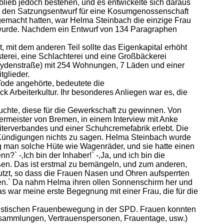
 blieb jedoch bestehen, und es entwickelte sich daraus
er den Satzungsentwurf für eine Kosumgenossenschaft
gemacht hatten, war Helma Steinbach die einzige Frau
wurde. Nachdem ein Entwurf von 134 Paragraphen
 mit dem anderen Teil sollte das Eigenkapital erhöht
österei, eine Schlachterei und eine Großbäckerei
eydenstraße) mit 254 Wohnungen, 7 Läden und einer
tglieder.
Tode angehörte, bedeutete die
k Arbeiterkultur. Ihr besonderes Anliegen war es, die
suchte, diese für die Gewerkschaft zu gewinnen. Von
rmeister von Bremen, in einem Interview mit Anke
beiterverbandes und einer Schuhcremefabrik erlebt. Die
 Kündigungen nichts zu sagen. Helma Steinbach wurde
g man solche Hüte wie Wagenräder, und sie hatte einen
?` -‚Ich bin der Inhaber!` -‚Ja, und ich bin die
ßen. Das ist erstmal zu bemängeln, und zum anderen,
utzt, so dass die Frauen Nasen und Ohren aufsperrten
ssen.` Da nahm Helma ihren ollen Sonnenschirm her und
as war meine erste Begegnung mit einer Frau, die für die
zialistischen Frauenbewegung in der SPD. Frauen konnten
ersammlungen, Vertrauenspersonen, Frauentage, usw.)