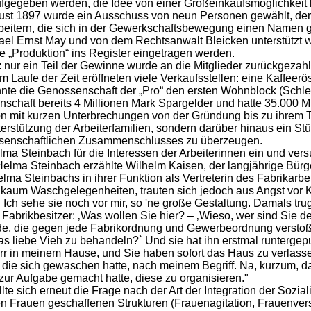
 aufgegeben werden, die Idee von einer Großeinkaufsmöglichkeit
August 1897 wurde ein Ausschuss von neun Personen gewählt, d
rbeitern, die sich in der Gewerkschaftsbewegung einen Namen 
l Ernst May und von dem Rechtsanwalt Bleicken unterstützt 
e „Produktion“ ins Register eingetragen werden.
ur ein Teil der Gewinne wurde an die Mitglieder zurückgezahlt,
Im Laufe der Zeit eröffneten viele Verkaufsstellen: eine Kaffeer
nte die Genossenschaft der „Pro“ den ersten Wohnblock (Schl
schaft bereits 4 Millionen Mark Spargelder und hatte 35.000 Mi
on mit kurzen Unterbrechungen von der Gründung bis zu ihrem 
stützung der Arbeiterfamilien, sondern darüber hinaus ein Stüc
ssenschaftlichen Zusammenschlusses zu überzeugen.
ma Steinbach für die Interessen der Arbeiterinnen ein und ver
elma Steinbach erzählte Wilhelm Kaisen, der langjährige Bürge
Helma Steinbachs in ihrer Funktion als Vertreterin des Fabrikar
kaum Waschgelegenheiten, trauten sich jedoch aus Angst vor
h sehe sie noch vor mir, so 'ne große Gestaltung. Damals tru
abrikbesitzer: ‚Was wollen Sie hier? – ‚Wieso, wer sind Sie denn
tände, die gegen jede Fabrikordnung und Gewerbeordnung versto
 liebe Vieh zu behandeln?` Und sie hat ihn erstmal runtergep
Herr in meinem Hause, und Sie haben sofort das Haus zu verla
, die sich gewaschen hatte, nach meinem Begriff. Na, kurzum, d
 zur Aufgabe gemacht hatte, diese zu organisieren."
lte sich erneut die Frage nach der Art der Integration der So
 den Frauen geschaffenen Strukturen (Frauenagitation, Frauenv