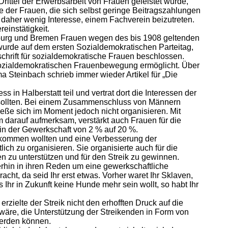
rittel der Erwerbsarbeit von Frauen geleistet wurde,
e der Frauen, die sich selbst geringe Beitragszahlungen
n daher wenig Interesse, einem Fachverein beizutreten.
einstätigkeit.
amburg und Bremen Frauen wegen des bis 1908 geltenden
 wurde auf dem ersten Sozialdemokratischen Parteitag,
chrift für sozialdemokratische Frauen beschlossen.
Sozialdemokratischen Frauenbewegung ermöglicht. Über
a Steinbach schrieb immer wieder Artikel für „Die
n Halberstatt teil und vertrat dort die Interessen der
n sollten. Bei einem Zusammenschluss von Männern
eße sich im Moment jedoch nicht organisieren. Mit
darauf aufmerksam, verstärkt auch Frauen für die
n der Gewerkschaft von 2 % auf 20 %.
chkommen wollten und eine Verbesserung der
ch zu organisieren. Sie organisierte auch für die
 zu unterstützen und für den Streik zu gewinnen.
erhin in ihren Reden um eine gewerkschaftliche
ht, da seid Ihr erst etwas. Vorher waret Ihr Sklaven,
Ihr in Zukunft keine Hunde mehr sein wollt, so habt Ihr
zielte der Streik nicht den erhofften Druck auf die
r wäre, die Unterstützung der Streikenden in Form von
werden können.