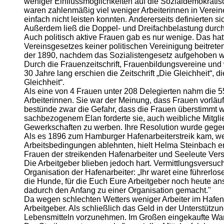
weniger Einflussmöglichkeiten auf die Sozialdemokratisc
waren zahlenmäßig viel weniger Arbeiterinnen in Vereine
einfach nicht leisten konnten. Andererseits definierten 
Außerdem ließ die Doppel- und Dreifachbelastung durch H
Auch politisch aktive Frauen gab es nur wenige. Das h
Vereinsgesetzes keiner politischen Vereinigung beitrete
der 1890, nachdem das Sozialistengesetz aufgehoben wor
Durch die Frauenzeitschrift, Frauenbildungsvereine u
30 Jahre lang erschien die Zeitschrift „Die Gleichheit“,
Gleichheit“.
Als eine von 4 Frauen unter 208 Delegierten nahm die 55
Arbeiterinnen. Sie war der Meinung, dass Frauen vorlä
bestünde zwar die Gefahr, dass die Frauen überstimmt w
sachbezogenem Elan forderte sie, auch weibliche Mitgl
Gewerkschaften zu werben. Ihre Resolution wurde gege
Als es 1896 zum Hamburger Hafenarbeiterstreik kam, we
Arbeitsbedingungen ablehnten, hielt Helma Steinbach enga
Frauen der streikenden Hafenarbeiter und Seeleute Vers
Die Arbeitgeber blieben jedoch hart. Vermittlungsversu
Organisation der Hafenarbeiter: „Ihr waret eine führerl
die Hunde, für die Euch Eure Arbeitgeber noch heute ans
dadurch den Anfang zu einer Organisation gemacht."
Da wegen schlechten Wetters weniger Arbeiter im Hafen b
Arbeitgeber. Als schließlich das Geld in der Unterstützu
Lebensmitteln vorzunehmen. Im Großen eingekaufte Ware