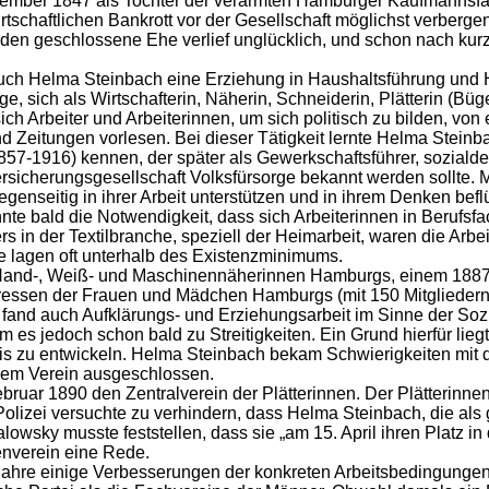
mber 1847 als Tochter der verarmten Hamburger Kaufmannsfami
tschaftlichen Bankrott vor der Gesellschaft möglichst verberg
den geschlossene Ehe verlief unglücklich, und schon nach kurze
auch Helma Steinbach eine Erziehung in Haushaltsführung und 
, sich als Wirtschafterin, Näherin, Schneiderin, Plätterin (Büge
sich Arbeiter und Arbeiterinnen, um sich politisch zu bilden, vo
d Zeitungen vorlesen. Bei dieser Tätigkeit lernte Helma Stein
1857-1916) kennen, der später als Gewerkschaftsführer, sozial
rsicherungsgesellschaft Volksfürsorge bekannt werden sollte. 
genseitig in ihrer Arbeit unterstützen und in ihrem Denken befl
nnte bald die Notwendigkeit, dass sich Arbeiterinnen in Beruf
s in der Textilbranche, speziell der Heimarbeit, waren die Arb
 lagen oft unterhalb des Existenzminimums.
 Hand-, Weiß- und Maschinennäherinnen Hamburgs, einem 1887
teressen der Frauen und Mädchen Hamburgs (mit 150 Mitgliedern
es fand auch Aufklärungs- und Erziehungsarbeit im Sinne der Sozi
es jedoch schon bald zu Streitigkeiten. Ein Grund hierfür lieg
nis zu entwickeln. Helma Steinbach bekam Schwierigkeiten mit
dem Verein ausgeschlossen.
bruar 1890 den Zentralverein der Plätterinnen. Der Plätterinne
Polizei versuchte zu verhindern, dass Helma Steinbach, die als 
salowsky musste feststellen, dass sie „am 15. April ihren Platz
nenverein eine Rede.
Jahre einige Verbesserungen der konkreten Arbeitsbedingungen f