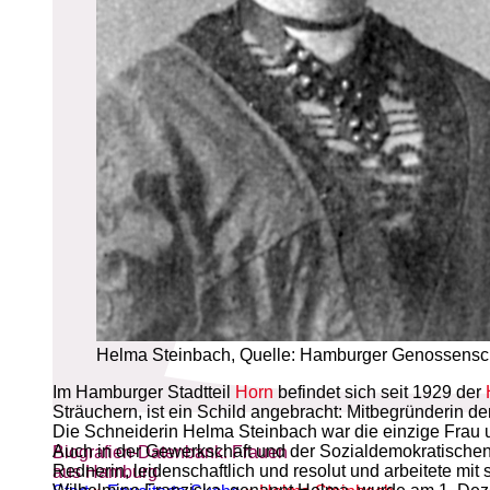
Helma Steinbach, Quelle: Hamburger Genossens
Im Hamburger Stadtteil
Horn
befindet sich seit 1929 der
Sträuchern, ist ein Schild angebracht: Mitbegründerin
Die Schneiderin Helma Steinbach war die einzige Frau 
Auch in der Gewerkschaft und der Sozialdemokratischen Pa
Biografien-Datenbank: Frauen
Rednerin, leidenschaftlich und resolut und arbeitete mi
aus Hamburg