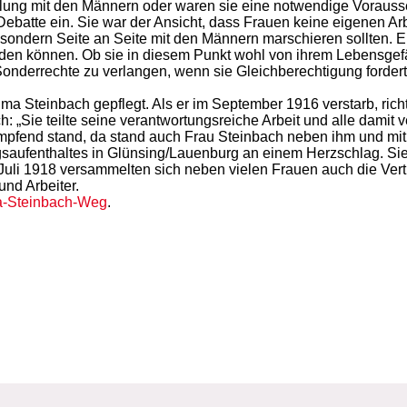
ellung mit den Männern oder waren sie eine notwendige Vorauss
ebatte ein. Sie war der Ansicht, dass Frauen keine eigenen Ar
ondern Seite an Seite mit den Männern marschieren sollten. E
den können. Ob sie in diesem Punkt wohl von ihrem Lebensgefäh
 Sonderrechte zu verlangen, wenn sie Gleichberechtigung forderte
 Steinbach gepflegt. Als er im September 1916 verstarb, richt
„Sie teilte seine verantwortungsreiche Arbeit und alle damit
 kämpfend stand, da stand auch Frau Steinbach neben ihm und mit 
ufenthaltes in Glünsing/Lauenburg an einem Herzschlag. Sie le
li 1918 versammelten sich neben vielen Frauen auch die Vertre
nd Arbeiter.
-Steinbach-Weg
.