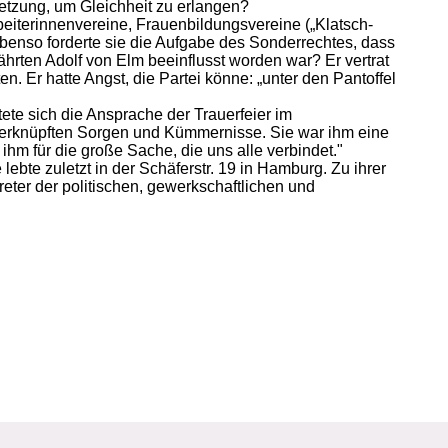
etzung, um Gleichheit zu erlangen?
beiterinnenvereine, Frauenbildungsvereine („Klatsch-
benso forderte sie die Aufgabe des Sonderrechtes, dass
rten Adolf von Elm beeinflusst worden war? Er vertrat
n. Er hatte Angst, die Partei könne: „unter den Pantoffel
ete sich die Ansprache der Trauerfeier im
 verknüpften Sorgen und Kümmernisse. Sie war ihm eine
ihm für die große Sache, die uns alle verbindet."
bte zuletzt in der Schäferstr. 19 in Hamburg. Zu ihrer
ter der politischen, gewerkschaftlichen und