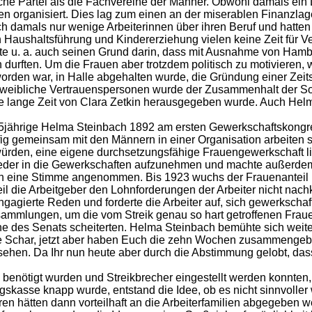
he Partei als die Fachvereine der Männer. Obwohl damals ein D
n organisiert. Dies lag zum einen an der miserablen Finanzlag
sich damals nur wenige Arbeiterinnen über ihren Beruf und hatte
aushaltsführung und Kindererziehung vielen keine Zeit für Ver
atte u. a. auch seinen Grund darin, dass mit Ausnahme von H
n durften. Um die Frauen aber trotzdem politisch zu motivieren,
den war, in Halle abgehalten wurde, die Gründung einer Zeits
nd weibliche Vertrauenspersonen wurde der Zusammenhalt der 
 die lange Zeit von Clara Zetkin herausgegeben wurde. Auch Helm
jährige Helma Steinbach 1892 am ersten Gewerkschaftskongress i
ufig gemeinsam mit den Männern in einer Organisation arbeite
ürden, eine eigene durchsetzungsfähige Frauengewerkschaft li
ieder in die Gewerkschaften aufzunehmen und machte außerdem 
n eine Stimme angenommen. Bis 1923 wuchs der Frauenanteil i
il die Arbeitgeber den Lohnforderungen der Arbeiter nicht na
gierte Reden und forderte die Arbeiter auf, sich gewerkschaftli
ammlungen, um die vom Streik genau so hart getroffenen Frauen
che des Senats scheiterten. Helma Steinbach bemühte sich weit
ose Schar, jetzt aber haben Euch die zehn Wochen zusammengebrac
ehen. Da Ihr nun heute aber durch die Abstimmung gelobt, dass 
enötigt wurden und Streikbrecher eingestellt werden konnten, er
ngskasse knapp wurde, entstand die Idee, ob es nicht sinnvolle
n hätten dann vorteilhaft an die Arbeiterfamilien abgegeben 