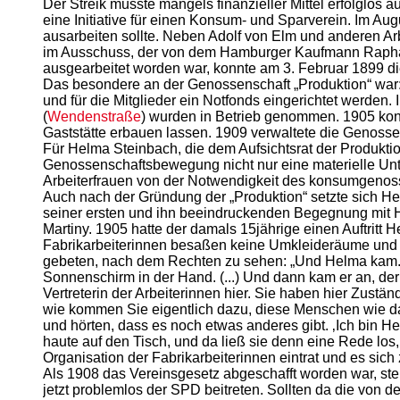
Der Streik musste mangels finanzieller Mittel erfolglos
eine Initiative für einen Konsum- und Sparverein. Im 
ausarbeiten sollte. Neben Adolf von Elm und anderen A
im Ausschuss, der von dem Hamburger Kaufmann Raphae
ausgearbeitet worden war, konnte am 3. Februar 1899 di
Das besondere an der Genossenschaft „Produktion“ war: n
und für die Mitglieder ein Notfonds eingerichtet werden. 
(
Wendenstraße
) wurden in Betrieb genommen. 1905 kon
Gaststätte erbauen lassen. 1909 verwaltete die Genossen
Für Helma Steinbach, die dem Aufsichtsrat der Produkti
Genossenschaftsbewegung nicht nur eine materielle Unter
Arbeiterfrauen von der Notwendigkeit des konsumgeno
Auch nach der Gründung der „Produktion“ setzte sich Hel
seiner ersten und ihn beeindruckenden Begegnung mit H
Martiny. 1905 hatte der damals 15jährige einen Auftritt 
Fabrikarbeiterinnen besaßen keine Umkleideräume und 
gebeten, nach dem Rechten zu sehen: „Und Helma kam. Ic
Sonnenschirm in der Hand. (...) Und dann kam er an, der F
Vertreterin der Arbeiterinnen hier. Sie haben hier Zus
wie kommen Sie eigentlich dazu, diese Menschen wie das
und hörten, dass es noch etwas anderes gibt. ‚Ich bin 
haute auf den Tisch, und da ließ sie denn eine Rede los
Organisation der Fabrikarbeiterinnen eintrat und es sich
Als 1908 das Vereinsgesetz abgeschafft worden war, stel
jetzt problemlos der SPD beitreten. Sollten da die von