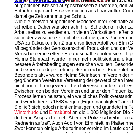
Wilhelmine Franziska, genannt Helma, wurde am 1. Deze
Start
»
Erweiterte Suche
» Helma Steinbach
bürgerlichen Kreisen ausgeschlossen zu werden, den wir
Entbehrungen auf. Eine vermutlich aus finanziellen Grün
damalige Zeit sehr mutiger Schritt.
Wie die meisten bürgerlichen Mädchen ihrer Zeit hatte 
schreiben. Daher war sie nach ihrer Scheidung in der Lage
Arbeit selbst zu verdienen. In vielen Werkstätten ließen 
sie in der Zwischenzeit mit übernahmen, aus Büchern un
USA zurückgekehrten Zigarrensortierer Adolf von Elm (
Mitbegründer der Genossenschaft Produktion und der Ve
Menschen eine seltene Freundschaft, konnten sie sich ge
Helma Steinbach wurde immer mehr politisiert und erka
bessere Arbeitsbedingungen erreichen wollten. Besonder
und extrem niedrige Löhne gekennzeichnet. Frauenlöhne
Besonders aktiv wurde Helma Steinbach im Verein der
gegründeten Verein für Vertretung der gewerblichen In
nicht nur in ihren gewerblichen Interessen unterstützt, 
Zwischen den beiden Vereinen und unter den Frauen kam 
Prozess lernen mussten, ein weibliches Politikverständ
und wurde bereits 1888 wegen „Eigenmächtigkeit" aus 
Sie ließ sich jedoch nicht entmutigen und gründete im Fe
Winterhude
und
Eimsbüttel
an die 1.000 Mitglieder. Die 
dort eine Ansprache hielt. Aber der Polizeischreiber Ro
Rednerin auftrat". Auch Adolf von Elm hielt im Plätterin
Zwar konnten einige Arbeiterinnenvereine im Laufe der 