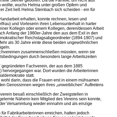
lie Steiner geboren. Da die Familie, um nicht aus
en wollte, wuchs Helma unter großen Opfern und
r Zeit ließ Helma Steinbach sich scheiden - ein für
Handarbeit erhalten, konnte rechnen, lesen und
lfrau) und Vorleserin ihren Lebensunterhalt in harter
n einer Kollegin oder einem Kollegen, deren/dessen Arbeit
bach Anfang der 1980er-Jahre den aus dem Exil in den
demokratischer Reichstagsabgeordneter (1894-1907) und
Mehr als 30 Jahre einte diese beiden ungewöhnlichen
ügeln.
sfachvereinen zusammenschließen müssten, wenn sie
eitsbedingungen durch besonders lange Arbeitszeiten
 gegründeten Fachverein, der aus dem 1885
) hervorgegangen war. Dort wurden die Arbeiterinnen
aldemokratie statt.
t wohl darin, dass die Frauen erst in einem mühsamen
 den Genossinnen wegen ihres „unweiblichen" Auftretens
nverein besaß einschließlich der Zweigstellen in
gelernte Näherin kein Mitglied des Vereins sein konnte,
 in der Versammlung wieder einnahm und als einzige
ür Fabrikarbeiterinnen erreichen, hatten jedoch