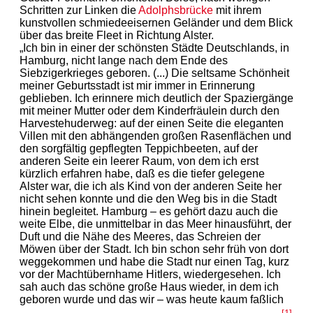
Schritten zur Linken die
Adolphsbrücke
mit ihrem
kunstvollen schmiedeeisernen Geländer und dem Blick
über das breite Fleet in Richtung Alster.
„Ich bin in einer der schönsten Städte Deutschlands, in
Hamburg, nicht lange nach dem Ende des
Siebzigerkrieges geboren. (...) Die seltsame Schönheit
meiner Geburtsstadt ist mir immer in Erinnerung
geblieben. Ich erinnere mich deutlich der Spaziergänge
mit meiner Mutter oder dem Kinderfräulein durch den
Harvestehuderweg: auf der einen Seite die eleganten
Villen mit den abhängenden großen Rasenflächen und
den sorgfältig gepflegten Teppichbeeten, auf der
anderen Seite ein leerer Raum, von dem ich erst
kürzlich erfahren habe, daß es die tiefer gelegene
Alster war, die ich als Kind von der anderen Seite her
nicht sehen konnte und die den Weg bis in die Stadt
hinein begleitet. Hamburg – es gehört dazu auch die
weite Elbe, die unmittelbar in das Meer hinausführt, der
Duft und die Nähe des Meeres, das Schreien der
Möwen über der Stadt. Ich bin schon sehr früh von dort
weggekommen und habe die Stadt nur einen Tag, kurz
vor der Machtübernhame Hitlers, wiedergesehen. Ich
sah auch das schöne große Haus wieder, in dem ich
geboren wurde und das wir – was heute kaum faßlich