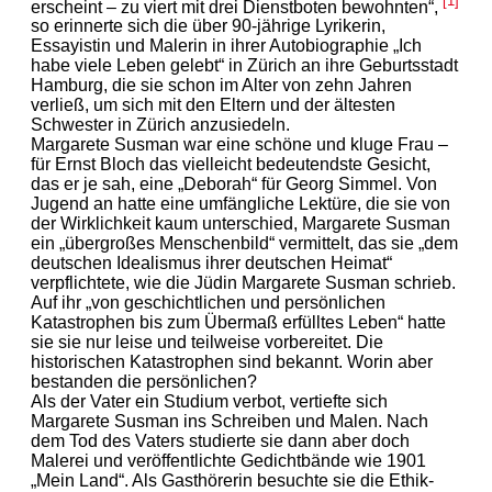
[1]
erscheint – zu viert mit drei Dienstboten bewohnten“,
so erinnerte sich die über 90-jährige Lyrikerin,
Essayistin und Malerin in ihrer Autobiographie „Ich
habe viele Leben gelebt“ in Zürich an ihre Geburtsstadt
Hamburg, die sie schon im Alter von zehn Jahren
verließ, um sich mit den Eltern und der ältesten
Schwester in Zürich anzusiedeln.
Margarete Susman war eine schöne und kluge Frau –
für Ernst Bloch das vielleicht bedeutendste Gesicht,
das er je sah, eine „Deborah“ für Georg Simmel. Von
Jugend an hatte eine umfängliche Lektüre, die sie von
der Wirklichkeit kaum unterschied, Margarete Susman
ein „übergroßes Menschenbild“ vermittelt, das sie „dem
deutschen Idealismus ihrer deutschen Heimat“
verpflichtete, wie die Jüdin Margarete Susman schrieb.
Auf ihr „von geschichtlichen und persönlichen
Katastrophen bis zum Übermaß erfülltes Leben“ hatte
sie sie nur leise und teilweise vorbereitet. Die
historischen Katastrophen sind bekannt. Worin aber
bestanden die persönlichen?
Als der Vater ein Studium verbot, vertiefte sich
Margarete Susman ins Schreiben und Malen. Nach
dem Tod des Vaters studierte sie dann aber doch
Malerei und veröffentlichte Gedichtbände wie 1901
„Mein Land“. Als Gasthörerin besuchte sie die Ethik-