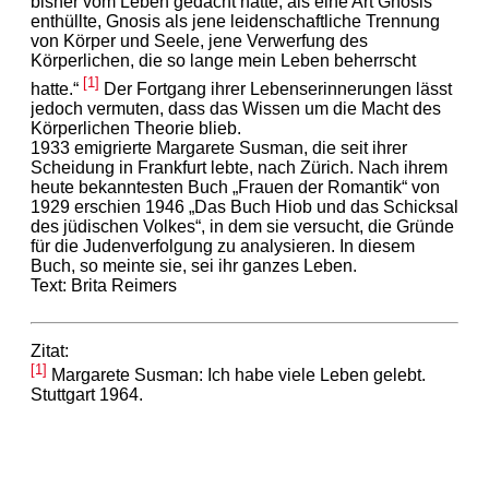
bisher vom Leben gedacht hatte, als eine Art Gnosis
enthüllte, Gnosis als jene leidenschaftliche Trennung
von Körper und Seele, jene Verwerfung des
Körperlichen, die so lange mein Leben beherrscht
[1]
hatte.“
Der Fortgang ihrer Lebenserinnerungen lässt
jedoch vermuten, dass das Wissen um die Macht des
Körperlichen Theorie blieb.
1933 emigrierte Margarete Susman, die seit ihrer
Scheidung in Frankfurt lebte, nach Zürich. Nach ihrem
heute bekanntesten Buch „Frauen der Romantik“ von
1929 erschien 1946 „Das Buch Hiob und das Schicksal
des jüdischen Volkes“, in dem sie versucht, die Gründe
für die Judenverfolgung zu analysieren. In diesem
Buch, so meinte sie, sei ihr ganzes Leben.
Text: Brita Reimers
Zitat:
[1]
Margarete Susman: Ich habe viele Leben gelebt.
Stuttgart 1964.