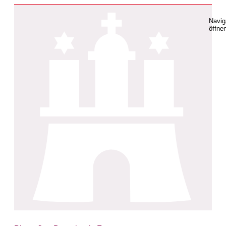
Navig
öffne