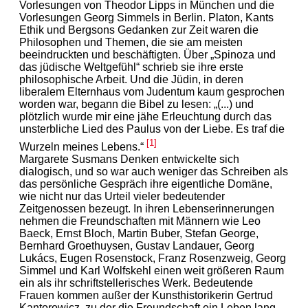
Vorlesungen von Theodor Lipps in München und die
Vorlesungen Georg Simmels in Berlin. Platon, Kants
Ethik und Bergsons Gedanken zur Zeit waren die
Philosophen und Themen, die sie am meisten
beeindruckten und beschäftigten. Über „Spinoza und
das jüdische Weltgefühl“ schrieb sie ihre erste
philosophische Arbeit. Und die Jüdin, in deren
liberalem Elternhaus vom Judentum kaum gesprochen
worden war, begann die Bibel zu lesen: „(...) und
plötzlich wurde mir eine jähe Erleuchtung durch das
unsterbliche Lied des Paulus von der Liebe. Es traf die
[1]
Wurzeln meines Lebens.“
Margarete Susmans Denken entwickelte sich
dialogisch, und so war auch weniger das Schreiben als
das persönliche Gespräch ihre eigentliche Domäne,
wie nicht nur das Urteil vieler bedeutender
Zeitgenossen bezeugt. In ihren Lebenserinnerungen
nehmen die Freundschaften mit Männern wie Leo
Baeck, Ernst Bloch, Martin Buber, Stefan George,
Bernhard Groethuysen, Gustav Landauer, Georg
Lukács, Eugen Rosenstock, Franz Rosenzweig, Georg
Simmel und Karl Wolfskehl einen weit größeren Raum
ein als ihr schriftstellerisches Werk. Bedeutende
Frauen kommen außer der Kunsthistorikerin Gertrud
Kantorowicz, zu der die Freundschaft ein Leben lang