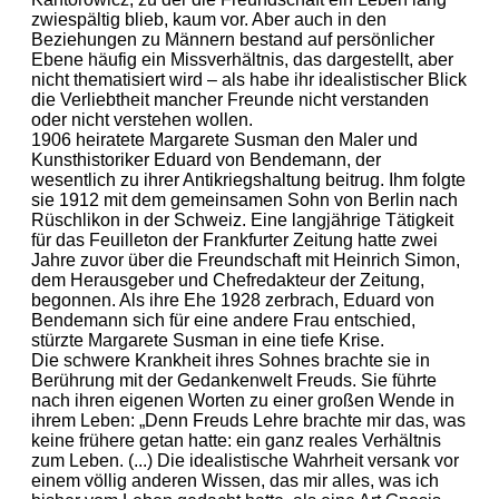
zwiespältig blieb, kaum vor. Aber auch in den
Beziehungen zu Männern bestand auf persönlicher
Ebene häufig ein Missverhältnis, das dargestellt, aber
nicht thematisiert wird – als habe ihr idealistischer Blick
die Verliebtheit mancher Freunde nicht verstanden
oder nicht verstehen wollen.
1906 heiratete Margarete Susman den Maler und
Kunsthistoriker Eduard von Bendemann, der
wesentlich zu ihrer Antikriegshaltung beitrug. Ihm folgte
sie 1912 mit dem gemeinsamen Sohn von Berlin nach
Rüschlikon in der Schweiz. Eine langjährige Tätigkeit
für das Feuilleton der Frankfurter Zeitung hatte zwei
Jahre zuvor über die Freundschaft mit Heinrich Simon,
dem Herausgeber und Chefredakteur der Zeitung,
begonnen. Als ihre Ehe 1928 zerbrach, Eduard von
Bendemann sich für eine andere Frau entschied,
stürzte Margarete Susman in eine tiefe Krise.
Die schwere Krankheit ihres Sohnes brachte sie in
Berührung mit der Gedankenwelt Freuds. Sie führte
nach ihren eigenen Worten zu einer großen Wende in
ihrem Leben: „Denn Freuds Lehre brachte mir das, was
keine frühere getan hatte: ein ganz reales Verhältnis
zum Leben. (...) Die idealistische Wahrheit versank vor
einem völlig anderen Wissen, das mir alles, was ich