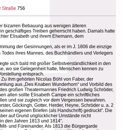
r Straße
756
der bizarren Bebauung aus wenigen älteren
in geschäftiges Treiben geherrscht haben. Damals hatte
ochter Elisabeth und ihrem Ehemann, dem
immung der Gesinnungen, als er im J. 1806 die einzige
s Todes ihres Mannes, des Buchhändlers und Verlegers
e sich bald mit großer Selbstverständlichkeit in den
sse, wo sie Gelegenheit hatte, Menschen kennen zu
Vorstellung entsprach.
. Zu ihm gehörten Nicolas Böhl von Faber, der
sammlung aus „Des Knaben Wunderhorn“ und Vorbild des
 des großen Theatermannes Friedrich Ludwig Schröder,
n allen sollte Elisabeth Campe ein schriftliches
ellen und sie zugleich vor dem Vergessen bewahren.
ster, Göckingh, Gotter, Herder, Heyne, Schröder u. a. 2
seinen eigenen Briefen (als Handschrift) gedruckt“. Die
 aber auf Grund unglücklicher Umstände nicht
 in den Jahren 1813 und 1814“.
 Mit- und Füreinander. Als 1813 die Bürgergarde