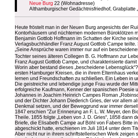
Neue Burg
22 (Wohnadresse)
Althamburgischer Gedächtnisfriedhof, Grabplatte 
Heute fröstelt man in der Neuen Burg angesichts der Rui
Kontorhäusern und nüchternen modernen Büroklötzen mit 
Benjamin Gottlob Hoffmann im Schatten der Kirche sein
Verlagsbuchhändler Franz August Gottlob Campe teilte.
„Seine Ansprüche waren immer nur auf ein bescheidenes 
Tochter seines älteren Collegen B. G. Hoffmann zur Leb
Franz August Gottlob Campe, und charakterisierte damit 
Worin aber bestand dieses „bescheidene Lebensglück“? E
ersten Hamburger Kreisen, die in ihrem Elternhaus verk
lernen und Freundschaften zu schließen. Ein Leben in un
Die geistreiche und lebendige junge Frau wurde der Mitt
erfolgreiche Kaufmann, Kenner der spanischen Poesie 
Johannes in Joachim Heinrich Campes Roman „Robinson 
und der Dichter Johann Diederich Gries, der vor allem a
Denkmal setzen, und der Beweggrund war immer derselbe:
1847 erschien ”Zur Erinnerung an F. L. W. Meyer, den Bi
Theile. 1855 folgte „Leben von J. D. Gries“, 1858 dann d
Briefe, die Elisabeth Campe auf Böhl von Fabers Bitte i
abgeschickt hatte, erschienen im Juli 1814 unter dem T
Aber nicht nur in ihrem schriftstellerischen Werk zeige