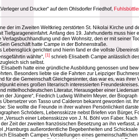
„Verleger und Drucker“ auf dem Ohlsdorfer Friedhof,
Fuhlsbüttle
ne der im Zweiten Weltkrieg zerstörten St. Nikolai Kirche und 
Tiefgarageneinfahrt. Anfang des 19. Jahrhunderts muss hier e
e Verlagsbuchhandlung und den Wohnsitz, den er mit seiner T
 Sein Geschäft hatte Campe in der Bohnenstraße.
Lebensglück gerichtet und hierin fand er die vollste Übereinst
[1]
ensgefährtin wählte“,
schrieb Elisabeth Campe anlässlich de
zugleich sich selbst.
lisabeth hatte eine gründliche Ausbildung genossen und bewegt
ehrten. Besonders liebte sie die Fahrten zur Leipziger Buchme
d für die Gemeinschaft Gleichgesinnter, das war es, was ihrer 
elpunkt eines großen literarisch interessierten Freundeskreises
und mittelhochdeutschen Literatur, Herausgeber einer Lieder
der Jüngere“, Friedrich Ludwig Wilhelm Meyer, der Biograph
ls Übersetzer von Tasso und Calderon bekannt geworden ist. Ihne
 Sie wollte die Freunde in ihrer wahren Persönlichkeit darst
ographen Schröders, Lebensskizze nebst Briefen von Bürger, For
er „Versuch einer Lebensskizze von J. N. Böhl von Faber. Nach 
n der Zeit der zweiten französischen Besetzung an ihn verfasst,
itel „Hamburgs außerordentliche Begebenheiten und Schicksale
n sich Elisabeth Campes Vorstellungen eines gemeinschaftlichen