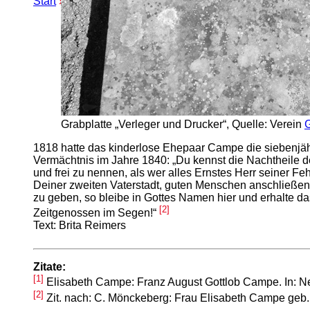
Start
»
Erweiterte Suche
» Elisabeth Campe
Grabplatte „Verleger und Drucker“, Quelle: Verein
G
1818 hatte das kinderlose Ehepaar Campe die siebenjähr
Vermächtnis im Jahre 1840: „Du kennst die Nachtheile de
und frei zu nennen, als wer alles Ernstes Herr seiner Fe
Deiner zweiten Vaterstadt, guten Menschen anschließen,
zu geben, so bleibe in Gottes Namen hier und erhalte d
[2]
Zeitgenossen im Segen!“
Text: Brita Reimers
Zitate:
[1]
Elisabeth Campe: Franz August Gottlob Campe. In: Ne
[2]
Zit. nach: C. Mönckeberg: Frau Elisabeth Campe geb