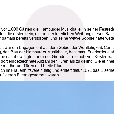
 vor 1.800 Gästen die Hamburger Musikhalle. In seiner Festred
en die ersten sein, die bei der feierlichen Weihung dieses Ba
ar damals bereits verstorben, und seine Witwe Sophie hatte weg
t war ein Engagement auf dem Gebiet der Wohltätigkeit. Carl L
, den Bau der Hamburger Musikhalle, bestimmt. Er erforderte 
 nachbewilligte. Einer der Gründe für die höheren Kosten waren
 dort eingezeichnete Anzahl der Türen als zu gering. Sie erinne
 rundherum Türen und breite Flure.
h im Frauenhilfsverein tätig und erhielt dafür 1871 das Eiserne
f, deren Eltern gestorben waren.