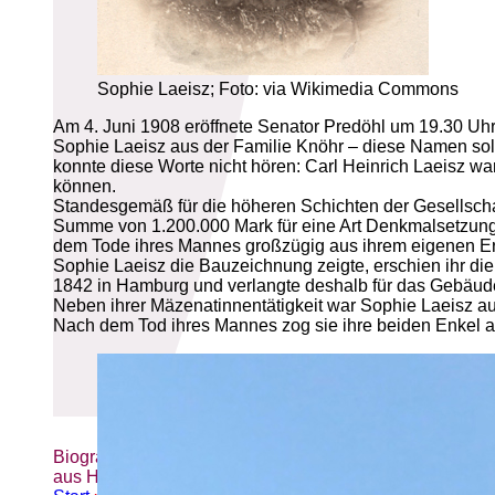
Sophie Laeisz; Foto: via Wikimedia Commons
Am 4. Juni 1908 eröffnete Senator Predöhl um 19.30 Uhr
Sophie Laeisz aus der Familie Knöhr – diese Namen soll
konnte diese Worte nicht hören: Carl Heinrich Laeisz w
können.
Standesgemäß für die höheren Schichten der Gesellschaf
Summe von 1.200.000 Mark für eine Art Denkmalsetzung
dem Tode ihres Mannes großzügig aus ihrem eigenen Erbe
Sophie Laeisz die Bauzeichnung zeigte, erschien ihr die
1842 in Hamburg und verlangte deshalb für das Gebäude
Neben ihrer Mäzenatinnentätigkeit war Sophie Laeisz auc
Nach dem Tod ihres Mannes zog sie ihre beiden Enkel au
Biografien-Datenbank: Frauen
aus Hamburg