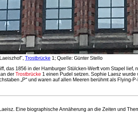
Laeiszhof",
Trostbrücke
1; Quelle: Günter Stello
ff, das 1856 in der Hamburger Stülcken-Werft vom Stapel lief, 
 an der
Trostbrücke
1 einen Pudel setzen. Sophie Laesz wurde 
hstaben „P“ und waren auf allen Meeren berühmt als Flying-P-
 Laeisz. Eine biographische Annäherung an die Zeiten und Th