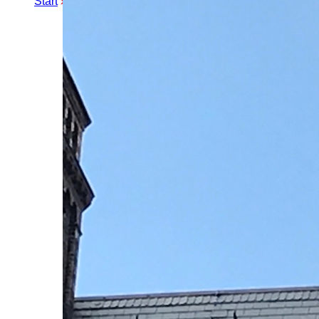
Start
»
Erweiterte Suche
» Sophie Laeisz