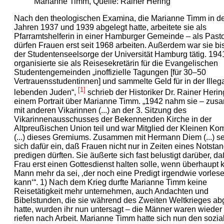
Marianne Timm, Quelle: Rainer Hering
Nach den theologischen Examina, die Marianne Timm in d
Jahren 1937 und 1939 abgelegt hatte, arbeitete sie als
Pfarramtshelferin in einer Hamburger Gemeinde – als Pasto
dürfen Frauen erst seit 1968 arbeiten. Außerdem war sie bi
der Studentenseelsorge der Universität Hamburg tätig. 194
organisierte sie als Reisesekretärin für die Evangelischen
Studentengemeinden „inoffizielle Tagungen [für 30–50
Vertrauensstudentinnen] und sammelte Geld für in der Illega
[1]
lebenden Juden“,
schrieb der Historiker Dr. Rainer Herin
einem Portrait über Marianne Timm. „1942 nahm sie – zu
mit anderen Vikarinnen (...) an der 3. Sitzung des
Vikarinnenausschusses der Bekennenden Kirche in der
Altpreußischen Union teil und war Mitglied der Kleinen K
(...) dieses Gremiums. Zusammen mit Hermann Diem (...) se
sich dafür ein, daß Frauen nicht nur in Zeiten eines Notsta
predigen dürften. Sie äußerte sich fast belustigt darüber, d
Frau erst einen Gottesdienst halten solle, wenn überhaupt 
Mann mehr da sei, ‚der noch eine Predigt irgendwie vorles
kann‘“. 1) Nach dem Krieg durfte Marianne Timm keine
Reisetätigkeit mehr unternehmen, auch Andachten und
Bibelstunden, die sie während des Zweiten Weltkrieges ab
hatte, wurden ihr nun untersagt – die Männer waren wieder
riefen nach Arbeit. Marianne Timm hatte sich nun den sozia