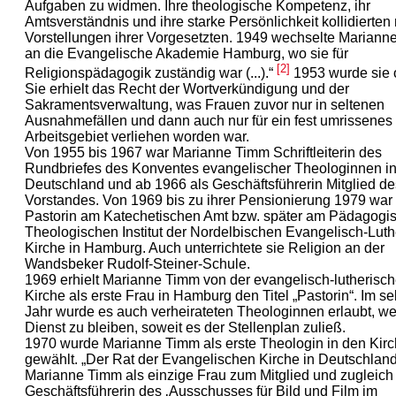
Aufgaben zu widmen. Ihre theologische Kompetenz, ihr
Amtsverständnis und ihre starke Persönlichkeit kollidierten
Vorstellungen ihrer Vorgesetzten. 1949 wechselte Mariann
an die Evangelische Akademie Hamburg, wo sie für
[2]
Religionspädagogik zuständig war (...).“
1953 wurde sie o
Sie erhielt das Recht der Wortverkündigung und der
Sakramentsverwaltung, was Frauen zuvor nur in seltenen
Ausnahmefällen und dann auch nur für ein fest umrissenes
Arbeitsgebiet verliehen worden war.
Von 1955 bis 1967 war Marianne Timm Schriftleiterin des
Rundbriefes des Konventes evangelischer Theologinnen i
Deutschland und ab 1966 als Geschäftsführerin Mitglied de
Vorstandes. Von 1969 bis zu ihrer Pensionierung 1979 war 
Pastorin am Katechetischen Amt bzw. später am Pädagogi
Theologischen Institut der Nordelbischen Evangelisch-Lut
Kirche in Hamburg. Auch unterrichtete sie Religion an der
Wandsbeker Rudolf-Steiner-Schule.
1969 erhielt Marianne Timm von der evangelisch-lutherisc
Kirche als erste Frau in Hamburg den Titel „Pastorin“. Im s
Jahr wurde es auch verheirateten Theologinnen erlaubt, we
Dienst zu bleiben, soweit es der Stellenplan zuließ.
1970 wurde Marianne Timm als erste Theologin in den Kirc
gewählt. „Der Rat der Evangelischen Kirche in Deutschland
Marianne Timm als einzige Frau zum Mitglied und zugleich
Geschäftsführerin des ‚Ausschusses für Bild und Film im