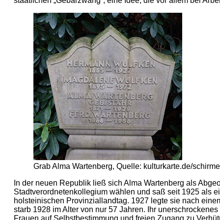
staatlichen „Gebärzwang“, eine Idee, die vor allem bei Arbe
Grab Alma Wartenberg, Quelle: kulturkarte.de/schirme
In der neuen Republik ließ sich Alma Wartenberg als Abgeo
Stadtverordnetenkollegium wählen und saß seit 1925 als e
holsteinischen Provinziallandtag. 1927 legte sie nach eine
starb 1928 im Alter von nur 57 Jahren. Ihr unerschrockene
Frauen auf Selbstbestimmung und freien Zugang zu Verhüt