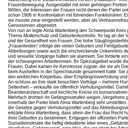
Frauenbewegung. Ausgestattet mit einer gehörigen Portion
Willen, die Interessen der Frauen nicht denen der Partei u
schon 1906 in Konfrontation mit führenden Funktionären: 
sie musste zwar eingestellt werden, aber als Vertrauensfrau
Genossinnen abgesetzt.
Von nun an legte Alma Wartenberg den Schwerpunkt ihres 
Thema Mutterschutz und Geburtenkontrolle. Ihr lag an der
und der Gesundheit von Frauen. Die hohe Säuglingssterblich
„Frauenleiden“ infolge der vielen Geburten und Fehlgeburte
Abtreibungen sowie auch die erschreckende Unkenntnis der
und sexuelle Vorgänge hatten sie alarmiert. Sie forderte e
der schwangeren Arbeiterinnen. Ihr Spezialgebiet wurde die
Frauen. Dabei kamen ihr Kenntnisse zugute, die sie als Die
beim Aushelfen in der Sprechstunde gesammelt hatte. Sie z
den weiblichen Körperbau, über Empfängnisverhütung und M
An-schluss an ihre stark besuchten Vorträge – mehrere Hu
Seltenheit – verkaufte sie öffentlich Verhütungsmittel. Damit
Beamtenärzteschaft und kirchliche Kreise im konservativen 
Mehrfach drohten ihr Gefängnisstrafen wegen „Vergehens g
innerhalb der Partei blieb Alma Wartenberg sehr umstritten.
die Gesetze gegen Verhütungsmittel und das Abtreibungsver
erklärte Alma Wartenberg, dass allein die Frau das Recht h
ihrer Geburten zu bestimmen. Entgegen der offiziellen Partei
Sozialdemokratie die heftig debattierte Idee eines „Gebärst