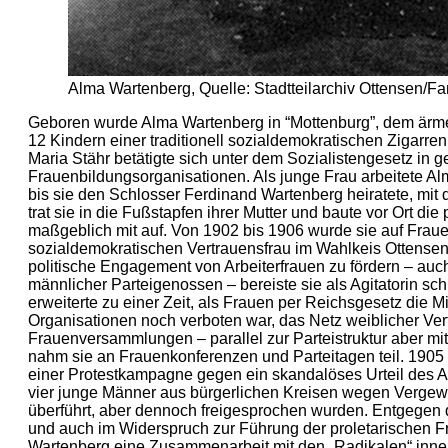
Alma Wartenberg, Quelle: Stadtteilarchiv Ottensen/F
Geboren wurde Alma Wartenberg in “Mottenburg”, dem ärm
12 Kindern einer traditionell sozialdemokratischen Zigarre
Maria Stähr betätigte sich unter dem Sozialistengesetz in g
Frauenbildungsorganisationen. Als junge Frau arbeitete A
bis sie den Schlosser Ferdinand Wartenberg heiratete, mit d
trat sie in die Fußstapfen ihrer Mutter und baute vor Ort d
maßgeblich mit auf. Von 1902 bis 1906 wurde sie auf Frau
sozialdemokratischen Vertrauensfrau im Wahlkeis Ottense
politische Engagement von Arbeiterfrauen zu fördern – auc
männlicher Parteigenossen – bereiste sie als Agitatorin sc
erweiterte zu einer Zeit, als Frauen per Reichsgesetz die Mi
Organisationen noch verboten war, das Netz weiblicher Ve
Frauenversammlungen – parallel zur Parteistruktur aber mit 
nahm sie an Frauenkonferenzen und Parteitagen teil. 1905 g
einer Protestkampagne gegen ein skandalöses Urteil des A
vier junge Männer aus bürgerlichen Kreisen wegen Verge
überführt, aber dennoch freigesprochen wurden. Entgegen d
und auch im Widerspruch zur Führung der proletarischen
Wartenberg eine Zusammenarbeit mit den „Radikalen“ inner