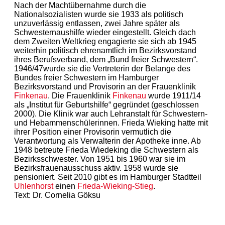
Nach der Machtübernahme durch die
Nationalsozialisten wurde sie 1933 als politisch
unzuverlässig entlassen, zwei Jahre später als
Schwesternaushilfe wieder eingestellt. Gleich dach
dem Zweiten Weltkrieg engagierte sie sich ab 1945
weiterhin politisch ehrenamtlich im Bezirksvorstand
ihres Berufsverband, dem „Bund freier Schwestern“.
1946/47wurde sie die Vertreterin der Belange des
Bundes freier Schwestern im Hamburger
Bezirksvorstand und Provisorin an der Frauenklinik
Finkenau
. Die Frauenklinik
Finkenau
wurde 1911/14
als „Institut für Geburtshilfe“ gegründet (geschlossen
2000). Die Klinik war auch Lehranstalt für Schwestern-
und Hebammenschülerinnen. Frieda Wieking hatte mit
ihrer Position einer Provisorin vermutlich die
Verantwortung als Verwalterin der Apotheke inne. Ab
1948 betreute Frieda Wiedeking die Schwestern als
Bezirksschwester. Von 1951 bis 1960 war sie im
Bezirksfrauenausschuss aktiv. 1958 wurde sie
pensioniert. Seit 2010 gibt es im Hamburger Stadtteil
Uhlenhorst
einen
Frieda-Wieking-Stieg
.
Text: Dr. Cornelia Göksu