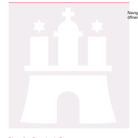
Navig
öffne