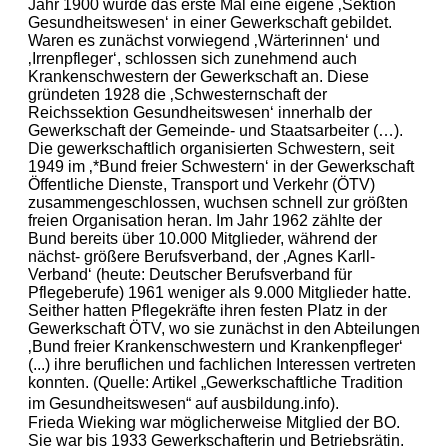
Jahr 1900 wurde das erste Mal eine eigene ‚Sektion
Gesundheitswesen‘ in einer Gewerkschaft gebildet.
Waren es zunächst vorwiegend ‚Wärterinnen‘ und
‚Irrenpfleger‘, schlossen sich zunehmend auch
Krankenschwestern der Gewerkschaft an. Diese
gründeten 1928 die ‚Schwesternschaft der
Reichssektion Gesundheitswesen‘ innerhalb der
Gewerkschaft der Gemeinde- und Staatsarbeiter (…).
Die gewerkschaftlich organisierten Schwestern, seit
1949 im ‚*Bund freier Schwestern‘ in der Gewerkschaft
Öffentliche Dienste, Transport und Verkehr (ÖTV)
zusammengeschlossen, wuchsen schnell zur größten
freien Organisation heran. Im Jahr 1962 zählte der
Bund bereits über 10.000 Mitglieder, während der
nächst- größere Berufsverband, der ‚Agnes Karll-
Verband‘ (heute: Deutscher Berufsverband für
Pflegeberufe) 1961 weniger als 9.000 Mitglieder hatte.
Seither hatten Pflegekräfte ihren festen Platz in der
Gewerkschaft ÖTV, wo sie zunächst in den Abteilungen
‚Bund freier Krankenschwestern und Krankenpfleger‘
(...) ihre beruflichen und fachlichen Interessen vertreten
konnten. (Quelle: Artikel „Gewerkschaftliche Tradition
im Gesundheitswesen“ auf ausbildung.info).
Frieda Wieking war möglicherweise Mitglied der BO.
Sie war bis 1933 Gewerkschafterin und Betriebsrätin.