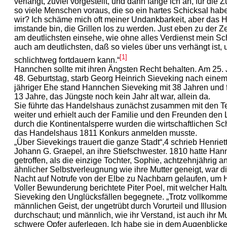
verlangt, zuviel vorgestellt, und dann fange ich an, für die Z
so viele Menschen voraus, die so ein hartes Schicksal haben
wir? Ich schäme mich oft meiner Undankbarkeit, aber das He
imstande bin, die Grillen los zu werden. Just eben zu der Ze
am deutlichsten einsehe, wie ohne alles Verdienst mein Schi
auch am deutlichsten, daß so vieles über uns verhängt ist,
[1]
schlichtweg fortdauern kann.“
Hannchen sollte mit ihren Ängsten Recht behalten. Am 25. 
48. Geburtstag, starb Georg Heinrich Sieveking nach eine
jähriger Ehe stand Hannchen Sieveking mit 38 Jahren und f
13 Jahre, das Jüngste noch kein Jahr alt war, allein da.
Sie führte das Handelshaus zunächst zusammen mit den Te
weiter und erhielt auch der Familie und den Freunden den 
durch die Kontinentalsperre wurden die wirtschaftlichen Sc
das Handelshaus 1811 Konkurs anmelden musste.
„Über Sievekings trauert die ganze Stadt“,4 schrieb Henriet
Johann G. Graepel, an ihre Stiefschwester. 1810 hatte Han
getroffen, als die einzige Tochter, Sophie, achtzehnjährig
ähnlicher Selbstverleugnung wie ihre Mutter geneigt, war d
Nacht auf Notrufe von der Elbe zu Nachbarn gelaufen, um H
Voller Bewunderung berichtete Piter Poel, mit welcher Ha
Sieveking den Unglücksfällen begegnete. „Trotz vollkommen
männlichen Geist, der ungetrübt durch Vorurteil und Illusion
durchschaut; und männlich, wie ihr Verstand, ist auch ihr M
schwere Opfer auferlegen. Ich habe sie in dem Augenblick