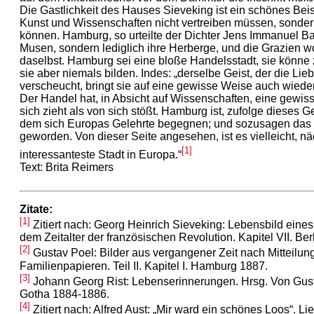
Die Gastlichkeit des Hauses Sieveking ist ein schönes Bei
Kunst und Wissenschaften nicht vertreiben müssen, sonde
können. Hamburg, so urteilte der Dichter Jens Immanuel Ba
Musen, sondern lediglich ihre Herberge, und die Grazien woh
daselbst. Hamburg sei eine bloße Handelsstadt, sie könne
sie aber niemals bilden. Indes: „derselbe Geist, der die Li
verscheucht, bringt sie auf eine gewisse Weise auch wieder
Der Handel hat, in Absicht auf Wissenschaften, eine gewis
sich zieht als von sich stößt. Hamburg ist, zufolge dieses 
dem sich Europas Gelehrte begegnen; und sozusagen das 
geworden. Von dieser Seite angesehen, ist es vielleicht, n
[1]
interessanteste Stadt in Europa.“
Text: Brita Reimers
Zitate:
[1]
Zitiert nach: Georg Heinrich Sieveking: Lebensbild ei
dem Zeitalter der französischen Revolution. Kapitel VII. Ber
[2]
Gustav Poel: Bilder aus vergangener Zeit nach Mitteilu
Familienpapieren. Teil II. Kapitel I. Hamburg 1887.
[3]
Johann Georg Rist: Lebenserinnerungen. Hrsg. Von Gustav 
Gotha 1884-1886.
[4]
Zitiert nach: Alfred Aust: „Mir ward ein schönes Loos“. 