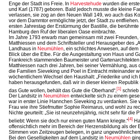
Enge der Stadt ins Freie. In
Harvestehude
wurden die erste
und Karl (1787) geboren. Bald jedoch musste die kleine Fa
verlassen, sie zog an den Neuen Wall 149, wo auch das Kon
vor dem Dammtor ermöglichte jetzt, der Stadt zu entfliehen
ersten Jahrestag der Erstürmung der Bastille, die berühmte
Hamburg den Ruf der liberalen Oase einbrachte.
Im Jahre 1793 erwarb man gemeinsam mit zwei Freunden
Matthiessen und dem Schriftsteller und Herausgeber des „Al
Landhaus in
Neumühlen
, ein schlichtes Anwesen, auf dem
Blick über die Elbe. Für die Ausgestaltung von Haus und G
Frankreich stammenden Baumeister und Gartenarchitekt
Matthiessen nach drei Jahren, bei seiner Vermählung, aus 
die Familien Sieveking und Poel in Eintracht miteinander we
wöchentlichem Wechsel den Haushalt: „Friederike und ich 
haben herausgefunden, daß wir in dieser kleinen Republik 
[1]
das Gute wollen, behält das Gute die Oberhand“,
schrieb
Der Landsitz in
Neumühlen
entwickelte sich zu einem gesel
war in erster Linie Hannchen Sieveking zu verdanken. Sie wa
Frau wie ihre Stiefmutter Sophie Reimarus, und wohl zu rec
Nichte geurteilt: „Sie ist neunzehnjährig, nicht sehr für die
[4]
beliebt: Wenn sie doch nur einen guten Mann kriegte.“
Ha
offensichtlich mehr im Bereich der Herzensbildung als der Bi
Stimmen von Zeitzeugen belegen, in ganz ungewöhnliche
Bei den Geselligkeiten auf dem Landsitz in
Neumühlen
ging