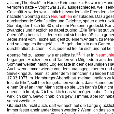
als am „Theetisch“ im Hause Reimarus zu. Es war im Hand
verholfen hatte – Voght war 1793 ausgeschieden, weil sein
Geschäft zuwider war – üblich geworden, alle Fremden, die
nächsten Sonntag nach
Neumühlen
einzuladen. Dazu gesel
durchreisende Schriftsteller und Gelehrte, später auch unz
Sonntag der Tisch für 80 und mehr Personen gedeckt. Karl A
zwanglos und herzlich es dabei zuging: „Die Tafel ist gut und
übermäßig besetzt. ... Jeder nimmt sich oder läßt sich geben
Jeder steht vom Tische auf, geht zu einem Andern, zu Mehrer
und so lange es ihm gefällt. ... Er geht dann in den Garten, 
durchblättert Bücher ... Kur, jeder ist frei für sich und hat k
[1]
ebenso frei zu lassen, wie er selbst ist.“
Hier in
Neumühl
begangen, Hochzeiten und Taufen von Mitgliedern aus dem w
Sommer weilten häufig Logiergäste in dem geräumigen Ha
Auch wenn immer wieder von dem unausgeglichenen und
Sievekings zu lesen ist, unter dem Hannchen zu leiden hat
17.03.1977 im „Hamburger Abendblatt“ meinte, urteilen zu k
leichte Ehe“, soll hier festgehalten werden, dass Hannchen 
einem Brief an ihren Mann schrieb sie: „Ich kann’s Dir nich
unendlich freut, daß ich wirklich das Vermögen habe, Dich
wirklich kann. Gewollt hab ich’s gewiß immer, aber ich habe 
selbst zweifelte.
Glaubst Du nicht auch, daß wir auch auf die Länge glücklic
immer fester aneinander ketten werden? Wenn ich das so n