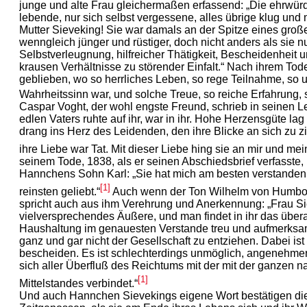
junge und alte Frau gleichermaßen erfassend: „Die ehrwür
lebende, nur sich selbst vergessene, alles übrige klug un
Mutter Sieveking! Sie war damals an der Spitze eines groß
wenngleich jünger und rüstiger, doch nicht anders als sie n
Selbstverleugnung, hilfreicher Thätigkeit, Bescheidenheit 
krausen Verhältnisse zu störender Einfalt.“ Nach ihrem Tode 
geblieben, wo so herrliches Leben, so rege Teilnahme, so 
Wahrheitssinn war, und solche Treue, so reiche Erfahrung, 
Caspar Voght, der wohl engste Freund, schrieb in seinen 
edlen Vaters ruhte auf ihr, war in ihr. Hohe Herzensgüte lag
drang ins Herz des Leidenden, den ihre Blicke an sich zu z
ihre Liebe war Tat. Mit dieser Liebe hing sie an mir und mei
seinem Tode, 1838, als er seinen Abschiedsbrief verfasste
Hannchens Sohn Karl: „Sie hat mich am besten verstande
[1]
reinsten geliebt.“
Auch wenn der Ton Wilhelm von Humbold
spricht auch aus ihm Verehrung und Anerkennung: „Frau S
vielversprechendes Äußere, und man findet in ihr das übera
Haushaltung im genauesten Verstande treu und aufmerksa
ganz und gar nicht der Gesellschaft zu entziehen. Dabei is
bescheiden. Es ist schlechterdings unmöglich, angenehmer,
sich aller Überfluß des Reichtums mit der mit der ganzen n
[1]
Mittelstandes verbindet.“
Und auch Hannchen Sievekings eigene Wort bestätigen di