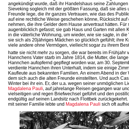
angekündigt wurde, daß ihr Handelshaus seine Zahlungen ein
Sieveking sogleich mit der größten Fassung, daß sie alles
Freunde lege, die ihr ganzes Vertrauen, wie das des Publik
auf eine rechtliche Weise geschehen könne, Rücksicht auf
nehmen, die ihre Gelder dem Hause anvertraut hätten. Für s
augenblicklich gefasst; sie gab Haus und Garten mit allen 
in die väterliche Wohnung, um wieder, wie sie sagte, in die
sie sich als 20jähriges Mädchen so glücklich gefühlt; ihre
viele andere ohne Vermögen, vielleicht sogar zu ihrem Best
hatte sie nicht mehr zu sorgen, die war bereits im Frühjahr 
Hannchens Vater starb im Jahre 1814, die Mutter, die lang
Hannchen aufopfernd gepflegt worden war, am 30. Septemb
verdiente Hannchen ihren Unterhalt, indem sie einige Zimm
Kaufleute aus bekannten Familien. An einem Abend in der 
dem sich auch die alten Freunde einstellten. Und auch Ca
Winter bei ihr ein. Er, der u.a. wegen seiner unmöglichen 
Magdalena Pauli
, auf jahrelange Reisen gegangen war u
vielseitigen und regen Briefwechsel geführt und den postill
endgültig auf seinen Landsitz nach Flottbek zurückgekehrt.
mit seiner Familie lebte und
Magdalena Pauli
sich oft aufhi