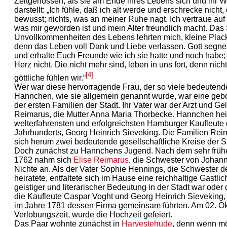
Zeitgenossen, als sie am Ende ihres Lebens sich und ihr Wi
darstellt: „Ich fühle, daß ich alt werde und erschrecke nicht
bewusst; nichts, was an meiner Ruhe nagt. Ich vertraue auf 
was mir geworden ist und mein Alter freundlich macht. Das
Unvollkommenheiten des Lebens lehrten mich, kleine Plack
denn das Leben voll Dank und Liebe verlassen. Gott segn
und erhalte Euch Freunde wie ich sie hatte und noch habe;
Herz nicht. Die nicht mehr sind, leben in uns fort, denn nic
[4]
göttliche fühlen wir.“
Wer war diese hervorragende Frau, der so viele bedeuten
Hannchen, wie sie allgemein genannt wurde, war eine gebo
der ersten Familien der Stadt. Ihr Vater war der Arzt und Ge
Reimarus, die Mutter Anna Maria Thorbecke. Hannchen heir
welterfahrensten und erfolgreichsten Hamburger Kaufleute 
Jahrhunderts, Georg Heinrich Sieveking. Die Familien Rei
sich herum zwei bedeutende gesellschaftliche Kreise der S
Doch zunächst zu Hannchens Jugend. Nach dem sehr frühe
1762 nahm sich
Elise Reimarus
, die Schwester von Johann
Nichte an. Als der Vater Sophie Hennings, die Schwester d
heiratete, entfaltete sich im Hause eine reichhaltige Gastlich
geistiger und literarischer Bedeutung in der Stadt war oder
die Kaufleute Caspar Voght und Georg Heinrich Sieveking, 
im Jahre 1781 dessen Firma gemeinsam führten. Am 02. O
Verlobungszeit, wurde die Hochzeit gefeiert.
Das Paar wohnte zunächst in
Harvestehude
, denn wenn mö