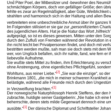
Und Piter Poel, der Mitbesitzer und -bewohner des Neumühle
schmächtigen Körpers, doch von gefälliger Größe; den übr
fehlte es zwar an Regelmäßigkeit, aber Güte, Weiblichkei
strahlten und harmonisch sich in der Haltung und allen B
verbreiteten eine unbeschreibliche Anmut über ihr ganzes 
Im Folgenden stilisiert er sie gar zur „personifizierten Char
des jugendlichen Alters. Hat je die Natur das Wort ‚hilfrei
aufgeprägt, so ist es dieses gewesen. Mitten unter den Sor
durch den Zufluß von Fremden während der Revolution in 
ihn nicht leicht bei Privatpersonen findet, und doch mit ver
bestritten werden mußte, sah man sie doch stets mit dem W
wer, von Unglück befallen, sich ihr nahte, fand, wie fern er
liebevolle Aufnahme.
Sie wußte stets Mittel zu finden, ihm Erleichterung zu vers
ohne Anstrengung, ohne eigentliches Pflichtgefühl, sondern
[2]
Wohltuns, aus reiner Liebe.“
„Sie war die einzige“, so d
Brinkmann 1801, „die mich in meiner schweren Krankheit a
belästigte, während alle Freunde mich durch den Ungestü
[1]
in Verzweiflung brachten.“
Der norwegische Naturphilosoph Henrik Steffens, der den 
zubrachte, huldigte seiner Gastgeberin: „Nie habe ich eine
beherrschte, deren stets milde Gegenwart dennoch eine un
[1]
ausübte.“
Der dänische Diplomat und Schriftsteller Johann