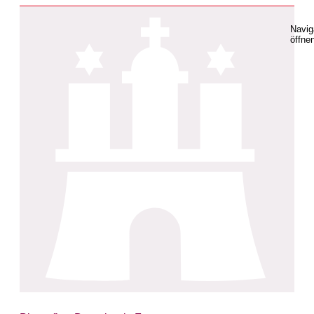
Navig
öffne