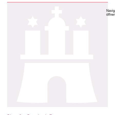
Navig
öffne