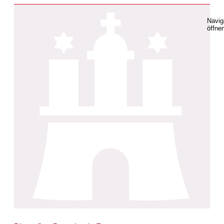
Navig
öffne