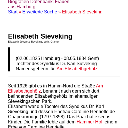
Biografien-Datenbank: Frauen
aus Hamburg
Start
»
Erweiterte Suche
» Elisabeth Sieveking
Elisabeth Sieveking
Elisabeth Johanna Sieveking, verh. Cramer
(02.06.1825 Hamburg - 08.05.1884 Genf)
Tochter des Syndikus Dr. Karl Sieveking
Namensgeberin für:
Am Elisabethgehölz
Seit 1926 gibt es in Hamm-Nord die Straße
Am
Elisabethgehölz
, benannt nach dem sich dort
befindenden Elisabethgehölz im ehemaligen
Sievekingschen Park.
Elisabeth war die Tochter des Syndikus Dr. Karl
Sieveking und dessen Ehefrau Caroline Henriette de
Chapeaurouge (1797-1858). Das Paar hatte sechs
Kinder. Die Familie lebte auf dem
Hammer Hof
, einem
Erbe von Caroline Henriette.