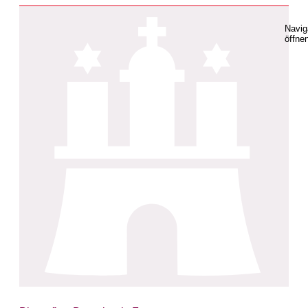
Navig
öffne