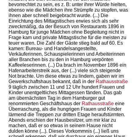
bevorrechtet zu sein, es z. B: unter ihrer Würde hielten,
ebenso wie die Mädchen ihre Strümpfe zu stopfen, was
ihnen aber schnell beigebracht wurde. (...) Die
Einrichtung des Mittagstisches erwies sich als sehr
zweckmäßig, da der Besuch von Restaurants 1896 in
Hamburg für junge Mädchen ohne Begleitung nicht in
Frage kam und private Mittagstische für die meisten zu
teuer waren. Die Zahl der Gäste stieg bald auf 60. Es
kamen: Bureau- und Handelsangestellte,
Verkäuferinnen, Schauspielerinnen und Arbeiterinnen
aller Branchen bis zu den in Hamburg verpönten
Kaffeeleserinnen. (...) Da brach im November 1896 ein
Hafenarbeiterstreik aus, der (...) viele sich steigende
Not brachte. Um diese etwas zu lindern, gaben wir im
Gewerkschaftshaus bekannt, daß in der
Rathausstraße
9 täglich zwischen 11 und 12 Uhr hundert Frauen und
Kinder unentgeltliches Mittagessen fänden. Das gab
am übernächsten Tag in dem Hamburger gut
renommierten Geschäftshaus der
Rathausstraße
eine
Überraschung, als die hungrigen Frauen und Kinder
lärmend die Treppen zur dritten Etage heraufstürmten.
Abends erschien der Hausbesitzer, um mir klar zu
machen, daß er so etwas in seinem Hause nicht
dulden könne (...). Dieses Vorkommnis (...) ließ uns
schnell erkennen, daß wir durchaus ein eigenes Haus