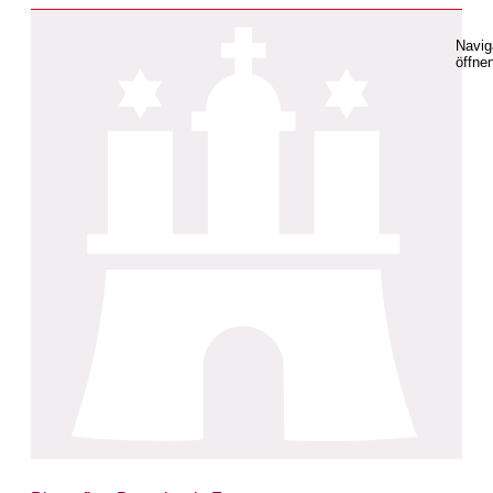
Navig
öffne