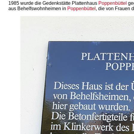
1985 wurde die Gedenkstätte Plattenhaus
Poppenbüttel
geg
aus Behelfswohnheimen in
Poppenbüttel
, die von Frauen