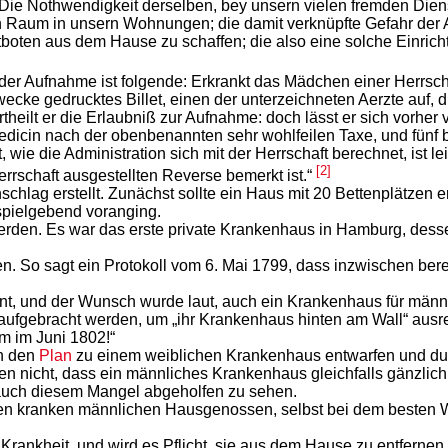
) Die Nothwendigkeit derselben, bey unsern vielen fremden Diens
 Raum in unsern Wohnungen; die damit verknüpfte Gefahr der A
tboten aus dem Hause zu schaffen; die also eine solche Einric
der Aufnahme ist folgende: Erkrankt das Mädchen einer Herrschaf
Zwecke gedrucktes Billet, einen der unterzeichneten Aerzte auf,
heilt er die Erlaubniß zur Aufnahme: doch lässt er sich vorher
Medicin nach der obenbenannten sehr wohlfeilen Taxe, und fünf b
t, wie die Administration sich mit der Herrschaft berechnet, ist
[2]
rrschaft ausgestellten Reverse bemerkt ist.“
ag erstellt. Zunächst sollte ein Haus mit 20 Bettenplätzen err
spielgebend voranging.
rden. Es war das erste private Krankenhaus in Hamburg, desse
en. So sagt ein Protokoll vom 6. Mai 1799, dass inzwischen be
nt, und der Wunsch wurde laut, auch ein Krankenhaus für männl
aufgebracht werden, um „ihr Krankenhaus hinten am Wall“ ausre
m im Juni 1802!“
en den
Plan
zu einem weiblichen Krankenhaus entwarfen und dur
 nicht, dass ein männliches Krankenhaus gleichfalls gänzlich f
 auch diesem Mangel abgeholfen zu sehen.
 kranken männlichen Hausgenossen, selbst bei dem besten Will
Krankheit, und wird es Pflicht, sie aus dem Hause zu entfernen –