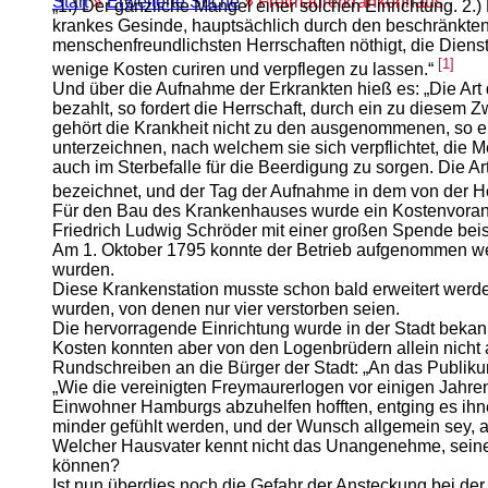
Start
»
Erweiterte Suche
» Freimaurerkrankenhaus
„1.) Der gänzliche Mangel einer solchen Einrichtung. 2.
krankes Gesinde, hauptsächlich durch den beschränkten
menschenfreundlichsten Herrschaften nöthigt, die Diens
[1]
wenige Kosten curiren und verpflegen zu lassen.“
Und über die Aufnahme der Erkrankten hieß es: „Die Art 
bezahlt, so fordert die Herrschaft, durch ein zu diesem 
gehört die Krankheit nicht zu den ausgenommenen, so ert
unterzeichnen, nach welchem sie sich verpflichtet, die 
auch im Sterbefalle für die Beerdigung zu sorgen. Die Ar
bezeichnet, und der Tag der Aufnahme in dem von der He
Für den Bau des Krankenhauses wurde ein Kostenvoranschl
Friedrich Ludwig Schröder mit einer großen Spende bei
Am 1. Oktober 1795 konnte der Betrieb aufgenommen we
wurden.
Diese Krankenstation musste schon bald erweitert werd
wurden, von denen nur vier verstorben seien.
Die hervorragende Einrichtung wurde in der Stadt bekan
Kosten konnten aber von den Logenbrüdern allein nicht 
Rundschreiben an die Bürger der Stadt: „An das Publiku
„Wie die vereinigten Freymaurerlogen vor einigen Jahr
Einwohner Hamburgs abzuhelfen hofften, entging es ihnen
minder gefühlt werden, und der Wunsch allgemein sey,
Welcher Hausvater kennt nicht das Unangenehme, seinen
können?
Ist nun überdies noch die Gefahr der Ansteckung bei der 