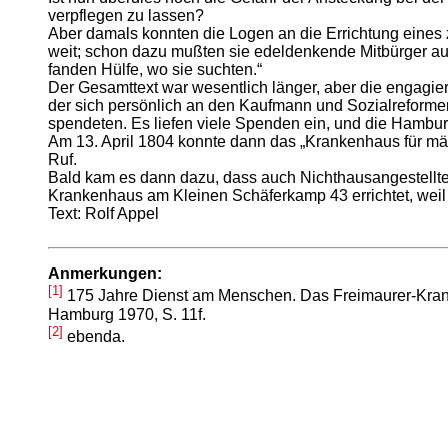
verpflegen zu lassen?
Aber damals konnten die Logen an die Errichtung eines z
weit; schon dazu mußten sie edeldenkende Mitbürger au
fanden Hülfe, wo sie suchten.“
Der Gesamttext war wesentlich länger, aber die engagier
der sich persönlich an den Kaufmann und Sozialreforme
spendeten. Es liefen viele Spenden ein, und die Hambur
Am 13. April 1804 konnte dann das „Krankenhaus für män
Ruf.
Bald kam es dann dazu, dass auch Nichthausangestellt
Krankenhaus am Kleinen Schäferkamp 43 errichtet, weil
Text: Rolf Appel
Anmerkungen:
[1]
175 Jahre Dienst am Menschen. Das Freimaurer-Kran
Hamburg 1970, S. 11f.
[2]
ebenda.