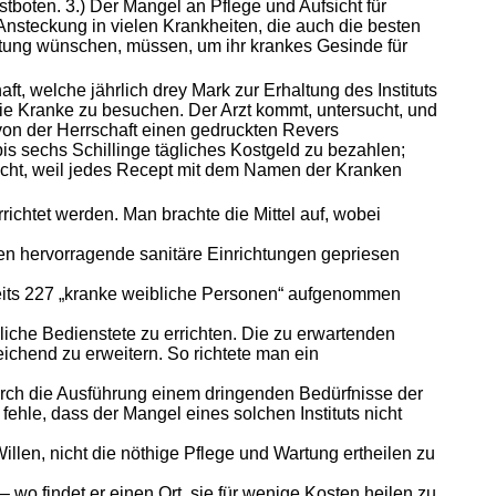
tboten. 3.) Der Mangel an Pflege und Aufsicht für
nsteckung in vielen Krankheiten, die auch die besten
htung wünschen, müssen, um ihr krankes Gesinde für
t, welche jährlich drey Mark zur Erhaltung des Instituts
 die Kranke zu besuchen. Der Arzt kommt, untersucht, und
 von der Herrschaft einen gedruckten Revers
is sechs Schillinge tägliches Kostgeld zu bezahlen;
 leicht, weil jedes Recept mit dem Namen der Kranken
ichtet werden. Man brachte die Mittel auf, wobei
n hervorragende sanitäre Einrichtungen gepriesen
reits 227 „kranke weibliche Personen“ aufgenommen
iche Bedienstete zu errichten. Die zu erwartenden
ichend zu erweitern. So richtete man ein
ch die Ausführung einem dringenden Bedürfnisse der
ehle, dass der Mangel eines solchen Instituts nicht
en, nicht die nöthige Pflege und Wartung ertheilen zu
 wo findet er einen Ort, sie für wenige Kosten heilen zu