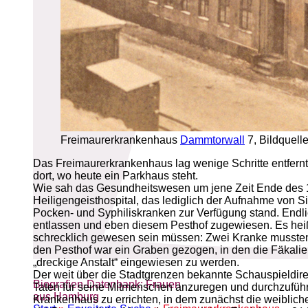
Freimaurerkrankenhaus
Dammtorwall
7, Bildquell
Das Freimaurerkrankenhaus lag wenige Schritte entfernt
dort, wo heute ein Parkhaus steht.
Wie sah das Gesundheitswesen um jene Zeit Ende des 
Heiligengeisthospital, das lediglich der Aufnahme von 
Pocken- und Syphiliskranken zur Verfügung stand. Endlic
entlassen und eben diesem Pesthof zugewiesen. Es heißt,
schrecklich gewesen sein müssen: Zwei Kranke mussten s
den Pesthof war ein Graben gezogen, in den die Fäkalie
„dreckige Anstalt“ eingewiesen zu werden.
Der weit über die Stadtgrenzen bekannte Schauspieldire
Biografien-Datenbank: Frauen
Taten für seine Mitmenschen anzuregen und durchzufüh
aus Hamburg
Krankenhaus zu errichten, in dem zunächst die weiblich