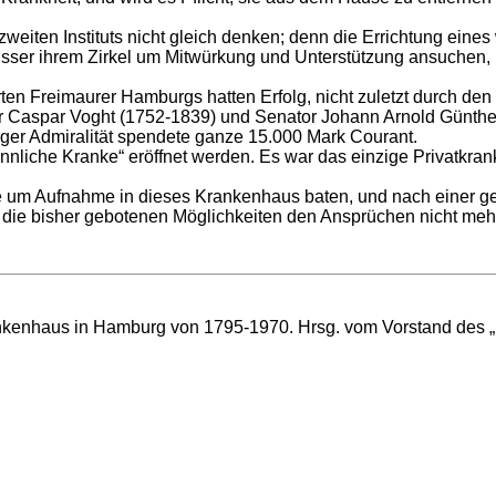
weiten Instituts nicht gleich denken; denn die Errichtung eine
sser ihrem Zirkel um Mitwürkung und Unterstützung ansuchen, 
ten Freimaurer Hamburgs hatten Erfolg, nicht zuletzt durch den
r Caspar Voght (1752-1839) und Senator Johann Arnold Günther
ger Admiralität spendete ganze 15.000 Mark Courant.
nliche Kranke“ eröffnet werden. Es war das einzige Privatkra
e um Aufnahme in dieses Krankenhaus baten, und nach einer g
 die bisher gebotenen Möglichkeiten den Ansprüchen nicht meh
kenhaus in Hamburg von 1795-1970. Hrsg. vom Vorstand des „E