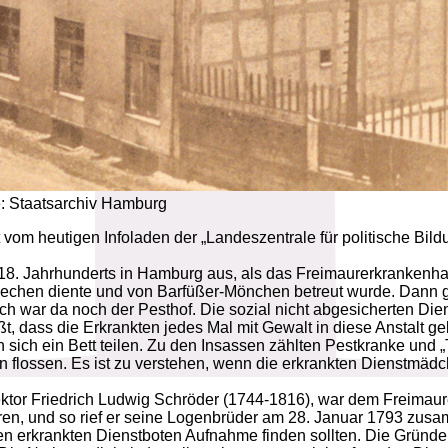
e: Staatsarchiv Hamburg
 vom heutigen Infoladen der „Landeszentrale für politische Bil
18. Jahrhunderts in Hamburg aus, als das Freimaurerkranken
Siechen diente und von Barfüßer-Mönchen betreut wurde. Dann g
h war da noch der Pesthof. Die sozial nicht abgesicherten Die
 dass die Erkrankten jedes Mal mit Gewalt in diese Anstalt ge
ich ein Bett teilen. Zu den Insassen zählten Pestkranke und „T
n flossen. Es ist zu verstehen, wenn die erkrankten Dienstmäd
ktor Friedrich Ludwig Schröder (1744-1816), war dem Freimaure
ren, und so rief er seine Logenbrüder am 28. Januar 1793 zus
en erkrankten Dienstboten Aufnahme finden sollten. Die Gründe