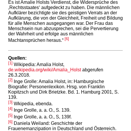
Es ist Amalie Holsts Verdienst, die Widersprüche des
‚Rechtsstaates‘ aufgedeckt zu haben. Die männlichen
Aufklärer bezichtigte sie des geistigen Verrats an der
Aufklärung, die von der Gleichheit, Freiheit und Bildung
für alle Menschen ausgegangen war. Der Frau das
Menschsein nun abzusprechen, sei die Pervertierung
der Wahrheit und erfolge aus männlichen
[6]
Machtansprüchen heraus.“
Quellen:
[1]
Wikipedia: Amalia Holst,
de.wikipedia.org/wiki/Amalia_Holst
abgerufen
26.3.2018.
[2]
Inge Grolle: Amalia Holst, in: Hamburgische
Biografie: Personenlexikon. Hrsg. von Franklin
Kopitzsch und Dirk Brietzke. Bd. 1. Hamburg 2001, S.
139.
[3]
Wkipedia, ebenda.
[4]
Inge Grolle, a. a. O., S. 139.
[5]
Inge Grolle, a. a. O., S, 139f.
[6]
Daniela Weiland: Geschichte der
Frauenemanzipation in Deutschland und Österreich.