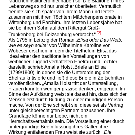
Mädcheninstitut eröffnet haben so. Die Stationen ihres
Lebenswegs sind nur unsicher überliefert. Vermutlich
trennte sie sich später von ihrem Mann und leitete
zusammen mit ihren Töchtern Mädchenpensionate in
Wittenberg und Parchim. Ihre letzten Lebensjahre hat
sie bei ihrem Sohn auf dem Rittergut Groß-
[2]
Trunkenberg bei Boizsenburg verbracht.“
Als 1795 in Leipzig der Roman
„Elisa oder Das Weib,
wie es seyn sollte“
von Wilhelmine Karoline von
Wobeser erschien, in dem die Titelheldin Elisa das
Ideal einer den traditionellen Vorstellungen von
weiblicher Tugend verhafteten Ehefrau und Tochter
darstellt, schrieb Amalia Holst „Briefe an Elisa“
(1799/1800), in denen sie die Unterordnung der
Ehefrau kritisierte und ließ diese Briefe in Zeitschriften
veröffentlichen. „Amalia Holst tritt der Unterstellung,
Frauen könnten weniger präzise denken, entgegen. Im
Sinne der Aufklärung weist sie darauf hin, dass sich der
Mensch erst durch Bildung zu einer mündigen Person
mache. Von der Ehe schreibt sie, diese sei als Vertrag
unter gleichberechtigten Partnern anzusehen. Ihre
Grundlage könne nur Liebe, nicht ein
Herrschaftsverhältnis sein. Die Vorstellung einer durch
hintergründige Beeinflussung ihres Gatten ihre
Wirkung entfaltenden Frau weist sie zurück:
‚Die