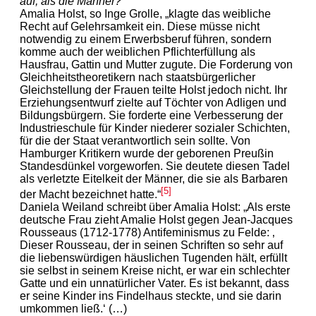
auf, als die Männer?“
Amalia Holst, so Inge Grolle, „klagte das weibliche
Recht auf Gelehrsamkeit ein. Diese müsse nicht
notwendig zu einem Erwerbsberuf führen, sondern
komme auch der weiblichen Pflichterfüllung als
Hausfrau, Gattin und Mutter zugute. Die Forderung von
Gleichheitstheoretikern nach staatsbürgerlicher
Gleichstellung der Frauen teilte Holst jedoch nicht. Ihr
Erziehungsentwurf zielte auf Töchter von Adligen und
Bildungsbürgern. Sie forderte eine Verbesserung der
Industrieschule für Kinder niederer sozialer Schichten,
für die der Staat verantwortlich sein sollte. Von
Hamburger Kritikern wurde der geborenen Preußin
Standesdünkel vorgeworfen. Sie deutete diesen Tadel
als verletzte Eitelkeit der Männer, die sie als Barbaren
[5]
der Macht bezeichnet hatte.“
Daniela Weiland schreibt über Amalia Holst: „Als erste
deutsche Frau zieht Amalie Holst gegen Jean-Jacques
Rousseaus (1712-1778) Antifeminismus zu Felde: ‚
Dieser Rousseau, der in seinen Schriften so sehr auf
die liebenswürdigen häuslichen Tugenden hält, erfüllt
sie selbst in seinem Kreise nicht, er war ein schlechter
Gatte und ein unnatürlicher Vater. Es ist bekannt, dass
er seine Kinder ins Findelhaus steckte, und sie darin
umkommen ließ.‘ (…)