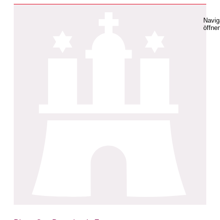
Navig
öffne