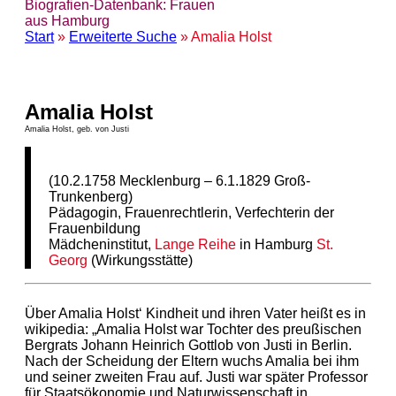
Biografien-Datenbank: Frauen
aus Hamburg
Start
»
Erweiterte Suche
» Amalia Holst
Amalia Holst
Amalia Holst, geb. von Justi
(10.2.1758 Mecklenburg – 6.1.1829 Groß-
Trunkenberg)
Pädagogin, Frauenrechtlerin, Verfechterin der
Frauenbildung
Mädcheninstitut,
Lange Reihe
in Hamburg
St.
Georg
(Wirkungsstätte)
Über Amalia Holst‘ Kindheit und ihren Vater heißt es in
wikipedia: „Amalia Holst war Tochter des preußischen
Bergrats Johann Heinrich Gottlob von Justi in Berlin.
Nach der Scheidung der Eltern wuchs Amalia bei ihm
und seiner zweiten Frau auf. Justi war später Professor
für Staatsökonomie und Naturwissenschaft in