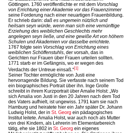
Göttingen. 1760 veröffentlichte er mit dem
Vorschlag
von Errichtung einer Akademie vor das Frauenzimmer
seine Forderung nach einer neuartigen Frauenbildung.
Er schrieb darin:
daß es ungemein nützlich und
heilsam seyn würde, wenn man sich eine vernünftige
Erziehung des weiblichen Geschlechts mehr
angelegen seyn ließe, und eine gewiße Art von höhern
Schulen und Akademien vor dasselbe errichtete.
1767 folgte sein
Vorschlag von Errichtung eines
weiblichen Schöffenstuhls
, der vorsah, das in
Gerichten nur Frauen über Frauen urteilen sollten.
1771 starb er im Gefängnis, wo er wegen des
[1]
Verdachts der Untreue einsaß.“
Seiner Tochter ermöglichte von Justi eine
hervorragende Bildung. Sie verfasste nach seinem Tod
ein biographisches Portrait über ihn. Inge Grolle
schreibt in ihrem Kurzportrait über Amalie Holst: „Wo
sich Amalia von Justi in den 20 Jahren nach dem Tod
des Vaters aufhielt, ist ungewiss. 1791 kam sie nach
Hamburg und heiratete hier ein Jahr später Dr. Johann
Ludwig Holst, der in
St. Georg
ein pädagogisches
Institut leitete. Amalia Holst, war auch noch als Mutter
von drei Kindern, als Lehrerin im Elementarbereich
tätig, ehe sie 1802 in
St. Georg
ein eigenes