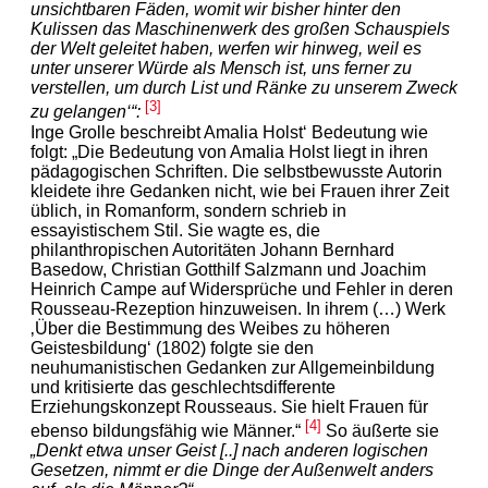
unsichtbaren Fäden, womit wir bisher hinter den
Kulissen das Maschinenwerk des großen Schauspiels
der Welt geleitet haben, werfen wir hinweg, weil es
unter unserer Würde als Mensch ist, uns ferner zu
verstellen, um durch List und Ränke zu unserem Zweck
[3]
zu gelangen‘“:
Inge Grolle beschreibt Amalia Holst‘ Bedeutung wie
folgt: „Die Bedeutung von Amalia Holst liegt in ihren
pädagogischen Schriften. Die selbstbewusste Autorin
kleidete ihre Gedanken nicht, wie bei Frauen ihrer Zeit
üblich, in Romanform, sondern schrieb in
essayistischem Stil. Sie wagte es, die
philanthropischen Autoritäten Johann Bernhard
Basedow, Christian Gotthilf Salzmann und Joachim
Heinrich Campe auf Widersprüche und Fehler in deren
Rousseau-Rezeption hinzuweisen. In ihrem (…) Werk
‚Über die Bestimmung des Weibes zu höheren
Geistesbildung‘ (1802) folgte sie den
neuhumanistischen Gedanken zur Allgemeinbildung
und kritisierte das geschlechtsdifferente
Erziehungskonzept Rousseaus. Sie hielt Frauen für
[4]
ebenso bildungsfähig wie Männer.“
So äußerte sie
„Denkt etwa unser Geist [..] nach anderen logischen
Gesetzen, nimmt er die Dinge der Außenwelt anders