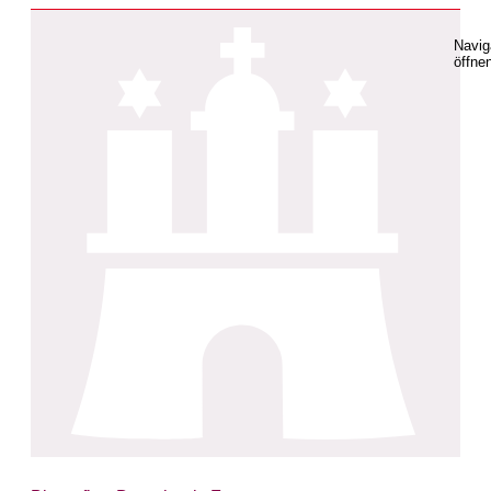
Navig
öffne