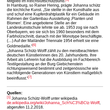
Mitglied im Reichsluftschutzbund.
In Hamburg, so Rainer Hering, prägte Johanna schütz
die kirchliche Kunst. „Sie stellte in der Kunsthalle aus
und schuf eine Kupferdrahtplastik für ein Gebäude im
Rahmen der Gartenbau-Ausstellung ‚Planten und
Blomen‘. Eine angebotene Stelle an der
Landeskunstschule lehnte sie ab. 1953 zog sie nach
Oberbayern, wo sie sich bis 1960 besonders mit dem
Farbholzschnitt, danach mit der Monotype beschäftigte.
(…) Auf der Mailänder Triennale 1954 erhielt sie eine
[6]
Goldmedaille.“
„Johanna Schütz-Wolff zählt zu den meistbeachteten
deutschen Künstlerinnen des 20. Jahrhunderts. Ihre
Arbeit als Lehrerin hat die Ausbildung im Fachbereich
Textilgestaltung an der Burg Giebichenstein
richtungsweisend bestimmt und zeitgenössische wie
nachfolgende Generationen von Künstlern maßgeblich
[7]
beeinflusst.“
Quellen:
[1]
Johanna Schütz-Wolff unter wikipedia
de.wikipedia.org/wiki/Johanna_Sch%C3%BCtz-Wolff
,
abgerufen 11.2.2018.