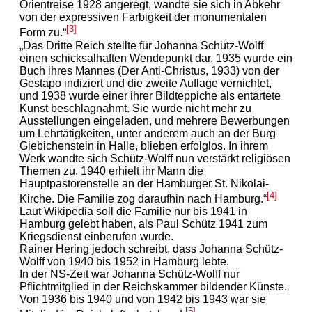
Orientreise 1928 angeregt, wandte sie sich in Abkehr
von der expressiven Farbigkeit der monumentalen
[3]
Form zu.“
„Das Dritte Reich stellte für Johanna Schütz-Wolff
einen schicksalhaften Wendepunkt dar. 1935 wurde ein
Buch ihres Mannes (Der Anti-Christus, 1933) von der
Gestapo indiziert und die zweite Auflage vernichtet,
und 1938 wurde einer ihrer Bildteppiche als entartete
Kunst beschlagnahmt. Sie wurde nicht mehr zu
Ausstellungen eingeladen, und mehrere Bewerbungen
um Lehrtätigkeiten, unter anderem auch an der Burg
Giebichenstein in Halle, blieben erfolglos. In ihrem
Werk wandte sich Schütz-Wolff nun verstärkt religiösen
Themen zu. 1940 erhielt ihr Mann die
Hauptpastorenstelle an der Hamburger St. Nikolai-
[4]
Kirche. Die Familie zog daraufhin nach Hamburg.“
Laut Wikipedia soll die Familie nur bis 1941 in
Hamburg gelebt haben, als Paul Schütz 1941 zum
Kriegsdienst einberufen wurde.
Rainer Hering jedoch schreibt, dass Johanna Schütz-
Wolff von 1940 bis 1952 in Hamburg lebte.
In der NS-Zeit war Johanna Schütz-Wolff nur
Pflichtmitglied in der Reichskammer bildender Künste.
Von 1936 bis 1940 und von 1942 bis 1943 war sie
[5]