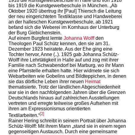
1918 die Kunstgewerbeschule in Halle und von 1918
bis 1919 die Kunstgewerbeschule in München. „Ab
Oktober 1920 übertrug ihr [Paul] Thiersch die Leitung
der neu eingerichteten Textilklasse und Handweberei
an der halleschen Kunstgewerbeschule, ab 1921
befand sich die Weberei im Kornhaus der Unterburg
der Burg Giebichenstein.
Auf einem Burgfest lernte
Johanna Wolff
den
Theologen Paul Schütz kennen, den sie am 31.
Dezember 1923 heiratete. Aus der Ehe ging eine
Tochter hervor, Anne (..). 1925 gab Johanna Schütz-
Wolff ihre Lehrtätigkeit in Halle auf und zog mit ihrer
Familie nach Schwabendorf bei Marburg, wo ihr Mann
eine Pfarrstelle erhalten hatte. Hier widmete sie sich
Webarbeiten wie Gobelins und Bildteppichen, in denen
sie das dörfliche Leben ihrer neuen
Heimat
thematisierte. Trotz der ländlichen Abgeschiedenheit
war sie in den nachfolgenden Jahren über die Grenzen
Deutschlands hinaus auf zahlreichen Ausstellungen
vertreten und erregte teilweise großes Aufsehen mit
ihren am Expressionismus orientierten
[2]
Textilarbeiten.“
Rainer Hering schreibt in seinem Portrait über Johanna
Schütz-Wolff: Mit ihrem Mann „stand sie in einem regen
gegenseitigen Austausch. Durch eine gemeinsame