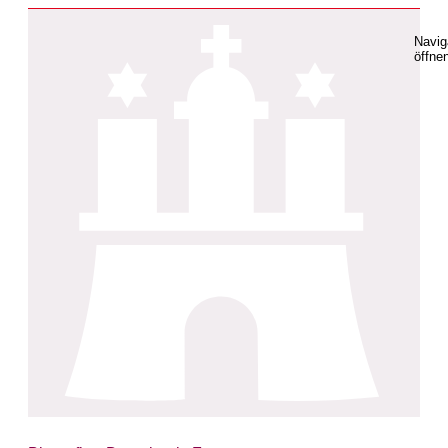
Navig
öffne