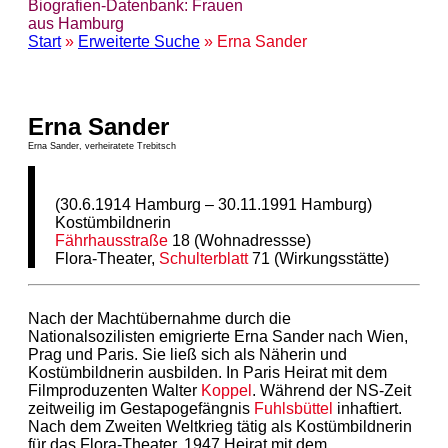
Biografien-Datenbank: Frauen
aus Hamburg
Start
»
Erweiterte Suche
» Erna Sander
Erna Sander
Erna Sander, verheiratete Trebitsch
(30.6.1914 Hamburg – 30.11.1991 Hamburg)
Kostümbildnerin
Fährhausstraße
18 (Wohnadressse)
Flora-Theater,
Schulterblatt
71 (Wirkungsstätte)
Nach der Machtübernahme durch die
Nationalsozilisten emigrierte Erna Sander nach Wien,
Prag und Paris. Sie ließ sich als Näherin und
Kostümbildnerin ausbilden. In Paris Heirat mit dem
Filmproduzenten Walter
Koppel
. Während der NS-Zeit
zeitweilig im Gestapogefängnis
Fuhlsbüttel
inhaftiert.
Nach dem Zweiten Weltkrieg tätig als Kostümbildnerin
für das Flora-Theater, 1947 Heirat mit dem