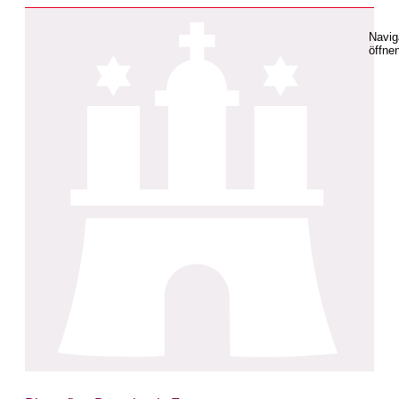
Navig
öffne