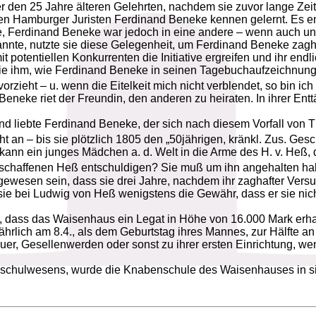
en 25 Jahre älteren Gelehrten, nachdem sie zuvor lange Zeit 
en Hamburger Juristen Ferdinand Beneke kennen gelernt. Es ent
e, Ferdinand Beneke war jedoch in eine andere – wenn auch ungl
nnte, nutzte sie diese Gelegenheit, um Ferdinand Beneke zagha
potentiellen Konkurrenten die Initiative ergreifen und ihr endli
b sie ihm, wie Ferdinand Beneke in seinen Tagebuchaufzeichnun
zieht – u. wenn die Eitelkeit mich nicht verblendet, so bin ich 
neke riet der Freundin, den anderen zu heiraten. In ihrer Entt
n und liebte Ferdinand Beneke, der sich nach diesem Vorfall von
ht an – bis sie plötzlich 1805 den „50jährigen, kränkl. Zus. Ges
ann ein junges Mädchen a. d. Welt in die Arme des H. v. Heß, d
chaffenen Heß entschuldigen? Sie muß um ihn angehalten haben
wesen sein, dass sie drei Jahre, nachdem ihr zaghafter Versuc
e sie bei Ludwig von Heß wenigstens die Gewähr, dass er sie n
 dass das Waisenhaus ein Legat in Höhe von 16.000 Mark erhal
jährlich am 8.4., als dem Geburtstag ihres Mannes, zur Hälfte
er, Gesellenwerden oder sonst zu ihrer ersten Einrichtung, we
schulwesens, wurde die Knabenschule des Waisenhauses in sie