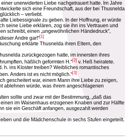
einer unerwiderten Liebe nachgetrauert hatte. Im Jahre
wickelte sich eine Freundschaft, aus der bei Thusnelda
ücklich – verliebt.
fte Liebessignale zu geben. In der Hoffnung, er würde
ch seine Liebe erklären, zog sie ihn ins Vertrauen und
gen schreibt, einen „ungewöhnlichen Händedruck“,
[1]
dieser Andre gar!“
äuschung erklärte Thusnelda ihren Eltern, den
 Thusnelda zurückgezogen hatte, im innersten ihres
[2]
chrumpften, häßlich geformten H.“
v. Heß heiratete.
. h. ins Kloster treiben? Weibliches romantisches
[3]
. Anders ist es nicht möglich.“
h gescheitert war, einem Mann ihre Liebe zu zeigen,
icht ablehnen würde, was ihrem angeschlagenen
ten sollte und zwar mit der Bestimmung, „daß das
 an einen im Waisenhaus erzogenen Knaben und zur Hälfte
nn sie ein Geschäft anfangen, ausgezahlt werden
ben und die Mädchenschule in sechs Stufen eingeteilt.