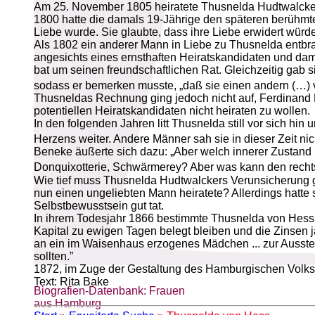
Am 25. November 1805 heiratete Thusnelda Hudtwalcker d
1800 hatte die damals 19-Jährige den späteren berühmt
Liebe wurde. Sie glaubte, dass ihre Liebe erwidert würd
Als 1802 ein anderer Mann in Liebe zu Thusnelda entbra
angesichts eines ernsthaften Heiratskandidaten und damit 
bat um seinen freundschaftlichen Rat. Gleichzeitig ga
sodass er bemerken musste, „daß sie einen andern (…) vor
Thusneldas Rechnung ging jedoch nicht auf, Ferdinand Be
potentiellen Heiratskandidaten nicht heiraten zu wollen.
In den folgenden Jahren litt Thusnelda still vor sich hi
Herzens weiter. Andere Männer sah sie in dieser Zeit nic
Beneke äußerte sich dazu: „Aber welch innerer Zustand k
Donquixotterie, Schwärmerey? Aber was kann den rechts
Wie tief muss Thusnelda Hudtwalckers Verunsicherung ge
nun einen ungeliebten Mann heiratete? Allerdings hatt
Selbstbewusstsein gut tat.
In ihrem Todesjahr 1866 bestimmte Thusnelda von Hess,
Kapital zu ewigen Tagen belegt bleiben und die Zinsen 
an ein im Waisenhaus erzogenes Mädchen ... zur Aussteu
sollten.”
1872, im Zuge der Gestaltung des Hamburgischen Volks
Text: Rita Bake
Biografien-Datenbank: Frauen
aus Hamburg