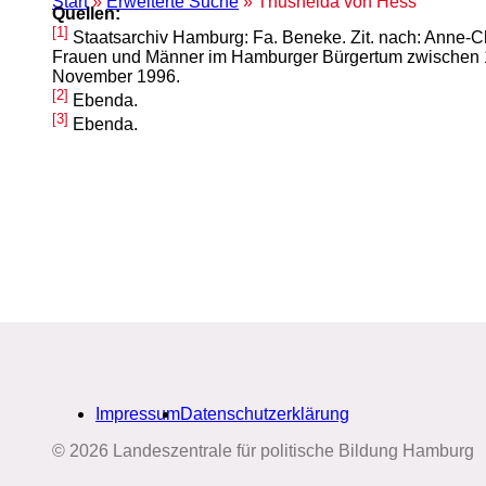
Start
»
Erweiterte Suche
» Thusnelda von Hess
Quellen:
[1]
Staatsarchiv Hamburg: Fa. Beneke. Zit. nach: Anne-C
Frauen und Männer im Hamburger Bürgertum zwischen 177
November 1996.
[2]
Ebenda.
[3]
Ebenda.
Impressum
Datenschutzerklärung
© 2026 Landeszentrale für politische Bildung Hamburg