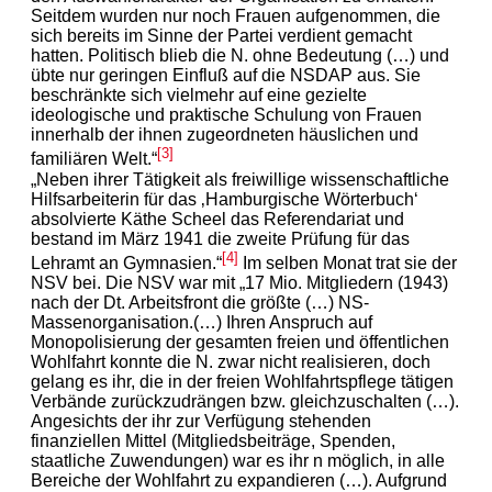
Seitdem wurden nur noch Frauen aufgenommen, die
sich bereits im Sinne der Partei verdient gemacht
hatten. Politisch blieb die N. ohne Bedeutung (…) und
übte nur geringen Einfluß auf die NSDAP aus. Sie
beschränkte sich vielmehr auf eine gezielte
ideologische und praktische Schulung von Frauen
innerhalb der ihnen zugeordneten häuslichen und
[3]
familiären Welt.“
„Neben ihrer Tätigkeit als freiwillige wissenschaftliche
Hilfsarbeiterin für das ‚Hamburgische Wörterbuch‘
absolvierte Käthe Scheel das Referendariat und
bestand im März 1941 die zweite Prüfung für das
[4]
Lehramt an Gymnasien.“
Im selben Monat trat sie der
NSV bei. Die NSV war mit „17 Mio. Mitgliedern (1943)
nach der Dt. Arbeitsfront die größte (…) NS-
Massenorganisation.(…) Ihren Anspruch auf
Monopolisierung der gesamten freien und öffentlichen
Wohlfahrt konnte die N. zwar nicht realisieren, doch
gelang es ihr, die in der freien Wohlfahrtspflege tätigen
Verbände zurückzudrängen bzw. gleichzuschalten (…).
Angesichts der ihr zur Verfügung stehenden
finanziellen Mittel (Mitgliedsbeiträge, Spenden,
staatliche Zuwendungen) war es ihr n möglich, in alle
Bereiche der Wohlfahrt zu expandieren (…). Aufgrund