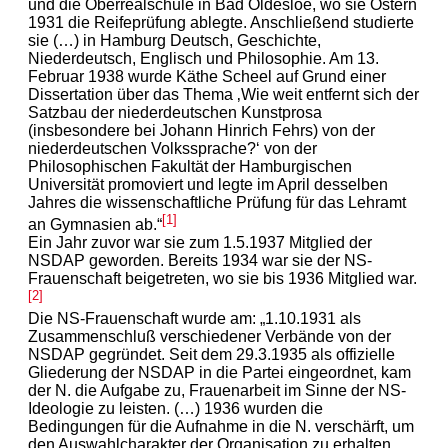
und die Oberrealschule in Bad Oldesloe, wo sie Ostern
1931 die Reifeprüfung ablegte. Anschließend studierte
sie (…) in Hamburg Deutsch, Geschichte,
Niederdeutsch, Englisch und Philosophie. Am 13.
Februar 1938 wurde Käthe Scheel auf Grund einer
Dissertation über das Thema ‚Wie weit entfernt sich der
Satzbau der niederdeutschen Kunstprosa
(insbesondere bei Johann Hinrich Fehrs) von der
niederdeutschen Volkssprache?‘ von der
Philosophischen Fakultät der Hamburgischen
Universität promoviert und legte im April desselben
Jahres die wissenschaftliche Prüfung für das Lehramt
[1]
an Gymnasien ab.“
Ein Jahr zuvor war sie zum 1.5.1937 Mitglied der
NSDAP geworden. Bereits 1934 war sie der NS-
Frauenschaft beigetreten, wo sie bis 1936 Mitglied war.
[2]
Die NS-Frauenschaft wurde am: „1.10.1931 als
Zusammenschluß verschiedener Verbände von der
NSDAP gegründet. Seit dem 29.3.1935 als offizielle
Gliederung der NSDAP in die Partei eingeordnet, kam
der N. die Aufgabe zu, Frauenarbeit im Sinne der NS-
Ideologie zu leisten. (…) 1936 wurden die
Bedingungen für die Aufnahme in die N. verschärft, um
den Auswahlcharakter der Organisation zu erhalten.