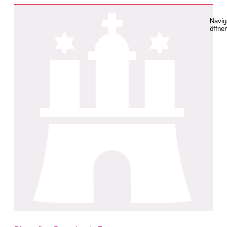
Navig
öffne