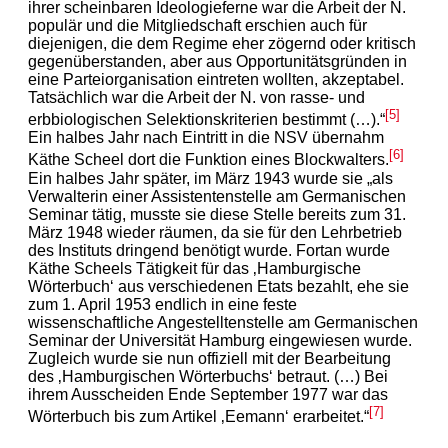
ihrer scheinbaren Ideologieferne war die Arbeit der N.
populär und die Mitgliedschaft erschien auch für
diejenigen, die dem Regime eher zögernd oder kritisch
gegenüberstanden, aber aus Opportunitätsgründen in
eine Parteiorganisation eintreten wollten, akzeptabel.
Tatsächlich war die Arbeit der N. von rasse- und
[5]
erbbiologischen Selektionskriterien bestimmt (…).“
Ein halbes Jahr nach Eintritt in die NSV übernahm
[6]
Käthe Scheel dort die Funktion eines Blockwalters.
Ein halbes Jahr später, im März 1943 wurde sie „als
Verwalterin einer Assistentenstelle am Germanischen
Seminar tätig, musste sie diese Stelle bereits zum 31.
März 1948 wieder räumen, da sie für den Lehrbetrieb
des Instituts dringend benötigt wurde. Fortan wurde
Käthe Scheels Tätigkeit für das ‚Hamburgische
Wörterbuch‘ aus verschiedenen Etats bezahlt, ehe sie
zum 1. April 1953 endlich in eine feste
wissenschaftliche Angestelltenstelle am Germanischen
Seminar der Universität Hamburg eingewiesen wurde.
Zugleich wurde sie nun offiziell mit der Bearbeitung
des ‚Hamburgischen Wörterbuchs‘ betraut. (…) Bei
ihrem Ausscheiden Ende September 1977 war das
[7]
Wörterbuch bis zum Artikel ‚Eemann‘ erarbeitet.“