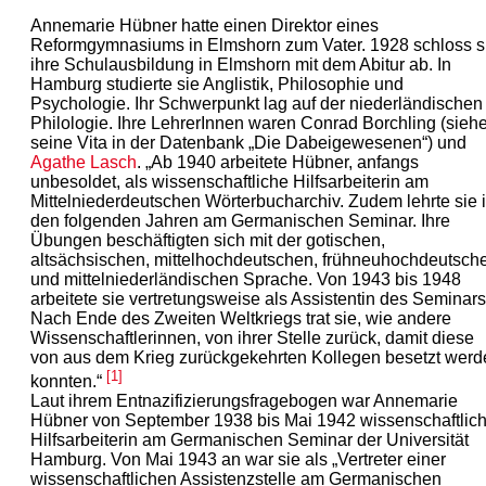
Annemarie Hübner hatte einen Direktor eines
Reformgymnasiums in Elmshorn zum Vater. 1928 schloss s
ihre Schulausbildung in Elmshorn mit dem Abitur ab. In
Hamburg studierte sie Anglistik, Philosophie und
Psychologie. Ihr Schwerpunkt lag auf der niederländischen
Philologie. Ihre LehrerInnen waren Conrad Borchling (sieh
seine Vita in der Datenbank „Die Dabeigewesenen“) und
Agathe Lasch
. „Ab 1940 arbeitete Hübner, anfangs
unbesoldet, als wissenschaftliche Hilfsarbeiterin am
Mittelniederdeutschen Wörterbucharchiv. Zudem lehrte sie 
den folgenden Jahren am Germanischen Seminar. Ihre
Übungen beschäftigten sich mit der gotischen,
altsächsischen, mittelhochdeutschen, frühneuhochdeutsch
und mittelniederländischen Sprache. Von 1943 bis 1948
arbeitete sie vertretungsweise als Assistentin des Seminars
Nach Ende des Zweiten Weltkriegs trat sie, wie andere
Wissenschaftlerinnen, von ihrer Stelle zurück, damit diese
von aus dem Krieg zurückgekehrten Kollegen besetzt werd
[1]
konnten.“
Laut ihrem Entnazifizierungsfragebogen war Annemarie
Hübner von September 1938 bis Mai 1942 wissenschaftlic
Hilfsarbeiterin am Germanischen Seminar der Universität
Hamburg. Von Mai 1943 an war sie als „Vertreter einer
wissenschaftlichen Assistenzstelle am Germanischen