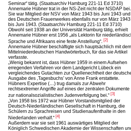
Seminar“ tätig. (Staatsarchiv Hamburg 221-11 Ed 3710)
Annemarie Hübner trat in der NS-Zeit nicht der NSDAP bei.
Sie war Mitglied der NSV von März 1943 bis Juni 1943 und
des Deutschen Frauenwerkes ebenfalls nur von März 1943
bis Juni 1943. (Staatsarchiv Hamburg 221-11 Ed 3710)
Obwohl seit 1938 an der Universität Hamburg tätig, erhielt
Annemarie Hübner erst 1956 „als Lektorin für niederländis
[2]
Sprache und Afrikaans eine feste Anstellung“.
Annemarie Hübner beschäftigte sich hauptsächlich mit de
Mittelniederdeutschen Handwörterbuch, für das sie Artikel
verfasste.
„Wenig bekannt ist, dass Hübner 1959 in einem Aufsehen
erregenden Verfahren vor dem Landgericht Lübeck ein
vergleichendes Gutachten zur Quellenechtheit der deutsch
Ausgabe des ‚Tagesbuchs’ von Anne Frank erstattete.
Hübners Expertise (…) trug damals zur Abwehr
rechtsextremer Angriffe auf eines der zentralen Dokumente
[3]
zur nationalsozialistischen Judenverfolgung bei.“
„Von 1958 bis 1972 war Hübner Vorstandsmitglied der
Deutsch-Niederländischen Gesellschaft in Hamburg, die
Schülern zu Sprachreisen und Studienaufenthalte in den
[4]
Niederlanden verhalf.“
Außerdem war sie seit 1961 auswärtiges Mitglied der
Königlich Schwedischen Akademie der Wissenschaften un