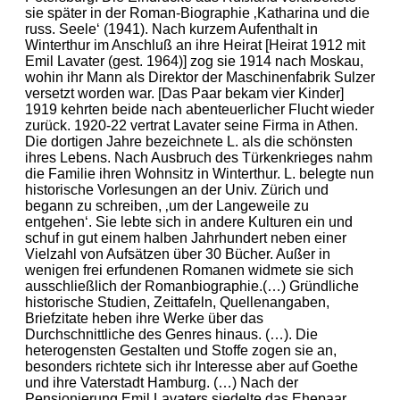
sie später in der Roman-Biographie ‚Katharina und die
russ. Seele‘ (1941). Nach kurzem Aufenthalt in
Winterthur im Anschluß an ihre Heirat [Heirat 1912 mit
Emil Lavater (gest. 1964)] zog sie 1914 nach Moskau,
wohin ihr Mann als Direktor der Maschinenfabrik Sulzer
versetzt worden war. [Das Paar bekam vier Kinder]
1919 kehrten beide nach abenteuerlicher Flucht wieder
zurück. 1920-22 vertrat Lavater seine Firma in Athen.
Die dortigen Jahre bezeichnete L. als die schönsten
ihres Lebens. Nach Ausbruch des Türkenkrieges nahm
die Familie ihren Wohnsitz in Winterthur. L. belegte nun
historische Vorlesungen an der Univ. Zürich und
begann zu schreiben, ‚um der Langeweile zu
entgehen‘. Sie lebte sich in andere Kulturen ein und
schuf in gut einem halben Jahrhundert neben einer
Vielzahl von Aufsätzen über 30 Bücher. Außer in
wenigen frei erfundenen Romanen widmete sie sich
ausschließlich der Romanbiographie.(…) Gründliche
historische Studien, Zeittafeln, Quellenangaben,
Briefzitate heben ihre Werke über das
Durchschnittliche des Genres hinaus. (…). Die
heterogensten Gestalten und Stoffe zogen sie an,
besonders richtete sich ihr Interesse aber auf Goethe
und ihre Vaterstadt Hamburg. (…) Nach der
Pensionierung Emil Lavaters siedelte das Ehepaar