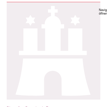
Navig
öffne