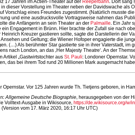
anz 17 Jahren im Actien-Theater auf der
Reeperbahn
. Dort sang 
s in dieser Vorstellung im Theater neben der Davidswache als 
auf Vorschlag eines Freundes zugestimmt. (Natürlich musste di
einung und eine ausdrucksvolle Vortragsweise nahmen das Publik
 holte die Anfängerin an sein Theater an der
Palmaille
. Ein Jahr s
e ein Engagement in Brünn. Hier brachte der Zufall sie nach ob
einrich Kreuzer gastieren sollte, sagte die Darstellerin der Va
e Ansehen und Geltung; die Wiener Hofoper engagierte die jun
n. (…) Als berühmter Star gastierte sie in ihrer Vaterstadt, i
etjens nach London, an das ‚Her Majesty Theatre‘. An der Them
 Artikel „Gastwirtstochter aus
St. Pauli
: Londoner Opernstar. V
en, das bei ihrem Tod rund 20 Millionen Mark ausgemacht haben 
er Opernstar. Vor 125 Jahren wurde Th. Tietjens geboren, in H
in:
Allgemeine Deutsche Biographie
, herausgegeben von der H
le Volltext-Ausgabe in Wikisource,
https://de.wikisource.org/w/
-
(Version vom 17. März 2020, 16:17 Uhr UTC)