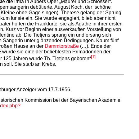
sie die Irma in Aubers Oper „Maurer und Schlosser“.
Opernsängerin debütierte. August Koch, der ‚schöne
e Kleine ohne Gage singen). Therese gelang der Sprung
um für sie ein. Sie wurde engagiert, blieb aber nicht
päter hörten die Frankfurter sie als Agathe in ihrer ersten
en. Kurz vor Beginn einer ausverkauften Vorstellung von
lentine ab. Die Tietjens sprang ein und ersang sich
ge Sängerin unter glänzenden Bedingungen. Kaum fünf
m großen Hause an der
Dammtorstraße
(…). Ende der
se wurde sie eine der beliebtesten Primadonnen der
[1]
or 125 Jahren wurde Th. Tietjens geboren“
soll. Sie starb an Krebs.
amburger Anzeiger vom 17.7.1956.
istorischen Kommission bei der Bayerischen Akademie
index.php?