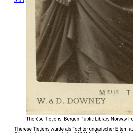
Start
»
Erweiterte Suche
» Therese Tietjens
Thérèse Tietjens; Bergen Public Library Norway fr
Therese Tietjens wurde als Tochter ungarischer Eltern a