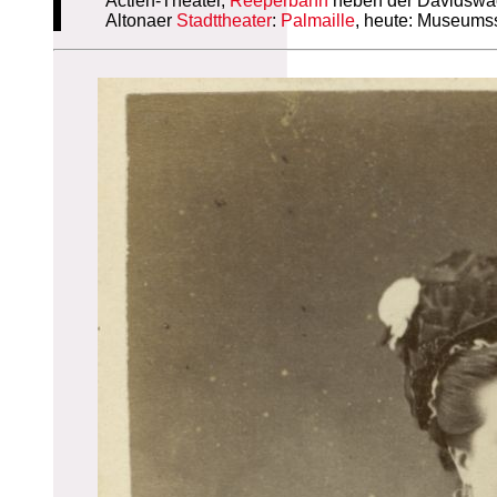
Actien-Theater,
Reeperbahn
neben der Davidswa
Altonaer
Stadttheater
:
Palmaille
, heute: Museumss