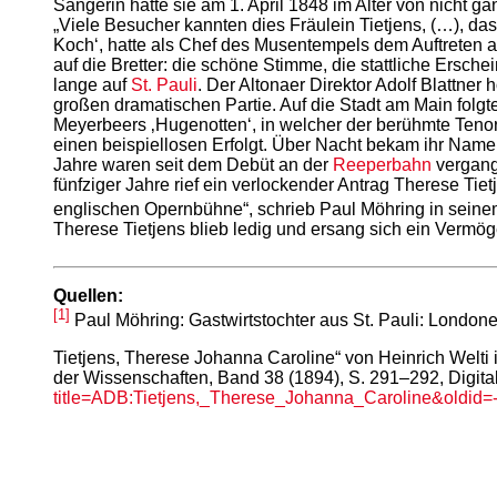
Sängerin hatte sie am 1. April 1848 im Alter von nicht g
„Viele Besucher kannten dies Fräulein Tietjens, (…), da
Koch‘, hatte als Chef des Musentempels dem Auftreten 
auf die Bretter: die schöne Stimme, die stattliche Ersch
lange auf
St. Pauli
. Der Altonaer Direktor Adolf Blattner
großen dramatischen Partie. Auf die Stadt am Main folgt
Meyerbeers ‚Hugenotten‘, in welcher der berühmte Tenor H
einen beispiellosen Erfolgt. Über Nacht bekam ihr Nam
Jahre waren seit dem Debüt an der
Reeperbahn
vergange
fünfziger Jahre rief ein verlockender Antrag Therese Ti
englischen Opernbühne“, schrieb Paul Möhring in seinem
Therese Tietjens blieb ledig und ersang sich ein Vermög
Quellen:
[1]
Paul Möhring: Gastwirtstochter aus St. Pauli: London
Tietjens, Therese Johanna Caroline“ von Heinrich Welti 
der Wissenschaften, Band 38 (1894), S. 291–292, Digita
title=ADB:Tietjens,_Therese_Johanna_Caroline&oldid=