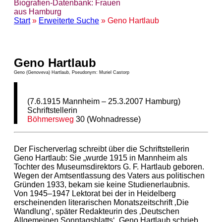
Biografien-Datenbank: Frauen
aus Hamburg
Start
»
Erweiterte Suche
» Geno Hartlaub
Geno Hartlaub
Geno (Genoveva) Hartlaub, Pseudonym: Muriel Castorp
(7.6.1915 Mannheim – 25.3.2007 Hamburg)
Schriftstellerin
Böhmersweg
30 (Wohnadresse)
Der Fischerverlag schreibt über die Schriftstellerin
Geno Hartlaub: Sie „wurde 1915 in Mannheim als
Tochter des Museumsdirektors G. F. Hartlaub geboren.
Wegen der Amtsentlassung des Vaters aus politischen
Gründen 1933, bekam sie keine Studienerlaubnis.
Von 1945–1947 Lektorat bei der in Heidelberg
erscheinenden literarischen Monatszeitschrift ‚Die
Wandlung‘, später Redakteurin des ‚Deutschen
Allgemeinen Sonntagsblatts‘. Geno Hartlaub schrieb