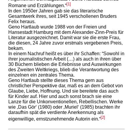
[1]
Romane und Erzählungen.“
In den 1950er Jahren gab sie das literarische
Gesamtwerk ihres, seit 1945 verschollenen Bruders
Felix heraus.
Geno Hartlaub wurde 1988 von der Freien und
Hansestadt Hamburg mit dem Alexander-Zinn-Preis für
Literatur ausgezeichnet. Damit war sie die erste Frau,
die diesen, 24 Jahre zuvor erstmals vergebenen Preis,
bekam.
In einem Nachruf heißt es über ihr Schaffen: “Sowohl in
ihrer journalistischen Arbeit (…) als auch in ihren über
30 Büchern blieben die Erlebnisse und Auswirkungen
des Zweiten Weltkriegs, blieb die Verantwortung des
einzelnen ein zentrales Thema.
Geno Hartlaub stellte dieses Thema gern aus
christlicher Perspektive dar, maß es an dem Gebot von
Glaube, Liebe, Hoffnung. Und sie bereitete das auch
für Kinder auf. Hier und auch sonst brach sie eine
Lanze für die Unkonventionellen, Rebellischen. Werke
wie ‚Das Gör‘ (1980) oder ‚Muriel‘ (1985) brachten ihr
daraufhin spät die verdiente Anerkennung als
[2]
eigenwillige, ernstzunehmende Autorin ein.“