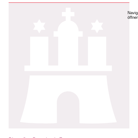
Navig
öffne