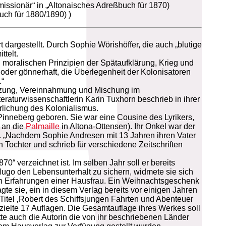
mmissionär“ in „Altonaisches Adreßbuch für 1870)
uch für 1880/1890) )
 dargestellt. Durch Sophie Wörishöffer, die auch „blutige
ttelt.
moralischen Prinzipien der Spätaufklärung, Krieg und
 oder gönnerhaft, die Überlegenheit der Kolonisatoren
.“
enzung, Vereinnahmung und Mischung im
eraturwissenschaftlerin Karin Tuxhorn beschrieb in ihrer
lichung des Kolonialismus.
Pinneberg geboren. Sie war eine Cousine des Lyrikers,
r an die
Palmaille
in Altona-Ottensen). Ihr Onkel war der
g. „Nachdem Sophie Andresen mit 13 Jahren ihren Vater
 Tochter und schrieb für verschiedene Zeitschriften
0“ verzeichnet ist. Im selben Jahr soll er bereits
ugo den Lebensunterhalt zu sichern, widmete sie sich
 den Erfahrungen einer Hausfrau. Ein Weihnachtsgeschenk
te sie, ein in diesem Verlag bereits vor einigen Jahren
itel ‚Robert des Schiffsjungen Fahrten und Abenteuer
erzielte 17 Auflagen. Die Gesamtauflage ihres Werkes soll
tte auch die Autorin die von ihr beschriebenen Länder