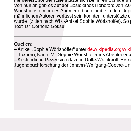
nie bereist, sondern „sie stützte sich bei ihren Schild
Von nun an gab es auf der Basis eines Honorars von 2.00
Wörishöffer ein neues Abenteuerbuch für die ‚reifere Ju
männlichen Autoren verfasst sein konnten, unterstützte 
wurde“ (zitiert nach Wiki-Artikel Sophie Wörishöffer). S
Text: Dr. Cornelia Göksu
Quellen:
– Artikel „Sophie Wörishöffer“ unter
de.wikipedia.org/wik
– Tuxhorn, Karin: Mit Sophie Wörishöffer ins Abenteuerl
– Ausführliche Rezension dazu in Dolle-Weinkauff, Bern
Jugendbuchforschung der Johann-Wolfgang-Goethe-Universi
Biografien-Datenbank: Frauen
aus Hamburg