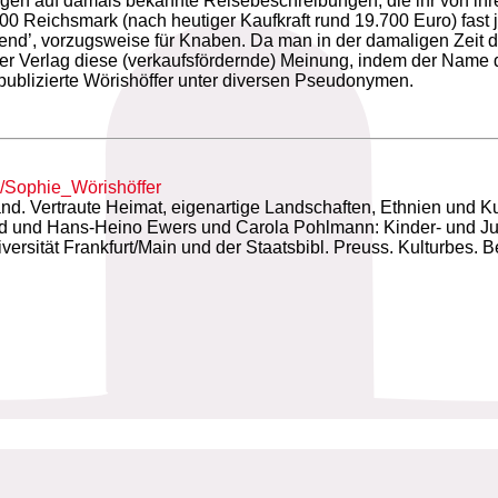
erungen auf damals bekannte Reisebeschreibungen, die ihr von ih
0 Reichsmark (nach heutiger Kaufkraft rund 19.700 Euro) fast 
gend’, vorzugsweise für Knaben. Da man in der damaligen Zeit 
der Verlag diese (verkaufsfördernde) Meinung, indem der Name d
o publizierte Wörishöffer unter diversen Pseudonymen.
i/Sophie_Wörishöffer
and. Vertraute Heimat, eigenartige Landschaften, Ethnien und 
d und Hans-Heino Ewers und Carola Pohlmann: Kinder- und Jugend
tät Frankfurt/Main und der Staatsbibl. Preuss. Kulturbes. Berl