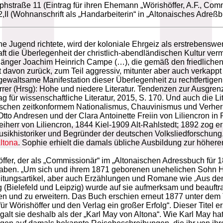
olphstraße 11 (Eintrag für ihren Ehemann „Wörishöffer, A.F., Co
,II (Wohnanschrift als „Handarbeiterin“ in „Altonaisches Adreßb
e Jugend richtete, wird der koloniale Ehrgeiz als erstrebenswert
t die Überlegenheit der christlich-abendländischen Kultur vermi
nger Joachim Heinrich Campe (…), die gemäß den friedlichen 
davon zurück, zum Teil aggressiv, mitunter aber auch verkappt
waltsame Manifestation dieser Überlegenheit zu rechtfertigen
rrer (Hrsg): Hohe und niedere Literatur. Tendenzen zur Ausgr
für wissenschaftliche Literatur, 2015, S. 170. Und auch die Lit
ischen zeitkonformem Nationalismus, Chauvinismus und Verherr
to Andresen und der Clara Antoinette Freiin von Liliencron in 
iherr von Liliencron, 1844 Kiel-1909 Alt-Rahlstedt; 1892 zog e
usikhistoriker und Begründer der deutschen Volksliedforschun
ltona
. Sophie erhielt die damals übliche Ausbildung zur höheren
ffer, der als „Commissionär“ im „Altonaischen Adressbuch für 187
n haben. „Um sich und ihrem 1871 geborenen unehelichen Sohn H
ie Zeitungsartikel, aber auch Erzählungen und Romane wie ‚Aus
 (Bielefeld und Leipzig) wurde auf sie aufmerksam und beauftrag
 und zu erweitern. Das Buch erschien erneut 1877 unter dem T
ür Wörishöffer und den Verlag ein großer Erfolg“. Dieser Titel 
alt sie deshalb als der „Karl May von Altona“. Wie Karl May ha