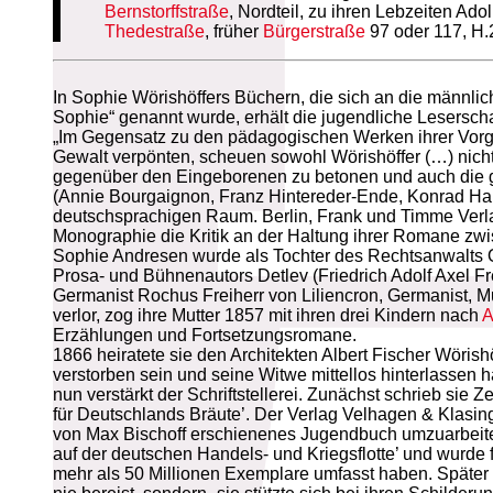
Bernstorffstraße
, Nordteil, zu ihren Lebzeiten Ad
Thedestraße
, früher
Bürgerstraße
97 oder 117, H.2
In Sophie Wörishöffers Büchern, die sich an die männlich
Sophie“ genannt wurde, erhält die jugendliche Leserschaf
„Im Gegensatz zu den pädagogischen Werken ihrer Vorgä
Gewalt verpönten, scheuen sowohl Wörishöffer (…) nicht 
gegenüber den Eingeborenen zu betonen und auch die ge
(Annie Bourgaignon, Franz Hintereder-Ende, Konrad Ha
deutschsprachigen Raum. Berlin, Frank und Timme Verlag 
Monographie die Kritik an der Haltung ihrer Romane zw
Sophie Andresen wurde als Tochter des Rechtsanwalts Ot
Prosa- und Bühnenautors Detlev (Friedrich Adolf Axel Fre
Germanist Rochus Freiherr von Liliencron, Germanist, M
verlor, zog ihre Mutter 1857 mit ihren drei Kindern nach
A
Erzählungen und Fortsetzungsromane.
1866 heiratete sie den Architekten Albert Fischer Wörishö
verstorben sein und seine Witwe mittellos hinterlasse
nun verstärkt der Schriftstellerei. Zunächst schrieb s
für Deutschlands Bräute’. Der Verlag Velhagen & Klasing
von Max Bischoff erschienenes Jugendbuch umzuarbeiten
auf der deutschen Handels- und Kriegsflotte’ und wurde f
mehr als 50 Millionen Exemplare umfasst haben. Später g