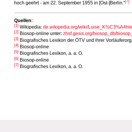
[7]
hoch geehrt - am 22. September 1955 in [Ost-]Berlin.“
Quellen:
[1]
Wikipedia:
de.wikipedia.org/wiki/Luise_K%C3%A4hle
[2]
Biosop-online unter:
zhsf.gesis.org/biosop_db/bioso
[3]
Biografisches Lexikon der ÖTV und ihrer Vorläuferorgan
[4]
Biosop-online
[5]
Biografisches Lexikon, a. a. O.
[6]
Biosop-online
[7]
Biografisches Lexikon, a. a. O.