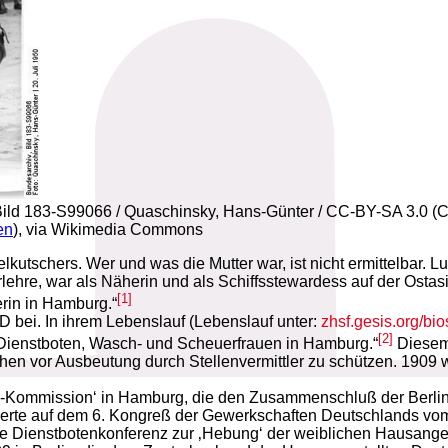
v, Bild 183-S99066 / Quaschinsky, Hans-Günter / CC-BY-SA 3.0 
en
), via Wikimedia Commons
kutschers. Wer und was die Mutter war, ist nicht ermittelbar. 
hre, war als Näherin und als Schiffsstewardess auf der Ostasie
[1]
rin in Hamburg.“
D bei. In ihrem Lebenslauf (Lebenslauf unter:
zhsf.gesis.org/b
[2]
 Dienstboten, Wasch- und Scheuerfrauen in Hamburg.“
Diesem 
en vor Ausbeutung durch Stellenvermittler zu schützen. 1909 wu
te-Kommission‘ in Hamburg, die den Zusammenschluß der Berline
ierte auf dem 6. Kongreß der Gewerkschaften Deutschlands vom 
 Dienstbotenkonferenz zur ‚Hebung‘ der weiblichen Hausangest