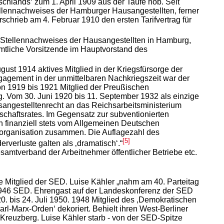
chlands‘ zum 1. April 1909 aus der Taufe hob. Seit
ellennachweises der Hamburger Hausangestellten, ferner
hrieb am 4. Februar 1910 den ersten Tarifvertrag für
s Stellennachweises der Hausangestellten in Hamburg,
mtliche Vorsitzende im Hauptvorstand des
gust 1914 aktives Mitglied in der Kriegsfürsorge der
gagement in der unmittelbaren Nachkriegszeit war der
on 1919 bis 1921 Mitglied der Preußischen
. Vom 30. Juni 1920 bis 11. September 1932 als einzige
sangestelltenrecht an das Reichsarbeitsministerium
schaftsrates. Im Gegensatz zur subventionierten
n finanziell stets vom Allgemeinen Deutschen
norganisation zusammen. Die Auflagezahl des
[5]
verluste galten als ‚dramatisch‘.“
amtverband der Arbeitnehmer öffentlicher Betriebe etc.
e Mitglied der SED. Luise Kähler „nahm am 40. Parteitag
 1946 SED. Ehrengast auf der Landeskonferenz der SED
. bis 24. Juli 1950. 1948 Mitglied des ‚Demokratischen
l-Marx-Orden‘ dekoriert. Behielt ihren West-Berliner
reuzberg. Luise Kähler starb - von der SED-Spitze