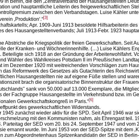
9 in Berlin, die den ‚Zentralverband der Hausangestellten Deuts
tion und hauptamtliche Leiterin des freigewerkschaftlichen St
rollgremium zwischen den Verbandstagen. Luise Kähler untersc
[3]
rein ‚Produktion‘.“
ftskartells; Apr. 1909-Juni 1913 besoldete Hilfsarbeiterin de
s des Hausangestelltenverbands; Juli 1913-Febr. 1923 haupta
e Abstriche die Kriegspolitik der freien Gewerkschaften. Seit Au
elle der Kranken- und Wöchnerinnenhilfe. (…) Luise Kählers En
Beteiligte sich 1918 an der Gründung der Arbeiterwohlfahrt. V
nd Wähler des Wahlkreises Potsdam II im Preußischen Landtag
Trat im Dezember 1920 mit weitreichenden Vorschlägen zum Hau
sch das Reformwerk des Gesetzes als Gutachterin des Reichswirt
lichen Hausangestellten nie auf eigene Füße stellen und ware
ionszeit brach die organisatorische Binnenstruktur der Fraue
schlands" sank von 50.000 auf 13.000 Exemplare, die Mitglieder
rs der Fachgruppe Hausangestellte im Verkehrsbund bzw. im Ges
[6]
ationalen Gewerkschaftskongreß in Paris.“
reffpunkt des gewerkschaftlichen Widerstands.
945 zunächst wieder aktiv für die SPD. Seit April 1946 war si
f Verschmelzung mit den Kommunisten nahm, als Ehrengast teil.
 Parteitag der SED vom 20. bis 24. September 1947 und vom 20
e ernannt wurde. Im Juni 1953 von der SED-Spitze mit dem ‚Kar
n zum Abgeordnetenhaus Spitzenkandidatin der SED in Berlin-K