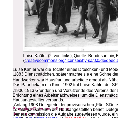
Luise Kaäler (2. von links), Quelle: Bundesarchi
(
creativecommons.org/licenses/by-sa/3.0/de/deed.
Luise Kähler war die Tochter eines Droschken- und Möbel
„1883 Dienstmädchen, später machte sie eine Schneiderle
Handwerker, war Hausfrau und arbeitete erneut als Nähe
Das Paar bekam ein Kind. 1902 trat Luise Kähler der SP
„1906-1913 Gründerin und Vorsitzende des Vereins der
Errichtung eines Arbeitsnachweises, um die Dienstmädch
Hausangestelltenverbands.
„Anfang 1908 Delegierte der provisorischen ‚Fünf-Städ
Biografien-Datenbank: Frauen
Lokalorganisationen der Hausangestellten beriet. Deleg
aus Hamburg
Generalkommission die Aufgabe zugewiesen wurde, eine