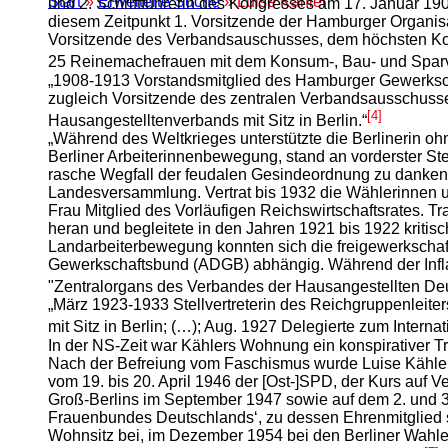
Start
»
Erweiterte Suche
» Luise Kähler
und 2. Schriftführerin des Kongresses am 17. Januar 190
diesem Zeitpunkt 1. Vorsitzende der Hamburger Organisa
Vorsitzende des Verbandsauschusses, dem höchsten Kont
25 Reinemachefrauen mit dem Konsum-, Bau- und Sparve
„1908-1913 Vorstandsmitglied des Hamburger Gewerkscha
zugleich Vorsitzende des zentralen Verbandsausschusse
[4]
Hausangestelltenverbands mit Sitz in Berlin.“
„Während des Weltkrieges unterstützte die Berlinerin ohn
Berliner Arbeiterinnenbewegung, stand an vorderster St
rasche Wegfall der feudalen Gesindeordnung zu danken. 
Landesversammlung. Vertrat bis 1932 die Wählerinnen u
Frau Mitglied des Vorläufigen Reichswirtschaftsrates. 
heran und begleitete in den Jahren 1921 bis 1922 kriti
Landarbeiterbewegung konnten sich die freigewerkschaft
Gewerkschaftsbund (ADGB) abhängig. Während der Inflat
"Zentralorgans des Verbandes der Hausangestellten Deut
„März 1923-1933 Stellvertreterin des Reichgruppenleite
mit Sitz in Berlin; (…); Aug. 1927 Delegierte zum Intern
In der NS-Zeit war Kählers Wohnung ein konspirativer T
Nach der Befreiung vom Faschismus wurde Luise Kähler 1
vom 19. bis 20. April 1946 der [Ost-]SPD, der Kurs au
Groß-Berlins im September 1947 sowie auf dem 2. und 3.
Frauenbundes Deutschlands‘, zu dessen Ehrenmitglied si
Wohnsitz bei, im Dezember 1954 bei den Berliner Wahle