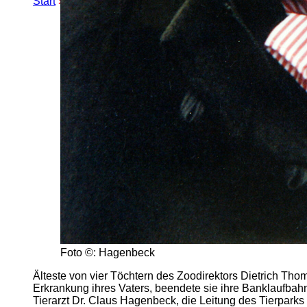
Start
»
Erweiterte Suche
» Caroline Hagenbeck
Foto ©: Hagenbeck
Älteste von vier Töchtern des Zoodirektors Dietrich T
Erkrankung ihres Vaters, beendete sie ihre Banklaufbah
Tierarzt Dr. Claus Hagenbeck, die Leitung des Tierpark