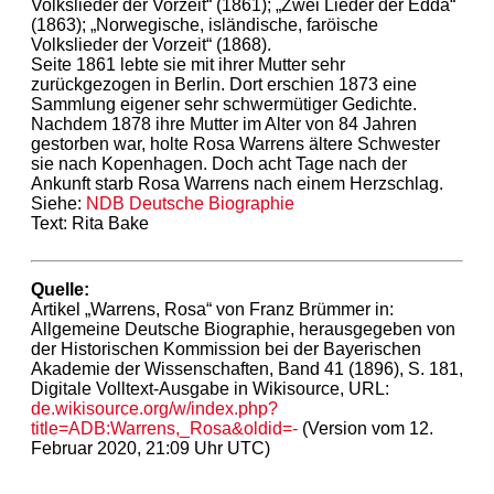
Volkslieder der Vorzeit“ (1861); „Zwei Lieder der Edda“
(1863); „Norwegische, isländische, faröische
Volkslieder der Vorzeit“ (1868).
Seite 1861 lebte sie mit ihrer Mutter sehr
zurückgezogen in Berlin. Dort erschien 1873 eine
Sammlung eigener sehr schwermütiger Gedichte.
Nachdem 1878 ihre Mutter im Alter von 84 Jahren
gestorben war, holte Rosa Warrens ältere Schwester
sie nach Kopenhagen. Doch acht Tage nach der
Ankunft starb Rosa Warrens nach einem Herzschlag.
Siehe:
NDB Deutsche Biographie
Text: Rita Bake
Quelle:
Artikel „Warrens, Rosa“ von Franz Brümmer in:
Allgemeine Deutsche Biographie, herausgegeben von
der Historischen Kommission bei der Bayerischen
Akademie der Wissenschaften, Band 41 (1896), S. 181,
Digitale Volltext-Ausgabe in Wikisource, URL:
de.wikisource.org/w/index.php?
title=ADB:Warrens,_Rosa&oldid=-
(Version vom 12.
Februar 2020, 21:09 Uhr UTC)