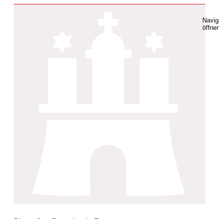
Navig
öffne