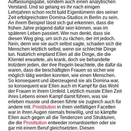
Auffassungsgabe, sondern auch einen analytischen
Verstand. Und so gelang es ihr nach einigen
Lehrjahren schon recht bald Eigentümerin des seiner
Zeit erfolgreichsten Domina-Studios in Berlin zu sein.
An ihrem Beispiel lässt sich gut erkennen, dass die
frühen Jahre prägend dafür sein können, was im
späteren Leben passiert. Wer nun denkt, dass sie
diesen Weg ging, um sich zu rächen, der irrt jedoch.
Nein, denn wie sie auch selbst sagte, schaden sich die
Menschen letztlich selbst, wenn sie schlechte Dinge
tun. Natürlich empfand Ellen all die Dinge, die die
Klientel erwartete, als krank, doch sie behandelte
trotzdem jeden, der ihre Regeln beachtete, die dafür da
waren, dass die beschäftigten Frauen so sicher wie
möglich tätig werden konnten, wie einen Menschen.
So konsequent und überzeugend sie als Domina war,
so konsequent war Ellen auch im Kampf für das Wohl
der Frauen in ihrem Umfeld. Letztlich musste Ellen Zeit
ihres Lebens einen Kampf damit führen, was sie
erleben musste und diesen führte sie zugleich auch für
andere mit.
Prostitution
in ihren vielfältigen Facetten
war in ihren Augen niemals freiwillig, und so kämpfte
Ellen auch gegen all die Tendenzen und Strukturen,
die die
Prostitution
entweder romantisierten oder sie
gar mit einem Beruf gleichsetzten. Diesen