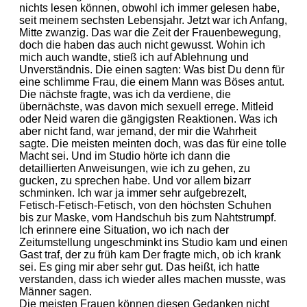
nichts lesen können, obwohl ich immer gelesen habe,
seit meinem sechsten Lebensjahr. Jetzt war ich Anfang,
Mitte zwanzig. Das war die Zeit der Frauenbewegung,
doch die haben das auch nicht gewusst. Wohin ich
mich auch wandte, stieß ich auf Ablehnung und
Unverständnis. Die einen sagten: Was bist Du denn für
eine schlimme Frau, die einem Mann was Böses antut.
Die nächste fragte, was ich da verdiene, die
übernächste, was davon mich sexuell errege. Mitleid
oder Neid waren die gängigsten Reaktionen. Was ich
aber nicht fand, war jemand, der mir die Wahrheit
sagte. Die meisten meinten doch, was das für eine tolle
Macht sei. Und im Studio hörte ich dann die
detaillierten Anweisungen, wie ich zu gehen, zu
gucken, zu sprechen habe. Und vor allem bizarr
schminken. Ich war ja immer sehr aufgebrezelt,
Fetisch-Fetisch-Fetisch, von den höchsten Schuhen
bis zur Maske, vom Handschuh bis zum Nahtstrumpf.
Ich erinnere eine Situation, wo ich nach der
Zeitumstellung ungeschminkt ins Studio kam und einen
Gast traf, der zu früh kam Der fragte mich, ob ich krank
sei. Es ging mir aber sehr gut. Das heißt, ich hatte
verstanden, dass ich wieder alles machen musste, was
Männer sagen.
Die meisten Frauen können diesen Gedanken nicht