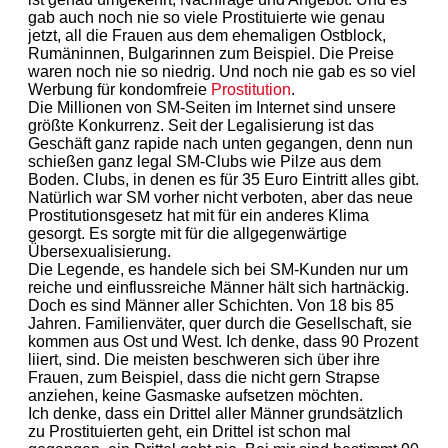
gab auch noch nie so viele Prostituierte wie genau
jetzt, all die Frauen aus dem ehemaligen Ostblock,
Rumäninnen, Bulgarinnen zum Beispiel. Die Preise
waren noch nie so niedrig. Und noch nie gab es so viel
Werbung für kondomfreie
Prostitution
.
Die Millionen von SM-Seiten im Internet sind unsere
größte Konkurrenz. Seit der Legalisierung ist das
Geschäft ganz rapide nach unten gegangen, denn nun
schießen ganz legal SM-Clubs wie Pilze aus dem
Boden. Clubs, in denen es für 35 Euro Eintritt alles gibt.
Natürlich war SM vorher nicht verboten, aber das neue
Prostitutionsgesetz hat mit für ein anderes Klima
gesorgt. Es sorgte mit für die allgegenwärtige
Übersexualisierung.
Die Legende, es handele sich bei SM-Kunden nur um
reiche und einflussreiche Männer hält sich hartnäckig.
Doch es sind Männer aller Schichten. Von 18 bis 85
Jahren. Familienväter, quer durch die Gesellschaft, sie
kommen aus Ost und West. Ich denke, dass 90 Prozent
liiert, sind. Die meisten beschweren sich über ihre
Frauen, zum Beispiel, dass die nicht gern Strapse
anziehen, keine Gasmaske aufsetzen möchten.
Ich denke, dass ein Drittel aller Männer grundsätzlich
zu Prostituierten geht, ein Drittel ist schon mal