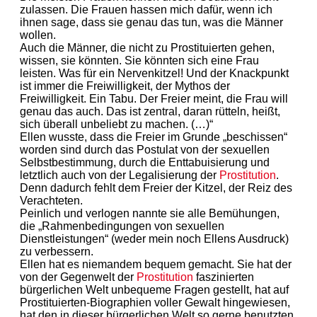
zulassen. Die Frauen hassen mich dafür, wenn ich
ihnen sage, dass sie genau das tun, was die Männer
wollen.
Auch die Männer, die nicht zu Prostituierten gehen,
wissen, sie könnten. Sie könnten sich eine Frau
leisten. Was für ein Nervenkitzel! Und der Knackpunkt
ist immer die Freiwilligkeit, der Mythos der
Freiwilligkeit. Ein Tabu. Der Freier meint, die Frau will
genau das auch. Das ist zentral, daran rütteln, heißt,
sich überall unbeliebt zu machen. (…)“
Ellen wusste, dass die Freier im Grunde „beschissen“
worden sind durch das Postulat von der sexuellen
Selbstbestimmung, durch die Enttabuisierung und
letztlich auch von der Legalisierung der
Prostitution
.
Denn dadurch fehlt dem Freier der Kitzel, der Reiz des
Verachteten.
Peinlich und verlogen nannte sie alle Bemühungen,
die „Rahmenbedingungen von sexuellen
Dienstleistungen“ (weder mein noch Ellens Ausdruck)
zu verbessern.
Ellen hat es niemandem bequem gemacht. Sie hat der
von der Gegenwelt der
Prostitution
faszinierten
bürgerlichen Welt unbequeme Fragen gestellt, hat auf
Prostituierten-Biographien voller Gewalt hingewiesen,
hat den in dieser bürgerlichen Welt so gerne benutzten