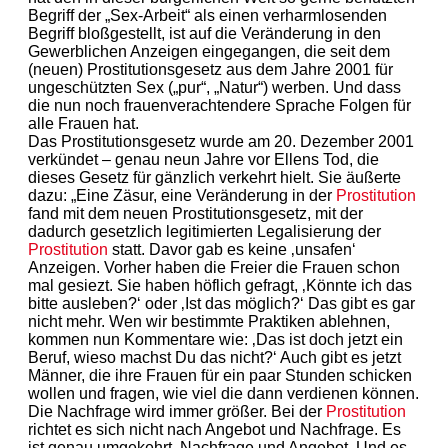
Begriff der „Sex-Arbeit“ als einen verharmlosenden
Begriff bloßgestellt, ist auf die Veränderung in den
Gewerblichen Anzeigen eingegangen, die seit dem
(neuen) Prostitutionsgesetz aus dem Jahre 2001 für
ungeschützten Sex („pur“, „Natur“) werben. Und dass
die nun noch frauenverachtendere Sprache Folgen für
alle Frauen hat.
Das Prostitutionsgesetz wurde am 20. Dezember 2001
verkündet – genau neun Jahre vor Ellens Tod, die
dieses Gesetz für gänzlich verkehrt hielt. Sie äußerte
dazu: „Eine Zäsur, eine Veränderung in der
Prostitution
fand mit dem neuen Prostitutionsgesetz, mit der
dadurch gesetzlich legitimierten Legalisierung der
Prostitution
statt. Davor gab es keine ‚unsafen‘
Anzeigen. Vorher haben die Freier die Frauen schon
mal gesiezt. Sie haben höflich gefragt, ‚Könnte ich das
bitte ausleben?‘ oder ‚Ist das möglich?‘ Das gibt es gar
nicht mehr. Wen wir bestimmte Praktiken ablehnen,
kommen nun Kommentare wie: ‚Das ist doch jetzt ein
Beruf, wieso machst Du das nicht?‘ Auch gibt es jetzt
Männer, die ihre Frauen für ein paar Stunden schicken
wollen und fragen, wie viel die dann verdienen können.
Die Nachfrage wird immer größer. Bei der
Prostitution
richtet es sich nicht nach Angebot und Nachfrage. Es
ist genau umgekehrt, Nachfrage und Angebot. Und es