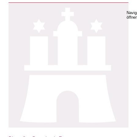
Navig
öffne