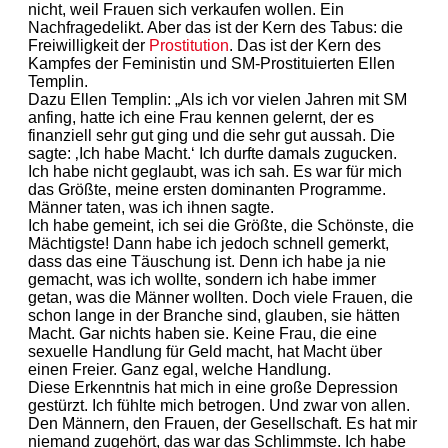
nicht, weil Frauen sich verkaufen wollen. Ein
Nachfragedelikt. Aber das ist der Kern des Tabus: die
Freiwilligkeit der
Prostitution
. Das ist der Kern des
Kampfes der Feministin und SM-Prostituierten Ellen
Templin.
Dazu Ellen Templin: „Als ich vor vielen Jahren mit SM
anfing, hatte ich eine Frau kennen gelernt, der es
finanziell sehr gut ging und die sehr gut aussah. Die
sagte: ‚Ich habe Macht.‘ Ich durfte damals zugucken.
Ich habe nicht geglaubt, was ich sah. Es war für mich
das Größte, meine ersten dominanten Programme.
Männer taten, was ich ihnen sagte.
Ich habe gemeint, ich sei die Größte, die Schönste, die
Mächtigste! Dann habe ich jedoch schnell gemerkt,
dass das eine Täuschung ist. Denn ich habe ja nie
gemacht, was ich wollte, sondern ich habe immer
getan, was die Männer wollten. Doch viele Frauen, die
schon lange in der Branche sind, glauben, sie hätten
Macht. Gar nichts haben sie. Keine Frau, die eine
sexuelle Handlung für Geld macht, hat Macht über
einen Freier. Ganz egal, welche Handlung.
Diese Erkenntnis hat mich in eine große Depression
gestürzt. Ich fühlte mich betrogen. Und zwar von allen.
Den Männern, den Frauen, der Gesellschaft. Es hat mir
niemand zugehört, das war das Schlimmste. Ich habe