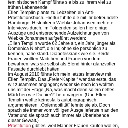
feministischen Kampf führte sie bis zu ihrem viel zu
frühen Lebensende.
Ellen Templin plante zu Lebzeiten ein Anti-
Prostitutionsbuch. Hierfür führte die mit ihr befreundete
Hamburger Historikerin Wiebke Johannsen mehrere
Interviews durch. Im Folgenden sollen hier einige
Auszüge und entsprechende Aufzeichnungen von
Wiebke Johannsen aufgeführt werden:
„Ellen Templin wurde 62 Jahre alt, ein Jahr jünger als
Domenica Niehoff, die ihr, ohne sie persönlich zu
kennen, nahe stand. Diabeteskrank wie sie. Beide
Frauen wollten Mädchen und Frauen vor dem
bewahren, was sie selbst als Elend hinter glanzvoller
Fassade durchlebt hatten.
Im August 2010 führte ich mein letztes Interview mit
Ellen Templin. Das „Freier-Kapitel“ war das erste, das
wir zusammen angingen; weder sie noch ich wollten
uns mit der Frage „Na, was macht denn so ein nettes
Mädchen wie Du hier?“ herumärgern. (Und Ellen
Templin wollte keinesfalls autobiographisch
argumentieren, „Opfernobilität“ lehnte sie ab. Doch
sprach sie immer vom völligen Ausgeliefertsein an den
Vater und sie sprach auch immer als Überlebende
dieser Gewalt.)
Prostitution
gibt es, weil Männer Frauen kaufen wollen,