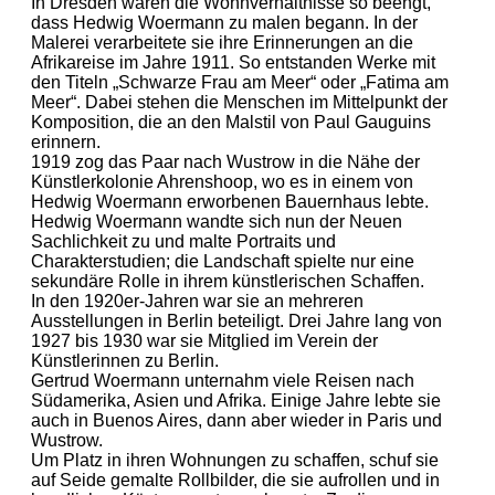
In Dresden waren die Wohnverhältnisse so beengt,
dass Hedwig Woermann zu malen begann. In der
Malerei verarbeitete sie ihre Erinnerungen an die
Afrikareise im Jahre 1911. So entstanden Werke mit
den Titeln „Schwarze Frau am Meer“ oder „Fatima am
Meer“. Dabei stehen die Menschen im Mittelpunkt der
Komposition, die an den Malstil von Paul Gauguins
erinnern.
1919 zog das Paar nach Wustrow in die Nähe der
Künstlerkolonie Ahrenshoop, wo es in einem von
Hedwig Woermann erworbenen Bauernhaus lebte.
Hedwig Woermann wandte sich nun der Neuen
Sachlichkeit zu und malte Portraits und
Charakterstudien; die Landschaft spielte nur eine
sekundäre Rolle in ihrem künstlerischen Schaffen.
In den 1920er-Jahren war sie an mehreren
Ausstellungen in Berlin beteiligt. Drei Jahre lang von
1927 bis 1930 war sie Mitglied im Verein der
Künstlerinnen zu Berlin.
Gertrud Woermann unternahm viele Reisen nach
Südamerika, Asien und Afrika. Einige Jahre lebte sie
auch in Buenos Aires, dann aber wieder in Paris und
Wustrow.
Um Platz in ihren Wohnungen zu schaffen, schuf sie
auf Seide gemalte Rollbilder, die sie aufrollen und in