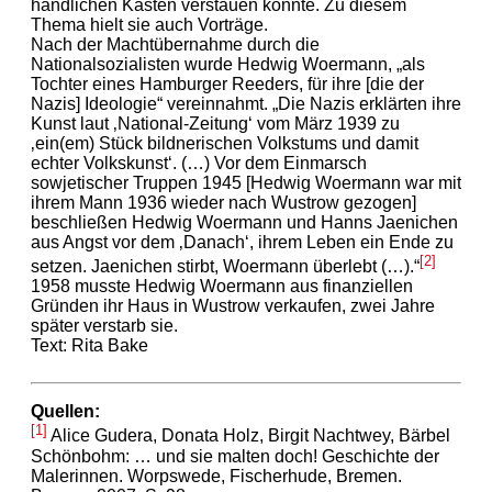
handlichen Kästen verstauen konnte. Zu diesem
Thema hielt sie auch Vorträge.
Nach der Machtübernahme durch die
Nationalsozialisten wurde Hedwig Woermann, „als
Tochter eines Hamburger Reeders, für ihre [die der
Nazis] Ideologie“ vereinnahmt. „Die Nazis erklärten ihre
Kunst laut ‚National-Zeitung‘ vom März 1939 zu
‚ein(em) Stück bildnerischen Volkstums und damit
echter Volkskunst‘. (…) Vor dem Einmarsch
sowjetischer Truppen 1945 [Hedwig Woermann war mit
ihrem Mann 1936 wieder nach Wustrow gezogen]
beschließen Hedwig Woermann und Hanns Jaenichen
aus Angst vor dem ‚Danach‘, ihrem Leben ein Ende zu
[2]
setzen. Jaenichen stirbt, Woermann überlebt (…).“
1958 musste Hedwig Woermann aus finanziellen
Gründen ihr Haus in Wustrow verkaufen, zwei Jahre
später verstarb sie.
Text: Rita Bake
Quellen:
[1]
Alice Gudera, Donata Holz, Birgit Nachtwey, Bärbel
Schönbohm: … und sie malten doch! Geschichte der
Malerinnen. Worpswede, Fischerhude, Bremen.