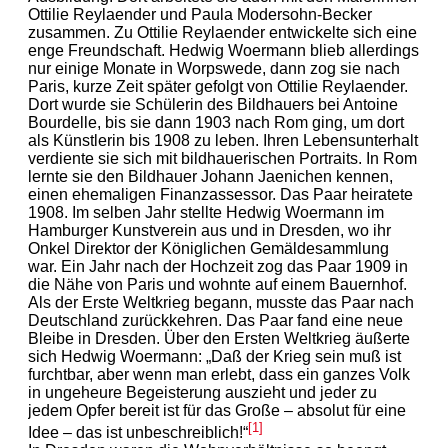
Ottilie Reylaender und Paula Modersohn-Becker
zusammen. Zu Ottilie Reylaender entwickelte sich eine
enge Freundschaft. Hedwig Woermann blieb allerdings
nur einige Monate in Worpswede, dann zog sie nach
Paris, kurze Zeit später gefolgt von Ottilie Reylaender.
Dort wurde sie Schülerin des Bildhauers bei Antoine
Bourdelle, bis sie dann 1903 nach Rom ging, um dort
als Künstlerin bis 1908 zu leben. Ihren Lebensunterhalt
verdiente sie sich mit bildhauerischen Portraits. In Rom
lernte sie den Bildhauer Johann Jaenichen kennen,
einen ehemaligen Finanzassessor. Das Paar heiratete
1908. Im selben Jahr stellte Hedwig Woermann im
Hamburger Kunstverein aus und in Dresden, wo ihr
Onkel Direktor der Königlichen Gemäldesammlung
war. Ein Jahr nach der Hochzeit zog das Paar 1909 in
die Nähe von Paris und wohnte auf einem Bauernhof.
Als der Erste Weltkrieg begann, musste das Paar nach
Deutschland zurückkehren. Das Paar fand eine neue
Bleibe in Dresden. Über den Ersten Weltkrieg äußerte
sich Hedwig Woermann: „Daß der Krieg sein muß ist
furchtbar, aber wenn man erlebt, dass ein ganzes Volk
in ungeheure Begeisterung auszieht und jeder zu
jedem Opfer bereit ist für das Große – absolut für eine
[1]
Idee – das ist unbeschreiblich!“