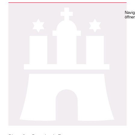
Navig
öffne