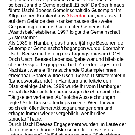
selben Jahr die Gemeinschaft „Eilbek“ Darüber hinaus
führte Uschi Beeses Gemeinschaft die Guttempler im
Allgemeinen Krankenhaus
Alsterdorf
ein, woraus sich
auf dem Gelände des Krankenhauses die zweite
Gesprächsgruppe der Guttempler-Gemeinschaft
„Wandsbek“ etablierte. 1997 folgte die Gemeinschaft
„Alstersterne“.
Als 1989 in Hamburg das hundertjährige Bestehen der
Guttempler-Gemeinschaft begangen wurde, übernahm
Uschi Beese die Leitung des Tagungsbüros im CCH.
Doch Uschi Beeses Lebensaufgabe war und blieb die
offene Gesprächsgruppenarbeit. Zu jeder Tages- und
Nachtzeit war sie für ratsuchende GuttemplerInnen
erreichbar. Später wurde Uschi Beese Distrikttemplerin
(Landesvorsitzende) in Hamburg und leitete den
Distrikt einige Jahre. 1999 wurde ihr vom Hamburger
Senat die Medaille für herausragende ehrenamtliche
Tätigkeiten verliehen. Auf solche Auszeichnungen
legte Uschi Beese allerdings nie viel Wert. Ihr war
solch ein öffentlicher Akt sogar unangenehm und
erfragte immer wieder vergeblich, wer ihr dies
„angetan“ habe.
Durch Uschi Beeses Engagement wurden im Laufe der
Jahre mehrere hundert Menschen für ihr weiteres