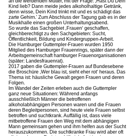
an die werdenden Mütter, mit der Frage: ‚Hast Du Dein
Kind lieb? Dann meide jedes alkoholhaltige Getränk,
denn wisse, Dein Kind trinkt mit und es schädigt das
zarte Gehirn.' Zum Abschluss der Tagung gab es in der
Musikhalle einen großen Unterhaltungsabend.
So wurde das Sachgebiet ‚Frauen‘ geschaffen,
gleichberechtigt zu den Sachgebieten: Sucht,
Öffentlichkeit, Bildung und Kindergruppen-Arbeit.
Die Hamburger Guttempler-Frauen wurden 1950
Mitglied des Hamburger Frauenrings, später dann der
Arbeitsgemeinschaft hamburger Frauenorganisationen
(später: Landesfrauenrat).
2017 gaben die Guttempler-Frauen auf Bundesebene
die Broschüre ‚Wer blau ist, sieht eher rot‘ heraus. Das
Thema ist: häusliche Gewalt gegen Frauen und deren
Folgen.
Im Wandel der Zeiten erleben auch die Guttempler
ganz neue Situationen: Während anfangs
ausschließlich Männer die betroffenen
alkoholabhängigen Personen waren und die Frauen
deren Begleitpersonen, sind heute viele Frauen selbst
betroffen und suchtkrank. Auffällig ist, dass viele
mitbetroffene Frauen den Weg mit dem abhängigen
Mann gemeinsam gehen und ihm helfen aus der Sucht
herauszukommen. Die suchtkranke Frau wird aber oft