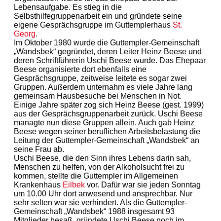
Lebensaufgabe. Es stieg in die
Selbsthilfegruppenarbeit ein und gründete seine
eigene Gesprächsgruppe im Guttemplerhaus
St.
Georg
.
Im Oktober 1980 wurde die Guttempler-Gemeinschaft
„Wandsbek“ gegründet, deren Leiter Heinz Beese und
deren Schriftführerin Uschi Beese wurde. Das Ehepaar
Beese organisierte dort ebenfalls eine
Gesprächsgruppe, zeitweise leitete es sogar zwei
Gruppen. Außerdem unternahm es viele Jahre lang
gemeinsam Hausbesuche bei Menschen in Not.
Einige Jahre später zog sich Heinz Beese (gest. 1999)
aus der Gesprächsgruppenarbeit zurück. Uschi Beese
managte nun diese Gruppen allein. Auch gab Heinz
Beese wegen seiner beruflichen Arbeitsbelastung die
Leitung der Guttempler-Gemeinschaft „Wandsbek“ an
seine Frau ab.
Uschi Beese, die den Sinn ihres Lebens darin sah,
Menschen zu helfen, von der Alkoholsucht frei zu
kommen, stellte die Guttempler im Allgemeinen
Krankenhaus
Eilbek
vor. Dafür war sie jeden Sonntag
um 10.00 Uhr dort anwesend und ansprechbar. Nur
sehr selten war sie verhindert. Als die Guttempler-
Gemeinschaft „Wandsbek“ 1988 insgesamt 93
Mitglieder besaß, gründete Uschi Beese noch im