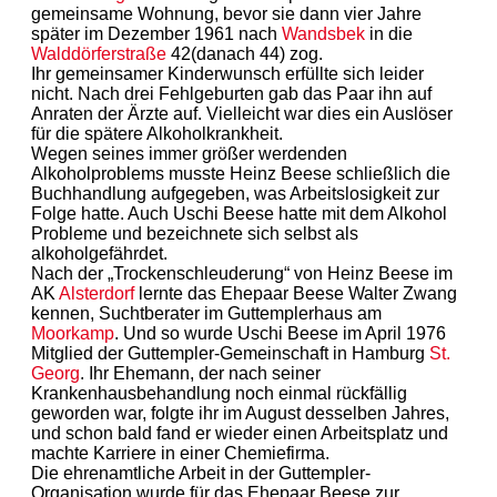
gemeinsame Wohnung, bevor sie dann vier Jahre
später im Dezember 1961 nach
Wandsbek
in die
Walddörferstraße
42(danach 44) zog.
Ihr gemeinsamer Kinderwunsch erfüllte sich leider
nicht. Nach drei Fehlgeburten gab das Paar ihn auf
Anraten der Ärzte auf. Vielleicht war dies ein Auslöser
für die spätere Alkoholkrankheit.
Wegen seines immer größer werdenden
Alkoholproblems musste Heinz Beese schließlich die
Buchhandlung aufgegeben, was Arbeitslosigkeit zur
Folge hatte. Auch Uschi Beese hatte mit dem Alkohol
Probleme und bezeichnete sich selbst als
alkoholgefährdet.
Nach der „Trockenschleuderung“ von Heinz Beese im
AK
Alsterdorf
lernte das Ehepaar Beese Walter Zwang
kennen, Suchtberater im Guttemplerhaus am
Moorkamp
. Und so wurde Uschi Beese im April 1976
Mitglied der Guttempler-Gemeinschaft in Hamburg
St.
Georg
. Ihr Ehemann, der nach seiner
Krankenhausbehandlung noch einmal rückfällig
geworden war, folgte ihr im August desselben Jahres,
und schon bald fand er wieder einen Arbeitsplatz und
machte Karriere in einer Chemiefirma.
Die ehrenamtliche Arbeit in der Guttempler-
Organisation wurde für das Ehepaar Beese zur