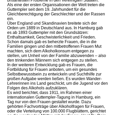
brisantesten Probleme in den Vereinigten Staaten.
Als eine der ersten Organisationen der Welt treten die
Guttempler seit dem 19. Jahrhundert für die
Gleichberechtigung der Geschlechter und der Rassen
ein.
Über England und Skandinavien breitete sich der
Orden um 1889 in Deutschland aus. In Hamburg gab
es ab 1893 Guttempler mit den Grundsätzen:
Enthaltsamkeit, Geschwisterlichkeit und Frieden.
Schon damals gab es beherzte Frauen, die in die
Familien gingen und den mitbetroffenen Frauen Mut
machten, sich dem Alkoholkonsum entgegen zu
stellen, um Unheil von der Familie abzuwenden – also
den trinkenden Männern sich entgegen zu stellen.
In der weiteren Entwicklung gab es Frauen, die
Fortbildung für Frauen anboten, um ein gesundes
Selbstbewusstsein zu entwickeln und Suchthilfe zur
großen Aufgabe werden ließen. Es wurden Wander-
Lehrerinnen ins Land geschickt, um die Jugend vor den
Folgen des Alkohols aufzuklären.
Es wird berichtet, dass 1911, im Rahmen einer
internationalen Guttempler-Tagung in Hamburg, ein
Tag nur von den Frauen gestaltet wurde. Dazu
gehörten Fachvorträge über Alkoholfragen für Frauen,
oder die Verteilung von 100.000 Flugblättern, gerichtet