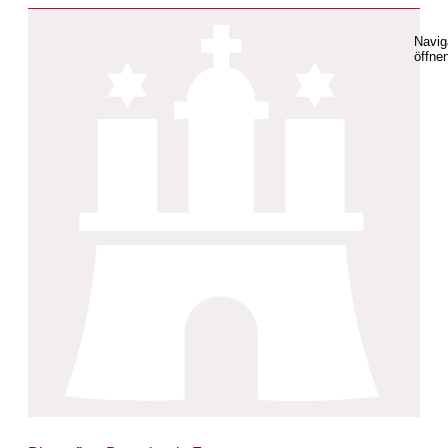
Navig
öffne