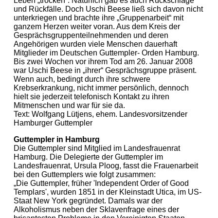
Leben „trocken“. Natürlich gab es auch Rückschläge
und Rückfälle. Doch Uschi Beese ließ sich davon nicht
unterkriegen und brachte ihre „Gruppenarbeit“ mit
ganzem Herzen weiter voran. Aus dem Kreis der
Gesprächsgruppenteilnehmenden und deren
Angehörigen wurden viele Menschen dauerhaft
Mitglieder im Deutschen Guttempler- Orden Hamburg.
Bis zwei Wochen vor ihrem Tod am 26. Januar 2008
war Uschi Beese in „ihrer“ Gesprächsgruppe präsent.
Wenn auch, bedingt durch ihre schwere
Krebserkrankung, nicht immer persönlich, dennoch
hielt sie jederzeit telefonisch Kontakt zu ihren
Mitmenschen und war für sie da.
Text: Wolfgang Lütjens, ehem. Landesvorsitzender
Hamburger Guttempler
Guttempler in Hamburg
Die Guttempler sind Mitglied im Landesfrauenrat
Hamburg. Die Delegierte der Guttempler im
Landesfrauenrat, Ursula Ploog, fasst die Frauenarbeit
bei den Guttemplers wie folgt zusammen:
„Die Guttempler, früher 'Independent Order of Good
Templars', wurden 1851 in der Kleinstadt Utica, im US-
Staat New York gegründet. Damals war der
Alkoholismus neben der Sklavenfrage eines der