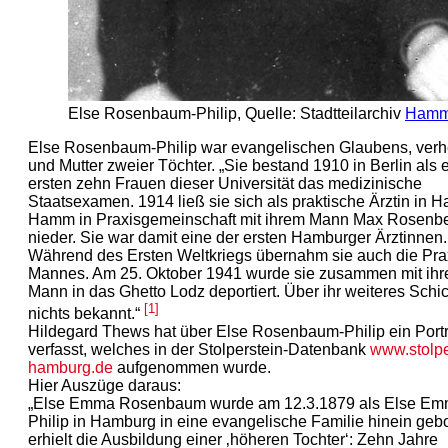
Else Rosenbaum-Philip, Quelle: Stadtteilarchiv
Ham
Else Rosenbaum-Philip war evangelischen Glaubens, verhe
und Mutter zweier Töchter. „Sie bestand 1910 in Berlin als 
ersten zehn Frauen dieser Universität das medizinische
Staatsexamen. 1914 ließ sie sich als praktische Ärztin in 
Hamm in Praxisgemeinschaft mit ihrem Mann Max Rosen
nieder. Sie war damit eine der ersten Hamburger Ärztinnen.
Während des Ersten Weltkriegs übernahm sie auch die Prax
Mannes. Am 25. Oktober 1941 wurde sie zusammen mit ih
Mann in das Ghetto Lodz deportiert. Über ihr weiteres Schic
[1]
nichts bekannt.“
Hildegard Thews hat über Else Rosenbaum-Philip ein Portr
verfasst, welches in der Stolperstein-Datenbank
www.stolpe
hamburg.de
aufgenommen wurde.
Hier Auszüge daraus:
„Else Emma Rosenbaum wurde am 12.3.1879 als Else E
Philip in Hamburg in eine evangelische Familie hinein geb
erhielt die Ausbildung einer ‚höheren Tochter‘: Zehn Jahre