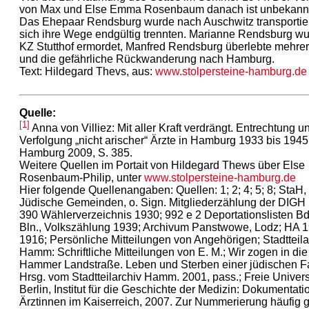
von Max und Else Emma Rosenbaum danach ist unbekannt
Das Ehepaar Rendsburg wurde nach Auschwitz transportier
sich ihre Wege endgültig trennten. Marianne Rendsburg wu
KZ Stutthof ermordet, Manfred Rendsburg überlebte mehre
und die gefährliche Rückwanderung nach Hamburg.
Text: Hildegard Thevs, aus:
www.stolpersteine-hamburg.de
Quelle:
[1]
Anna von Villiez: Mit aller Kraft verdrängt. Entrechtung u
Verfolgung „nicht arischer“ Ärzte in Hamburg 1933 bis 1945
Hamburg 2009, S. 385.
Weitere Quellen im Portait von Hildegard Thews über Else
Rosenbaum-Philip, unter
www.stolpersteine-hamburg.de
Hier folgende Quellenangaben: Quellen: 1; 2; 4; 5; 8; StaH,
Jüdische Gemeinden, o. Sign. Mitgliederzählung der DIGH
390 Wählerverzeichnis 1930; 992 e 2 Deportationslisten Bd
Bln., Volkszählung 1939; Archivum Panstwowe, Lodz; HA 
1916; Persönliche Mitteilungen von Angehörigen; Stadtteila
Hamm: Schriftliche Mitteilungen von E. M.; Wir zogen in die
Hammer Landstraße. Leben und Sterben einer jüdischen Fa
Hrsg. vom Stadtteilarchiv Hamm. 2001, pass.; Freie Univers
Berlin, Institut für die Geschichte der Medizin: Dokumentati
Ärztinnen im Kaiserreich, 2007. Zur Nummerierung häufig g