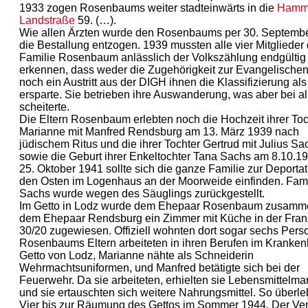
1933 zogen Rosenbaums weiter stadteinwärts in die
Hamm
Landstraße
59. (…).
Wie allen Ärzten wurde den Rosenbaums per 30. Septemb
die Bestallung entzogen. 1939 mussten alle vier Mitglieder 
Familie Rosenbaum anlässlich der Volkszählung endgültig
erkennen, dass weder die Zugehörigkeit zur Evangelischen
noch ein Austritt aus der DIGH ihnen die Klassifizierung al
ersparte. Sie betrieben ihre Auswanderung, was aber bei al
scheiterte.
Die Eltern Rosenbaum erlebten noch die Hochzeit ihrer Toc
Marianne mit Manfred Rendsburg am 13. März 1939 nach
jüdischem Ritus und die ihrer Tochter Gertrud mit Julius S
sowie die Geburt ihrer Enkeltochter Tana Sachs am 8.10.1
25. Oktober 1941 sollte sich die ganze Familie zur Deportat
den Osten im Logenhaus an der Moorweide einfinden. Fami
Sachs wurde wegen des Säuglings zurückgestellt.
Im Getto in Lodz wurde dem Ehepaar Rosenbaum zusamm
dem Ehepaar Rendsburg ein Zimmer mit Küche in der Fran
30/20 zugewiesen. Offiziell wohnten dort sogar sechs Pers
Rosenbaums Eltern arbeiteten in ihren Berufen im Kranke
Getto von Lodz, Marianne nähte als Schneiderin
Wehrmachtsuniformen, und Manfred betätigte sich bei der
Feuerwehr. Da sie arbeiteten, erhielten sie Lebensmittelma
und sie ertauschten sich weitere Nahrungsmittel. So überle
Vier bis zur Räumung des Gettos im Sommer 1944. Der Ver