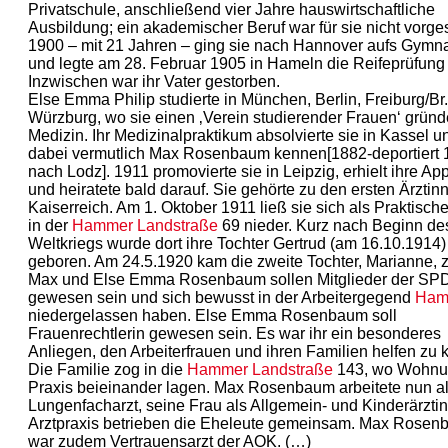
Privatschule, anschließend vier Jahre hauswirtschaftliche
Ausbildung; ein akademischer Beruf war für sie nicht vorg
1900 – mit 21 Jahren – ging sie nach Hannover aufs Gymn
und legte am 28. Februar 1905 in Hameln die Reifeprüfung
Inzwischen war ihr Vater gestorben.
Else Emma Philip studierte in München, Berlin, Freiburg/Br
Würzburg, wo sie einen ‚Verein studierender Frauen‘ gründ
Medizin. Ihr Medizinalpraktikum absolvierte sie in Kassel un
dabei vermutlich Max Rosenbaum kennen[1882-deportiert 
nach Lodz]. 1911 promovierte sie in Leipzig, erhielt ihre Ap
und heiratete bald darauf. Sie gehörte zu den ersten Ärztin
Kaiserreich. Am 1. Oktober 1911 ließ sie sich als Praktische
in der
Hammer Landstraße
69 nieder. Kurz nach Beginn de
Weltkriegs wurde dort ihre Tochter Gertrud (am 16.10.1914)
geboren. Am 24.5.1920 kam die zweite Tochter, Marianne, z
Max und Else Emma Rosenbaum sollen Mitglieder der SP
gewesen sein und sich bewusst in der Arbeitergegend
Ha
niedergelassen haben. Else Emma Rosenbaum soll
Frauenrechtlerin gewesen sein. Es war ihr ein besonderes
Anliegen, den Arbeiterfrauen und ihren Familien helfen zu 
Die Familie zog in die
Hammer Landstraße
143, wo Wohnu
Praxis beieinander lagen. Max Rosenbaum arbeitete nun a
Lungenfacharzt, seine Frau als Allgemein- und Kinderärztin
Arztpraxis betrieben die Eheleute gemeinsam. Max Rose
war zudem Vertrauensarzt der AOK. (…)