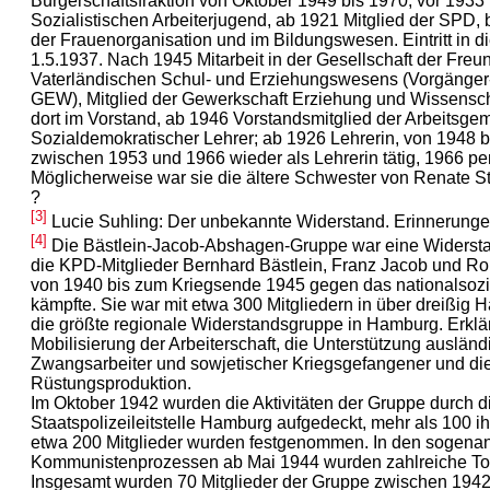
Bürgerschaftsfraktion von Oktober 1949 bis 1970; vor 1933 
Sozialistischen Arbeiterjugend, ab 1921 Mitglied der SPD, b
der Frauenorganisation und im Bildungswesen. Eintritt in
1.5.1937. Nach 1945 Mitarbeit in der Gesellschaft der Freu
Vaterländischen Schul- und Erziehungswesens (Vorgänger-
GEW), Mitglied der Gewerkschaft Erziehung und Wissensc
dort im Vorstand, ab 1946 Vorstandsmitglied der Arbeitsge
Sozialdemokratischer Lehrer; ab 1926 Lehrerin, von 1948 bi
zwischen 1953 und 1966 wieder als Lehrerin tätig, 1966 pen
Möglicherweise war sie die ältere Schwester von Renate S
?
[3]
Lucie Suhling: Der unbekannte Widerstand. Erinnerunge
[4]
Die Bästlein-Jacob-Abshagen-Gruppe war eine Widerst
die KPD-Mitglieder Bernhard Bästlein, Franz Jacob und Ro
von 1940 bis zum Kriegsende 1945 gegen das nationalsozi
kämpfte. Sie war mit etwa 300 Mitgliedern in über dreißig
die größte regionale Widerstandsgruppe in Hamburg. Erklär
Mobilisierung der Arbeiterschaft, die Unterstützung ausländ
Zwangsarbeiter und sowjetischer Kriegsgefangener und di
Rüstungsproduktion.
Im Oktober 1942 wurden die Aktivitäten der Gruppe durch d
Staatspolizeileitstelle Hamburg aufgedeckt, mehr als 100 ihr
etwa 200 Mitglieder wurden festgenommen. In den sogen
Kommunistenprozessen ab Mai 1944 wurden zahlreiche Tod
Insgesamt wurden 70 Mitglieder der Gruppe zwischen 194