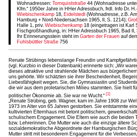
Wohnadressen:
Tornquiststraße
44 (Wohnadresse unter 
Kfm.“ 1950er Jahre in HHer Adressbuch, frdl. Info Dr. H.-
Wiebischenkamp
18,
Eidelstedt
(Wohnadresse, z.B. Amt
Hamburg + Nord-Niedersachsen 1965, II, S. 1214);
Gro
Halle 1, priv.
Wiebischenkamp
18 (eingetragen ist Karl 
Fischgroßhandlung, in: HHer Adressbuch 1965, Bad II, 
Ihr Erinnerungsstein steht im
Garten der Frauen
auf dem
Fuhlsbüttler Straße
756
Renate Strübings lebenslange Freundin und Kampfgefährti
(vgl. Kurzbio in dieser Datenbank) erinnerte sich: „Wir ware
dieses attraktive und strahlende Mädchen aus bürgerliche
uns gehörte. Wir schätzten sie ihrer Bescheidenheit, Begei
Liebesfähigkeit wegen. Sie, die Gymnasiastin und Studentin
die wir aus dem proletarischen Milieu stammten. Sie hielt fü
[1]
politischer Ökonomie ab. Sie war ne Wucht.“
„Renate Strübing, geb. Wagner, kam im Jahre 1908 zur Welt
1973 im Alter von 65 Jahren gestorben. Sie entstammte ei
kultivierten Elternhaus mit betont politischem, gewerkschaf
schulischem Engagement. Die Eltern wie auch die beiden 
bzw. Lehrerinnen. Die Mutter wie auch die einzige ältere S
sozialdemokratische Abgeordnete der Hamburgischen Bürg
Mutter stritt mit besonderem Engagement für die Verbesse