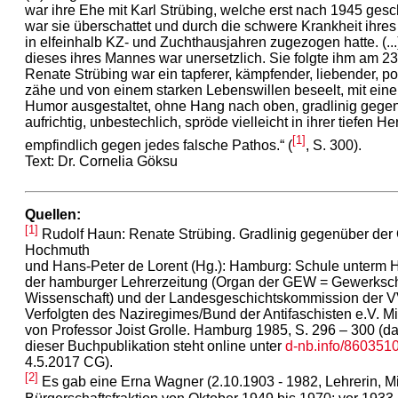
war ihre Ehe mit Karl Strübing, welche erst nach 1945 ges
war sie überschattet und durch die schwere Krankheit ihres
in elfeinhalb KZ- und Zuchthausjahren zugezogen hatte. (...
dieses ihres Mannes war unersetzlich. Sie folgte ihm am 
Renate Strübing war ein tapferer, kämpfender, liebender, po
zähe und von einem starken Lebenswillen beseelt, mit ein
Humor ausgestaltet, ohne Hang nach oben, gradlinig gegen
aufrichtig, unbestechlich, spröde vielleicht in ihrer tiefen He
[1]
empfindlich gegen jedes falsche Pathos.“ (
, S. 300).
Text: Dr. Cornelia Göksu
Quellen:
[1]
Rudolf Haun: Renate Strübing. Gradlinig gegenüber der O
Hochmuth
und Hans-Peter de Lorent (Hg.): Hamburg: Schule unterm 
der hamburger Lehrerzeitung (Organ der GEW = Gewerksch
Wissenschaft) und der Landesgeschichtskommission der V
Verfolgten des Naziregimes/Bund der Antifaschisten e.V. Mi
von Professor Joist Grolle. Hamburg 1985, S. 296 – 300 (da
dieser Buchpublikation steht online unter
d-nb.info/860351
4.5.2017 CG).
[2]
Es gab eine Erna Wagner (2.10.1903 - 1982, Lehrerin, M