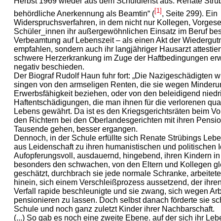
Herbst 1969 wieder aus dem Schuldienst aus. Renate Strü
[1]
behördliche Anerkennung als Beamtin“ (
, Seite 299). Ein
Widerspruchsverfahren, in dem nicht nur Kollegen, Vorgeset
Schüler_innen ihr außergewöhnlichen Einsatz im Beruf bes
Verbeamtung auf Lebenszeit – als einen Akt der Wiedergut
empfahlen, sondern auch ihr langjähriger Hausarzt attestiert
schwere Herzerkrankung im Zuge der Haftbedingungen er
negativ beschieden.
Der Biograf Rudolf Haun fuhr fort: „Die Nazigeschädigten w
singen von den armseligen Renten, die sie wegen Minderu
Erwerbsfähigkeit beziehen, oder von den beleidigend niedr
Haftentschädigungen, die man ihnen für die verlorenen qual
Lebens gewährt. Da ist es den Kriegsgerichtsräten beim Vo
den Richtern bei den Oberlandesgerichten mit ihren Pension
Tausende gehen, besser ergangen.
Dennoch, in der Schule erfüllte sich Renate Strübings Leb
aus Leidenschaft zu ihren humanistischen und politischen 
Aufopferungsvoll, ausdauernd, hingebend, ihren Kindern i
besonders den schwachen, von den Eltern und Kollegen g
geschätzt, durchbrach sie jede normale Schranke, arbeitete
hinein, sich einem Verschleißprozess aussetzend, der ihre
Verfall rapide beschleunigte und sie zwang, sich wegen Arb
pensionieren zu lassen. Doch selbst danach förderte sie s
Schule und noch ganz zuletzt Kinder ihrer Nachbarschaft.
(...) So gab es noch eine zweite Ebene. auf der sich ihr Lebe