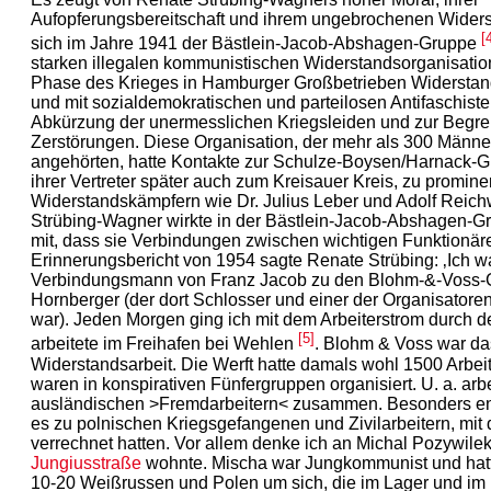
Aufopferungsbereitschaft und ihrem ungebrochenen Widerst
[
sich im Jahre 1941 der Bästlein-Jacob-Abshagen-Gruppe
starken illegalen kommunistischen Widerstandsorganisation,
Phase des Krieges in Hamburger Großbetrieben Widerstan
und mit sozialdemokratischen und parteilosen Antifaschiste
Abkürzung der unermesslichen Kriegsleiden und zur Begr
Zerstörungen. Diese Organisation, der mehr als 300 Männ
angehörten, hatte Kontakte zur Schulze-Boysen/Harnack-G
ihrer Vertreter später auch zum Kreisauer Kreis, zu promin
Widerstandskämpfern wie Dr. Julius Leber und Adolf Reich
Strübing-Wagner wirkte in der Bästlein-Jacob-Abshagen-G
mit, dass sie Verbindungen zwischen wichtigen Funktionären
Erinnerungsbericht von 1954 sagte Renate Strübing: ‚Ich w
Verbindungsmann von Franz Jacob zu den Blohm-&-Voss-
Hornberger (der dort Schlosser und einer der Organisatoren 
war). Jeden Morgen ging ich mit dem Arbeiterstrom durch de
[5]
arbeitete im Freihafen bei Wehlen
. Blohm & Voss war da
Widerstandsarbeit. Die Werft hatte damals wohl 1500 Arbei
waren in konspirativen Fünfergruppen organisiert. U. a. arbe
ausländischen >Fremdarbeitern< zusammen. Besonders e
es zu polnischen Kriegsgefangenen und Zivilarbeitern, mit
verrechnet hatten. Vor allem denke ich an Michal Pozywilek
Jungiusstraße
wohnte. Mischa war Jungkommunist und hat
10-20 Weißrussen und Polen um sich, die im Lager und im B