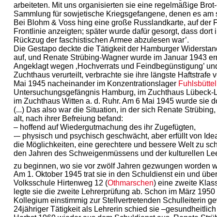
arbeiteten. Mit uns organisierten sie eine regelmäßige Brot
Sammlung für sowjetische Kriegsgefangene, denen es am s
Bei Blohm & Voss hing eine große Russlandkarte, auf der 
Frontlinie anzeigten; später wurde dafür gesorgt, dass dort 
Rückzug der faschistischen Armee abzulesen war’.
Die Gestapo deckte die Tätigkeit der Hamburger Widerstan
auf, und Renate Strübing-Wagner wurde im Januar 1943 ern
Angeklagt wegen ‚Hochverrats und Feindbegünstigung’ und
Zuchthaus verurteilt, verbrachte sie ihre längste Haftstrafe
Mai 1945 nacheinander im Konzentrationslager
Fuhlsbüttel
Untersuchungsgefängnis Hamburg, im Zuchthaus Lübeck-La
im Zuchthaus Witten a. d. Ruhr. Am 6 Mai 1945 wurde sie dor
(...) Das also war die Situation, in der sich Renate Strübin
alt, nach ihrer Befreiung befand:
– hoffend auf Wiedergutmachung des ihr Zugefügten,
-– physisch und psychisch geschwächt, aber erfüllt von Ide
die Möglichkeiten, eine gerechtere und bessere Welt zu sc
den Jahren des Schweigenmüssens und der kulturellen Leer
zu beginnen, wo sie vor zwölf Jahren gezwungen worden 
Am 1. Oktober 1945 trat sie in den Schuldienst ein und übe
Volksschule Hirtenweg 12 (
Othmarschen
) eine zweite Klas
legte sie die zweite Lehrerprüfung ab. Schon im März 1950
Kollegium einstimmig zur Stellvertretenden Schulleiterin g
24jähriger Tätigkeit als Lehrerin schied sie –gesundheitlich 