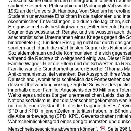
Wirtschaftskrise bildeten den Hintergrund in diesem Lebens
studierte sie neben Philosophie und Pädagogik Volkswirtsc
1932 an der Universität Hamburg. Vom Studium her eröffne
Studentin unerwartete Einsichten in die nationalen und inte
ökonomischen Entwicklungen, die durch die täglichen, sic
Ereignisse mehr als bestätigt wurden. ‚Hitler bedeutet Krie
Gegner, das wusste auch Renate, und sie wussten auch, da
anachronistische Unternehmen eines Krieges gegen die S
hinarbeitete (...). Ein tiefer Riss ging nicht nur durch das g
sondern auch durch die mächtigsten Gegner des Nationalso
Sozialdemokraten und die Kommunisten, die sich gegensei
während die Rechte sich weitgehend einig war. Dieser Riss
Familie Wagner. Hier die Eltern und die Schwester, da Rena
Familie war ‚die Grundtorheit unserer Epoche’ (Thomas Ma
Antikommunismus, tief verankert. Der Ausspruch ihres Vaters
Deutschland’, womit er ja schließlich das Fortbestehen de
dessen Überwindung vorzog, zeigt die Schwere des politisc
innerhalb dieser Familie. Angesichts der 50 Millionen Tote
Weltkrieges und des übrigen unermesslichen Leids, das d
Nationalsozialismus über die Menschheit gekommen war, is
nur noch jenen verständlich, die die Tragödie dieses Zerw
SPD und KPD in jenen Zeilen miterlitten haben. Im Bündnis
die Arbeiterbewegung (SPD, KPD, Gewerkschaften) mit e
Wahrscheinlichkeitsgrad eines der grausamsten und dunke
[1]
Menschheitsgeschichte abwehren können“. (
, Seite 296 f.