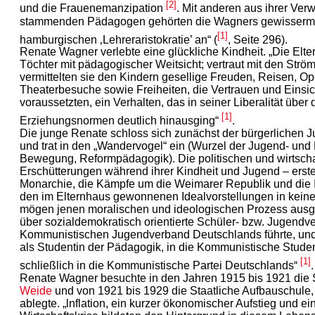
[2]
und die Frauenemanzipation
. Mit anderen aus ihrer Ver
stammenden Pädagogen gehörten die Wagners gewisserm
[1]
hamburgischen ‚Lehreraristokratie’ an“ (
, Seite 296).
Renate Wagner verlebte eine glückliche Kindheit. „Die Elte
Töchter mit pädagogischer Weitsicht; vertraut mit den Strö
vermittelten sie den Kindern gesellige Freuden, Reisen, O
Theaterbesuche sowie Freiheiten, die Vertrauen und Einsich
voraussetzten, ein Verhalten, das in seiner Liberalität über
[1]
Erziehungsnormen deutlich hinausging“
.
Die junge Renate schloss sich zunächst der bürgerliche
und trat in den „Wandervogel“ ein (Wurzel der Jugend- und
Bewegung, Reformpädagogik). Die politischen und wirtscha
Erschütterungen während ihrer Kindheit und Jugend – erster
Monarchie, die Kämpfe um die Weimarer Republik und die In
den im Elternhaus gewonnenen Idealvorstellungen in kein
mögen jenen moralischen und ideologischen Prozess ausge
über sozialdemokratisch orientierte Schüler- bzw. Jugendv
Kommunistischen Jugendverband Deutschlands führte, und 
als Studentin der Pädagogik, in die Kommunistische Studen
[1]
schließlich in die Kommunistische Partei Deutschlands“
.
Renate Wagner besuchte in den Jahren 1915 bis 1921 die
Weide
und von 1921 bis 1929 die Staatliche Aufbauschule, 
ablegte. „lnflation, ein kurzer ökonomischer Aufstieg und ei