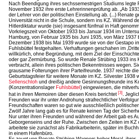
Nach Beendigung ihres sechssemestrigen Studiums legte
November 1932 ihre erste Lehrerinnenprüfung ab. „Ab 1933
der Lehrer von der politischen Einstellung ab. (...) Renate 
Universität nicht in die Schule, sondern ins KZ. Während de
Hitlerdiktatur wurde (sie) insgesamt fünfmal in Haft genomm
Vorkriegszeit von Oktober 1933 bis Januar 1934 im Unter
Hamburg, von Februar 1935 bis Juni 1935, von März 1937 
Dezember 1938 bis Mai 1939 wurde sie von der Gestapo im
Fuhlsbüttel festgehalten. Verhaftungen geschahen im ‚Dritte
willkürlich, ohne Begründung, mit dem Ziel der Einschüch
oder gar Zermürbung. So wurde Renale Strübing 1933 ins K
verbracht, allein ihres politischen Bekenntnisses wegen. Sie
grausame Folterungen ihrer Parteifreunde. 1937 reichte di
Geburtstagsfeier für weitere Monate im KZ. Silvester 1938 
Sellenschloh
und dreißig andere Gesinnungsfreunde ins 
(Konzentrationslager
Fuhlsbüttel
) eingewiesen, die mitverh
[3]
hat in ihren Memoiren über diesen Kreis berichtet
. Jegli
Freunden war ihr unter Androhung strafrechtlicher Verfolgu
Freundschaften waren so gut wie ausschließlich politische
Zwölf Jahre lang gab es für Renate keinen Tag der Sicherhei
Nur unter ihren Freunden und während der Arbeit gab es A
Geborgenseins und der Ruhe. Zwischen den Zeiten im KZ 
arbeitete sie zunächst als Fabrikarbeiterin, später im Buch
in einem Hafenbüro.
Es zeugt von Renate Strübing-Wagners hoher Moral, ihrer