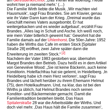
am
Gertrudenkirchhof
. ‚Das Viertel war lebendig. Heute
wohnt hier ja niemand mehr.‘ (…)
Die Familie Wirth liebte die Musik. ‚Wir machten viel
Hausmusik‘, sagt Frau Brandes. Sie am Klavier, genau
wie ihr Vater Dann kam der Krieg. ‚Dreimal wurde das
Geschäft meines Vaters ausgebombt. Er hat
weitergebacken und es wieder aufgebaut‘, erzählt Frau
Brandes. ‚Alles lag in Schutt und Asche. Ich weiß noch,
wie mein Vater bitterlich geweint hat.‘ Gewohnt hat die
Familie damals auf der
Uhlenhorst
. Die 50er-Jahre: 1952
haben die Wirths das Cafe im ersten Stock [Spitaler
Straße 28] eröffnet, zwei Jahre später dann die
[2]
Erweiterung im zweiten Stock.“
Nachdem der Vater 1983 gestorben war, übernahm
Margot Brandes den Betrieb. Dazu heißt es in dem Artikel
von Geneviéve Wood: „Sie ist keine Bäckerin, auch keine
Konditorin. Hotelfachfrau hat sie gelernt, in Heidelberg. ‚In
Heidelberg habe ich mein Herz verloren‘, sagt Frau
Brandes und lächelt herüber zu ihrem Ehemann Helmut
(75), dem Hotelkaufmann. Und, na klar, das ist bei den
Wirths ja üblich, hat Helmut Brandes noch seinen
Konditor- und Bäckermeister gemacht. Damit die
Familientradition bestehen bleibt. Das Haus
Spitalerstraße
28 war die Arbeitsstätte der Wirths. Und
doch viel mehr. ‚Das Haus hält die Familie zusammen‘,