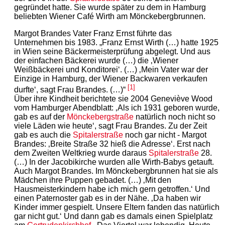
gegründet hatte. Sie wurde später zu dem in Hamburg
beliebten Wiener Café Wirth am Mönckebergbrunnen.
Margot Brandes Vater Franz Ernst führte das
Unternehmen bis 1983. „Franz Ernst Wirth (…) hatte 1925
in Wien seine Bäckermeisterprüfung abgelegt. Und aus
der einfachen Bäckerei wurde (…) die ‚Wiener
Weißbäckerei und Konditorei‘. (…) ‚Mein Vater war der
Einzige in Hamburg, der Wiener Backwaren verkaufen
[1]
durfte‘, sagt Frau Brandes. (…)“
Über ihre Kindheit berichtete sie 2004 Geneviève Wood
vom Hamburger Abendblatt: ‚Als ich 1931 geboren wurde,
gab es auf der
Mönckebergstraße
natürlich noch nicht so
viele Läden wie heute‘, sagt Frau Brandes. Zu der Zeit
gab es auch die
Spitalerstraße
noch gar nicht - Margot
Brandes: ‚Breite Straße 32 hieß die Adresse‘. Erst nach
dem Zweiten Weltkrieg wurde daraus
Spitalerstraße
28.
(…) In der Jacobikirche wurden alle Wirth-Babys getauft.
Auch Margot Brandes. Im Mönckebergbrunnen hat sie als
Mädchen ihre Puppen gebadet. (…) ‚Mit den
Hausmeisterkindern habe ich mich gern getroffen.‘ Und
einen Paternoster gab es in der Nähe. ‚Da haben wir
Kinder immer gespielt. Unsere Eltern fanden das natürlich
gar nicht gut.‘ Und dann gab es damals einen Spielplatz