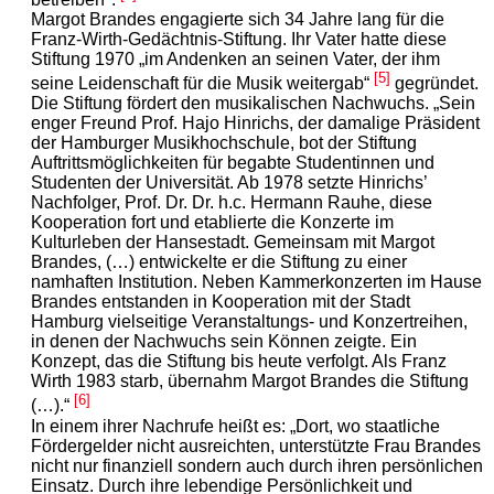
Margot Brandes engagierte sich 34 Jahre lang für die
Franz-Wirth-Gedächtnis-Stiftung. Ihr Vater hatte diese
Stiftung 1970 „im Andenken an seinen Vater, der ihm
[5]
seine Leidenschaft für die Musik weitergab“
gegründet.
Die Stiftung fördert den musikalischen Nachwuchs. „Sein
enger Freund Prof. Hajo Hinrichs, der damalige Präsident
der Hamburger Musikhochschule, bot der Stiftung
Auftrittsmöglichkeiten für begabte Studentinnen und
Studenten der Universität. Ab 1978 setzte Hinrichs’
Nachfolger, Prof. Dr. Dr. h.c. Hermann Rauhe, diese
Kooperation fort und etablierte die Konzerte im
Kulturleben der Hansestadt. Gemeinsam mit Margot
Brandes, (…) entwickelte er die Stiftung zu einer
namhaften Institution. Neben Kammerkonzerten im Hause
Brandes entstanden in Kooperation mit der Stadt
Hamburg vielseitige Veranstaltungs- und Konzertreihen,
in denen der Nachwuchs sein Können zeigte. Ein
Konzept, das die Stiftung bis heute verfolgt. Als Franz
Wirth 1983 starb, übernahm Margot Brandes die Stiftung
[6]
(…).“
In einem ihrer Nachrufe heißt es: „Dort, wo staatliche
Fördergelder nicht ausreichten, unterstützte Frau Brandes
nicht nur finanziell sondern auch durch ihren persönlichen
Einsatz. Durch ihre lebendige Persönlichkeit und