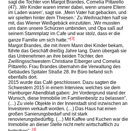
sagt die Tochter von Margot Brandes, Cornelia Pittarello
(47). ‚Wir Kinder waren immer dabei, wenn unsere Eltern
im Laden waren‘, sagt sie. ‚Mein Vater hat gebacken, und
wir spielten hinter dem Thresen.‘ Zu Weihnachten half sie
mit, das Wiener Weißgebäck einzutüten. ‚Wir mussten
uns dann unsere Schürzen umbinden, und Opa saß auf
seinem Stammplatz im Cafe und war stolz, dass er die
[3]
ganze Familie um sich hatte.‘“
Margot Brandes, die mit ihrem Mann drei Kinder bekam,
führte das Geschäft dreißig Jahre lang. Dann übergab sie
das Untrenehmen an ihre beiden Töchter, den
Zwillingsschwestern Christiane Eiberger und Cornelia
Pittarello. Frau Brandes übernahm die Verwaltung des
Gebäudes Spitaler Straße 28. Ihr Büro befand sich
ebenfalls dort.
2015 wurde das Café geschlossen. Dazu sagten die
Schwestern 2015 in einem Interview, welches sie dem
Hamburger Abendblatt gaben: „Im Vordergrund stand der
Wunsch, diese Immobilie im Familienbesitz zu belassen".
(…) Zu viele Objekte in der Innenstadt sind inzwischen an
Investoren verkauft worden. (…) Das Haus hat einen
großen Sanierungsbedarf und ist stark
renovierungsbedürftig. (…) Mit Kaffee und Kuchen war die
Immobilie an dieser Stelle nicht mehr wirtschaftlich zu
[4]
betreiben".