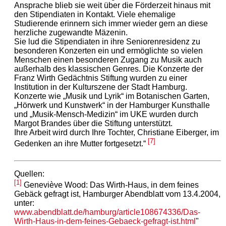
Ansprache blieb sie weit über die Förderzeit hinaus mit
den Stipendiaten in Kontakt. Viele ehemalige
Studierende erinnern sich immer wieder gern an diese
herzliche zugewandte Mäzenin.
Sie lud die Stipendiaten in ihre Seniorenresidenz zu
besonderen Konzerten ein und ermöglichte so vielen
Menschen einen besonderen Zugang zu Musik auch
außerhalb des klassischen Genres. Die Konzerte der
Franz Wirth Gedächtnis Stiftung wurden zu einer
Institution in der Kulturszene der Stadt Hamburg.
Konzerte wie „Musik und Lyrik“ im Botanischen Garten,
„Hörwerk und Kunstwerk“ in der Hamburger Kunsthalle
und „Musik-Mensch-Medizin“ im UKE wurden durch
Margot Brandes über die Stiftung unterstützt.
Ihre Arbeit wird durch Ihre Tochter, Christiane Eiberger, im
[7]
Gedenken an ihre Mutter fortgesetzt.“
Quellen:
[1]
Geneviève Wood: Das Wirth-Haus, in dem feines
Gebäck gefragt ist, Hamburger Abendblatt vom 13.4.2004,
unter:
www.abendblatt.de/hamburg/article108674336/Das-
Wirth-Haus-in-dem-feines-Gebaeck-gefragt-ist.html
"