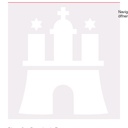
Navig
öffne