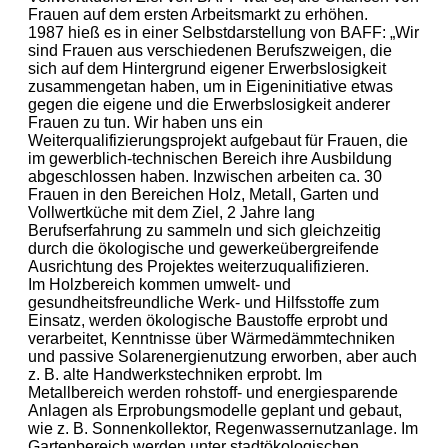
Frauen auf dem ersten Arbeitsmarkt zu erhöhen.
1987 hieß es in einer Selbstdarstellung von BAFF: „Wir
sind Frauen aus verschiedenen Berufszweigen, die
sich auf dem Hintergrund eigener Erwerbslosigkeit
zusammengetan haben, um in Eigeninitiative etwas
gegen die eigene und die Erwerbslosigkeit anderer
Frauen zu tun. Wir haben uns ein
Weiterqualifizierungsprojekt aufgebaut für Frauen, die
im gewerblich-technischen Bereich ihre Ausbildung
abgeschlossen haben. Inzwischen arbeiten ca. 30
Frauen in den Bereichen Holz, Metall, Garten und
Vollwertküche mit dem Ziel, 2 Jahre lang
Berufserfahrung zu sammeln und sich gleichzeitig
durch die ökologische und gewerkeübergreifende
Ausrichtung des Projektes weiterzuqualifizieren.
Im Holzbereich kommen umwelt- und
gesundheitsfreundliche Werk- und Hilfsstoffe zum
Einsatz, werden ökologische Baustoffe erprobt und
verarbeitet, Kenntnisse über Wärmedämmtechniken
und passive Solarenergienutzung erworben, aber auch
z. B. alte Handwerkstechniken erprobt. Im
Metallbereich werden rohstoff- und energiesparende
Anlagen als Erprobungsmodelle geplant und gebaut,
wie z. B. Sonnenkollektor, Regenwassernutzanlage. Im
Gartenbereich werden unter stadtökologischen