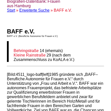
Biografien-Datenbank: Frauen
aus Hamburg
Start
»
Erweiterte Suche
» BAFF e.V.
BAFF e.V.
BAFF e.V. (Berufliche Autonomie für Frauen e.V.)
Behringstraße
14 (ehemals)
Kleine Rainstraße
29 (nach dem
Zusammenschluss zu KoALA e.V.)
[Bild:4511_logo-baff|left]1985 gründete sich „BAFF–
Berufliche Autonomie für Frauen e.V.“ durch
Unterstützung von „Frau und Arbeit e.V.“. BAFF war ein
autonomes Frauenprojekt, das befristete Arbeitsplätze
zur Qualifizierung erwerbsloser Frauen in
gewerblichen Berufsfeldern anbietet und zwar für
gelernte Tischlerinnen im Bereich Holz/Metall und für
fachfremde Frauen in den Bereichen Garten und
Vollwertküche. Ziel von BAFF war es, die Chancen von