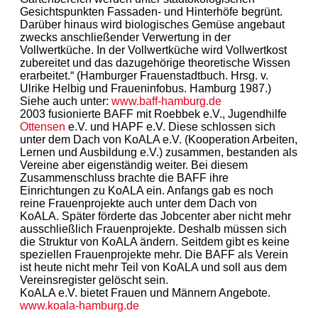
Gesichtspunkten Fassaden- und Hinterhöfe begrünt.
Darüber hinaus wird biologisches Gemüse angebaut
zwecks anschließender Verwertung in der
Vollwertküche. In der Vollwertküche wird Vollwertkost
zubereitet und das dazugehörige theoretische Wissen
erarbeitet.“ (Hamburger Frauenstadtbuch. Hrsg. v.
Ulrike Helbig und Fraueninfobus. Hamburg 1987.)
Siehe auch unter:
www.baff-hamburg.de
2003 fusionierte BAFF mit Roebbek e.V., Jugendhilfe
Ottensen
e.V. und HAPF e.V. Diese schlossen sich
unter dem Dach von KoALA e.V. (Kooperation Arbeiten,
Lernen und Ausbildung e.V.) zusammen, bestanden als
Vereine aber eigenständig weiter. Bei diesem
Zusammenschluss brachte die BAFF ihre
Einrichtungen zu KoALA ein. Anfangs gab es noch
reine Frauenprojekte auch unter dem Dach von
KoALA. Später förderte das Jobcenter aber nicht mehr
ausschließlich Frauenprojekte. Deshalb müssen sich
die Struktur von KoALA ändern. Seitdem gibt es keine
speziellen Frauenprojekte mehr. Die BAFF als Verein
ist heute nicht mehr Teil von KoALA und soll aus dem
Vereinsregister gelöscht sein.
KoALA e.V. bietet Frauen und Männern Angebote.
www.koala-hamburg.de