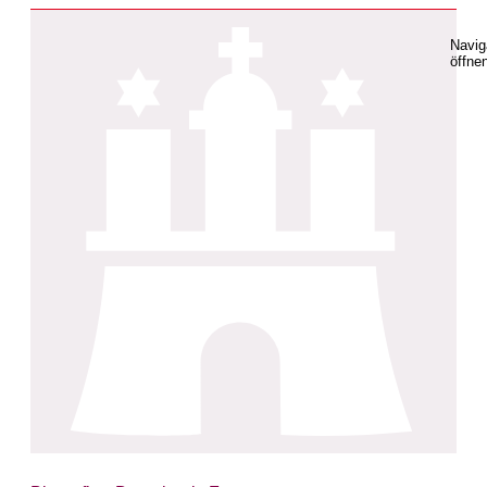
Navig
öffne