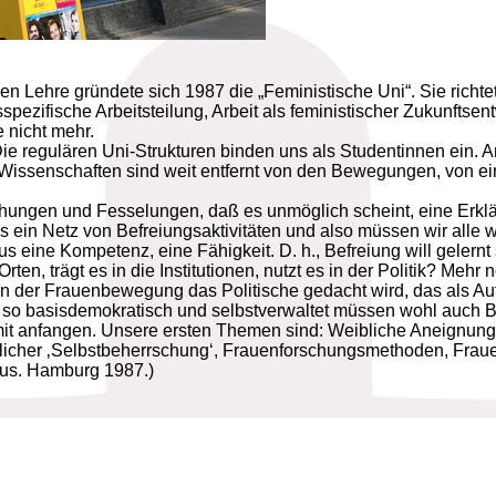
n Lehre gründete sich 1987 die „Feministische Uni“. Sie richt
fische Arbeitsteilung, Arbeit als feministischer Zukunftsentwu
 nicht mehr.
Die regulären Uni-Strukturen binden uns als Studentinnen ein. A
 Wissenschaften sind weit entfernt von den Bewegungen, von e
chungen und Fesselungen, daß es unmöglich scheint, eine Erklär
s ein Netz von Befreiungsaktivitäten und also müssen wir alle 
s eine Kompetenz, eine Fähigkeit. D. h., Befreiung will gelernt 
n, trägt es in die Institutionen, nutzt es in der Politik? Mehr no
in der Frauenbewegung das Politische gedacht wird, das als Auf
so basisdemokratisch und selbstverwaltet müssen wohl auch Be
mit anfangen. Unsere ersten Themen sind: Weibliche Aneignung
licher ‚Selbstbeherrschung‘, Frauenforschungsmethoden, Frau
bus. Hamburg 1987.)