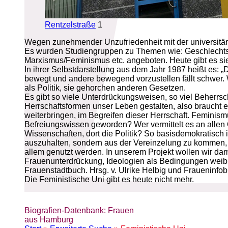
Rentzelstraße
1
Wegen zunehmender Unzufriedenheit mit der universitäre
Es wurden Studiengruppen zu Themen wie: Geschlechtsspezi
Marxismus/Feminismus etc. angeboten. Heute gibt es sie
In ihrer Selbstdarstellung aus dem Jahr 1987 heißt es: „
bewegt und andere bewegend vorzustellen fällt schwer.
als Politik, sie gehorchen anderen Gesetzen.
Es gibt so viele Unterdrückungsweisen, so viel Beherrs
Herrschaftsformen unser Leben gestalten, also braucht e
weiterbringen, im Begreifen dieser Herrschaft. Feminismu
Befreiungswissen geworden? Wer vermittelt es an allen Orte
Wissenschaften, dort die Politik? So basisdemokratisch 
auszuhalten, sondern aus der Vereinzelung zu kommen, 
allem genutzt werden. In unserem Projekt wollen wir da
Frauenunterdrückung, Ideologien als Bedingungen weib
Frauenstadtbuch. Hrsg. v. Ulrike Helbig und Fraueninfo
Die Feministische Uni gibt es heute nicht mehr.
Biografien-Datenbank: Frauen
aus Hamburg