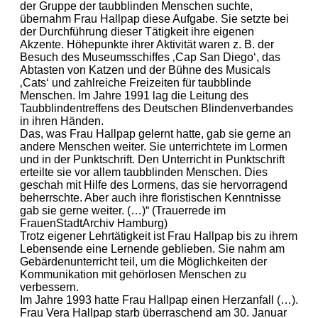
der Gruppe der taubblinden Menschen suchte,
übernahm Frau Hallpap diese Aufgabe. Sie setzte bei
der Durchführung dieser Tätigkeit ihre eigenen
Akzente. Höhepunkte ihrer Aktivität waren z. B. der
Besuch des Museumsschiffes ‚Cap San Diego‘, das
Abtasten von Katzen und der Bühne des Musicals
‚Cats‘ und zahlreiche Freizeiten für taubblinde
Menschen. Im Jahre 1991 lag die Leitung des
Taubblindentreffens des Deutschen Blindenverbandes
in ihren Händen.
Das, was Frau Hallpap gelernt hatte, gab sie gerne an
andere Menschen weiter. Sie unterrichtete im Lormen
und in der Punktschrift. Den Unterricht in Punktschrift
erteilte sie vor allem taubblinden Menschen. Dies
geschah mit Hilfe des Lormens, das sie hervorragend
beherrschte. Aber auch ihre floristischen Kenntnisse
gab sie gerne weiter. (…)“ (Trauerrede im
FrauenStadtArchiv Hamburg)
Trotz eigener Lehrtätigkeit ist Frau Hallpap bis zu ihrem
Lebensende eine Lernende geblieben. Sie nahm am
Gebärdenunterricht teil, um die Möglichkeiten der
Kommunikation mit gehörlosen Menschen zu
verbessern.
Im Jahre 1993 hatte Frau Hallpap einen Herzanfall (…).
Frau Vera Hallpap starb überraschend am 30. Januar