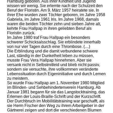
Hamburg geboren. Aus ihrer Kindheit und Jugend
wissen wir wenig. Sie erlernte nach der Schulzeit den
Beruf der Floristin. Am 9. März 1957 heiratete sie. In
ihrer Ehe wurden zwei Töchter geboren, im Jahre 1958
Gabriela, im Jahre 1961 Iris. Im Jahre 1968, damals
waren die beiden Töchter zehn und sieben Jahre alt,
kehrte Frau Hallpap in ihren geliebten Beruf als
Floristin zurück.
Im Jahre 1980 traf Frau Hallpap ein besonders
schwerer Schicksalsschlag. Sie erblindete innerhalb
von nur vier Tagen durch eine Thrombose. (…)
Die Erblindung und die damit verbundene schwere
Last, ständig in der Dunkelheit leben zu müssen,
musste Frau Vera Hallpap hinnehmen. Aber sie
versank nicht in Selbstmitleid und blieb nicht passiv,
sondern sie versuchte, ihre vollkommen veränderte
Lebenssituation durch Eigeninitiative und durch Lernen
zu meistern.
So wurde Frau Hallpap am 1. November 1980 Mitglied
im Blinden- und Sehbehindertenverein Hamburg. Ab
Januar 1981 begann für sie das Langstocktraining, das
Erlernen der Louis-Braille-Schrift und der Kurzschrift.
Der Durchbruch im Mobilitätstraining war geschafft, als
sie Herrn Fischer den Weg zu ihrem Arbeitgeber in der
Gärtnerei zeigen und dort die verschiedenen Blumen