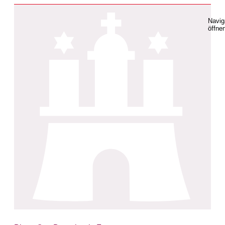
Navig
öffne