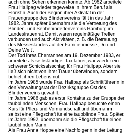
auch ohne Sehen erkennen konnte. Ab 1982 arbeitete
Frau Hallpag wieder tageweise in ihrem Beruf als
Floristin. Auch der Beginn ihrer Aktivität in der
Frauengruppe des Blindenvereins fällt in das Jahr
1982. Jahre später übernahm sie die Vertretung des
Blinden- und Sehbehindertenvereins Hamburg im
Landesfrauenrat. Damit waren regelmäßige Treffen
verbunden und auch Aktivitäten, z. B. die Betreuung
des Messestandes auf der Familienmesse ‚Du und
Deine Welt‘.
Der Tod ihres Ehemannes am 19. Dezember 1983, er
arbeitete als selbständiger Taxifahrer, war wieder ein
schwerer Schicksalsschlag für Frau Hallpap. Aber sie
ließ sich nicht von ihrer Trauer überwinden, sondern
behielt ihren Lebensmut.
Im Jahre 1985 wurde Frau Hallpap als Schriftführerin in
den Verwaltungsrat der Bezirksgruppe Ost des
Blindenvereins gewählt.
Im Jahre 1986 gab es erste Kontakte zu der Gruppe der
taubblinden Menschen. Frau Hallpap besuchte einen
Kurs für Pfleg- und Vormundschaft und übernahm
selbst eine Pflegschaft für eine taubblinde Frau. Später,
im Jahre 1992, übernahm sie die Pflegschaft für einen
taubblinden Mann.
Als Frau Anna Hoppe eine Nachfolgerin in der Leitung