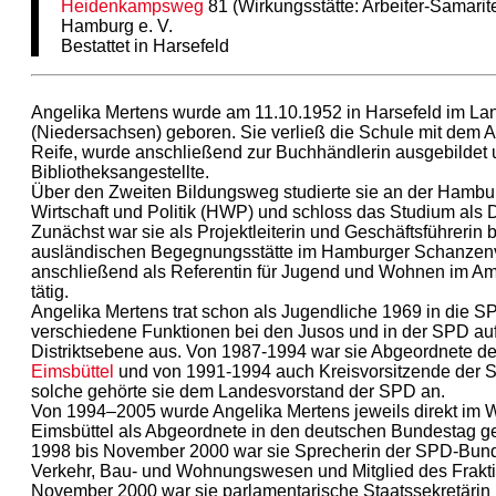
Heidenkampsweg
81 (Wirkungsstätte: Arbeiter-Samar
Hamburg e. V.
Bestattet in Harsefeld
Angelika Mertens wurde am 11.10.1952 in Harsefeld im La
(Niedersachsen) geboren. Sie verließ die Schule mit dem A
Reife, wurde anschließend zur Buchhändlerin ausgebildet u
Bibliotheksangestellte.
Über den Zweiten Bildungsweg studierte sie an der Hambu
Wirtschaft und Politik (HWP) und schloss das Studium als D
Zunächst war sie als Projektleiterin und Geschäftsführerin b
ausländischen Begegnungsstätte im Hamburger Schanzenvi
anschließend als Referentin für Jugend und Wohnen im Am
tätig.
Angelika Mertens trat schon als Jugendliche 1969 in die S
verschiedene Funktionen bei den Jusos und in der SPD auf
Distriktsebene aus. Von 1987-1994 war sie Abgeordnete d
Eimsbüttel
und von 1991-1994 auch Kreisvorsitzende der
solche gehörte sie dem Landesvorstand der SPD an.
Von 1994–2005 wurde Angelika Mertens jeweils direkt im 
Eimsbüttel als Abgeordnete in den deutschen Bundestag 
1998 bis November 2000 war sie Sprecherin der SPD-Bunde
Verkehr, Bau- und Wohnungswesen und Mitglied des Frakti
November 2000 war sie parlamentarische Staatssekretärin