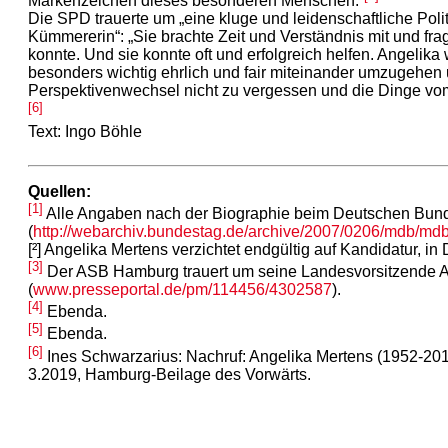
Markenzeichen dieses besonderen Menschen.“
Die SPD trauerte um „eine kluge und leidenschaftliche Poli
Kümmererin“: „Sie brachte Zeit und Verständnis mit und frag
konnte. Und sie konnte oft und erfolgreich helfen. Angelika
besonders wichtig ehrlich und fair miteinander umzugehen
Perspektivenwechsel nicht zu vergessen und die Dinge vo
[6]
Text: Ingo Böhle
Quellen:
[1]
Alle Angaben nach der Biographie beim Deutschen Bun
(
http://webarchiv.bundestag.de/archive/2007/0206/mdb/md
[²] Angelika Mertens verzichtet endgültig auf Kandidatur, i
[3]
Der ASB Hamburg trauert um seine Landesvorsitzende A
(
www.presseportal.de/pm/114456/4302587
).
[4]
Ebenda.
[5]
Ebenda.
[6]
Ines Schwarzarius: Nachruf: Angelika Mertens (1952-20
3.2019, Hamburg-Beilage des Vorwärts.