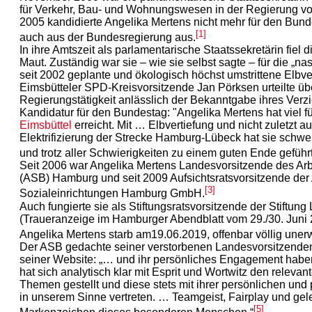
für Verkehr, Bau- und Wohnungswesen in der Regierung vo
2005 kandidierte Angelika Mertens nicht mehr für den Bund
[1]
auch aus der Bundesregierung aus.
In ihre Amtszeit als parlamentarische Staatssekretärin fiel
Maut. Zuständig war sie – wie sie selbst sagte – für die „na
seit 2002 geplante und ökologisch höchst umstrittene Elbve
Eimsbütteler SPD-Kreisvorsitzende Jan Pörksen urteilte übe
Regierungstätigkeit anlässlich der Bekanntgabe ihres Verzi
Kandidatur für den Bundestag: "Angelika Mertens hat viel f
Eimsbüttel
erreicht. Mit … Elbvertiefung und nicht zuletzt au
Elektrifizierung der Strecke Hamburg-Lübeck hat sie sch
und trotz aller Schwierigkeiten zu einem guten Ende geführt
Seit 2006 war Angelika Mertens Landesvorsitzende des Ar
(ASB) Hamburg und seit 2009 Aufsichtsratsvorsitzende de
[3]
Sozialeinrichtungen Hamburg GmbH.
Auch fungierte sie als Stiftungsratsvorsitzende der Stiftu
(Traueranzeige im Hamburger Abendblatt vom 29./30. Juni 
Angelika Mertens starb am19.06.2019, offenbar völlig unerw
Der ASB gedachte seiner verstorbenen Landesvorsitzende
seiner Website: „… und ihr persönliches Engagement habe
hat sich analytisch klar mit Esprit und Wortwitz den relevant
Themen gestellt und diese stets mit ihrer persönlichen und 
in unserem Sinne vertreten. … Teamgeist, Fairplay und gele
[5]