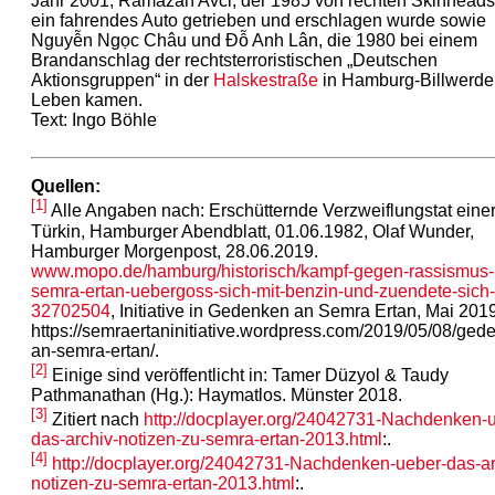
Jahr 2001, Ramazan Avci, der 1985 von rechten Skinheads
ein fahrendes Auto getrieben und erschlagen wurde sowie
Nguyễn Ngọc Châu und Đỗ Anh Lân, die 1980 bei einem
Brandanschlag der rechtsterroristischen „Deutschen
Aktionsgruppen“ in der
Halskestraße
in Hamburg-Billwerde
Leben kamen.
Text: Ingo Böhle
Quellen:
[1]
Alle Angaben nach: Erschütternde Verzweiflungstat eine
Türkin, Hamburger Abendblatt, 01.06.1982, Olaf Wunder,
Hamburger Morgenpost, 28.06.2019.
www.mopo.de/hamburg/historisch/kampf-gegen-rassismus-
semra-ertan-uebergoss-sich-mit-benzin-und-zuendete-sich
32702504
, Initiative in Gedenken an Semra Ertan, Mai 2019
https://semraertaninitiative.wordpress.com/2019/05/08/ged
an-semra-ertan/.
[2]
Einige sind veröffentlicht in: Tamer Düzyol & Taudy
Pathmanathan (Hg.): Haymatlos. Münster 2018.
[3]
Zitiert nach
http://docplayer.org/24042731-Nachdenken-
das-archiv-notizen-zu-semra-ertan-2013.html
:.
[4]
http://docplayer.org/24042731-Nachdenken-ueber-das-ar
notizen-zu-semra-ertan-2013.html
:.