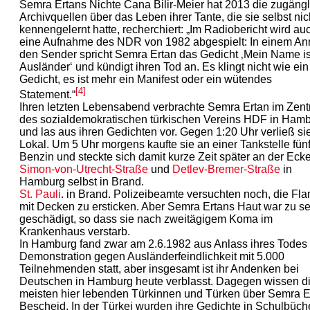
Semra Ertans Nichte Cana Bilir-Meier hat 2013 die zugäng
Archivquellen über das Leben ihrer Tante, die sie selbst nic
kennengelernt hatte, recherchiert: „Im Radiobericht wird au
eine Aufnahme des NDR von 1982 abgespielt: In einem Anr
den Sender spricht Semra Ertan das Gedicht ‚Mein Name is
Ausländer‘ und kündigt ihren Tod an. Es klingt nicht wie ein
Gedicht, es ist mehr ein Manifest oder ein wütendes
[4]
Statement.“
Ihren letzten Lebensabend verbrachte Semra Ertan im Zen
des sozialdemokratischen türkischen Vereins HDF in Ham
und las aus ihren Gedichten vor. Gegen 1:20 Uhr verließ si
Lokal. Um 5 Uhr morgens kaufte sie an einer Tankstelle fünf
Benzin und steckte sich damit kurze Zeit später an der Eck
Simon-von-Utrecht-Straße
und
Detlev-Bremer-Straße
in
Hamburg selbst in Brand.
St. Pauli
. in Brand. Polizeibeamte versuchten noch, die F
mit Decken zu ersticken. Aber Semra Ertans Haut war zu s
geschädigt, so dass sie nach zweitägigem Koma im
Krankenhaus verstarb.
In Hamburg fand zwar am 2.6.1982 aus Anlass ihres Todes
Demonstration gegen Ausländerfeindlichkeit mit 5.000
Teilnehmenden statt, aber insgesamt ist ihr Andenken bei
Deutschen in Hamburg heute verblasst. Dagegen wissen d
meisten hier lebenden Türkinnen und Türken über Semra E
Bescheid. In der Türkei wurden ihre Gedichte in Schulbüch