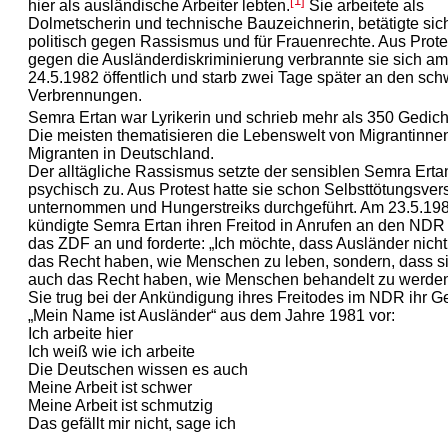
[1]
hier als ausländische Arbeiter lebten.
Sie arbeitete als
Dolmetscherin und technische Bauzeichnerin, betätigte sic
politisch gegen Rassismus und für Frauenrechte. Aus Prote
gegen die Ausländerdiskriminierung verbrannte sie sich am
24.5.1982 öffentlich und starb zwei Tage später an den sc
Verbrennungen.
Semra Ertan war Lyrikerin und schrieb mehr als 350 Gedich
Die meisten thematisieren die Lebenswelt von Migrantinne
Migranten in Deutschland.
Der alltägliche Rassismus setzte der sensiblen Semra Erta
psychisch zu. Aus Protest hatte sie schon Selbsttötungsve
unternommen und Hungerstreiks durchgeführt. Am 23.5.19
kündigte Semra Ertan ihren Freitod in Anrufen an den NDR
das ZDF an und forderte: „Ich möchte, dass Ausländer nicht
das Recht haben, wie Menschen zu leben, sondern, dass s
auch das Recht haben, wie Menschen behandelt zu werden
Sie trug bei der Ankündigung ihres Freitodes im NDR ihr G
„Mein Name ist Ausländer“ aus dem Jahre 1981 vor:
Ich arbeite hier
Ich weiß wie ich arbeite
Die Deutschen wissen es auch
Meine Arbeit ist schwer
Meine Arbeit ist schmutzig
Das gefällt mir nicht, sage ich