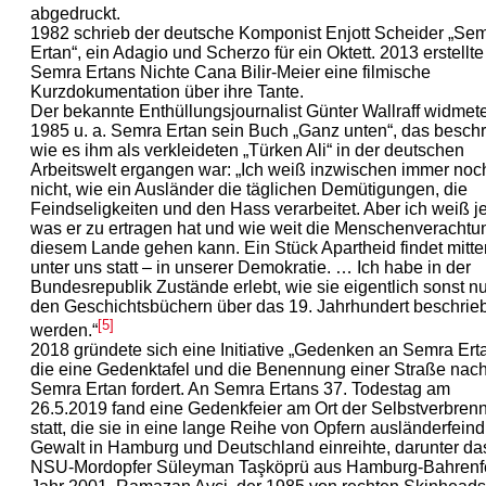
abgedruckt.
1982 schrieb der deutsche Komponist Enjott Scheider „Se
Ertan“, ein Adagio und Scherzo für ein Oktett. 2013 erstellte
Semra Ertans Nichte Cana Bilir-Meier eine filmische
Kurzdokumentation über ihre Tante.
Der bekannte Enthüllungsjournalist Günter Wallraff widmet
1985 u. a. Semra Ertan sein Buch „Ganz unten“, das beschr
wie es ihm als verkleideten „Türken Ali“ in der deutschen
Arbeitswelt ergangen war: „Ich weiß inzwischen immer noc
nicht, wie ein Ausländer die täglichen Demütigungen, die
Feindseligkeiten und den Hass verarbeitet. Aber ich weiß je
was er zu ertragen hat und wie weit die Menschenverachtu
diesem Lande gehen kann. Ein Stück Apartheid findet mitte
unter uns statt – in unserer Demokratie. … Ich habe in der
Bundesrepublik Zustände erlebt, wie sie eigentlich sonst nu
den Geschichtsbüchern über das 19. Jahrhundert beschrie
[5]
werden.“
2018 gründete sich eine Initiative „Gedenken an Semra Erta
die eine Gedenktafel und die Benennung einer Straße nac
Semra Ertan fordert. An Semra Ertans 37. Todestag am
26.5.2019 fand eine Gedenkfeier am Ort der Selbstverbren
statt, die sie in eine lange Reihe von Opfern ausländerfeind
Gewalt in Hamburg und Deutschland einreihte, darunter da
NSU-Mordopfer Süleyman Taşköprü aus Hamburg-Bahrenf