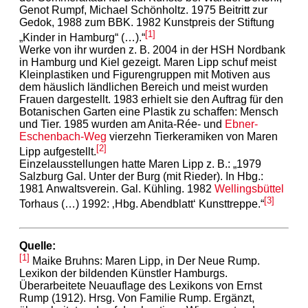
Genot Rumpf, Michael Schönholtz. 1975 Beitritt zur
Gedok, 1988 zum BBK. 1982 Kunstpreis der Stiftung
[1]
„Kinder in Hamburg“ (…).“
Werke von ihr wurden z. B. 2004 in der HSH Nordbank
in Hamburg und Kiel gezeigt. Maren Lipp schuf meist
Kleinplastiken und Figurengruppen mit Motiven aus
dem häuslich ländlichen Bereich und meist wurden
Frauen dargestellt. 1983 erhielt sie den Auftrag für den
Botanischen Garten eine Plastik zu schaffen: Mensch
und Tier. 1985 wurden am Anita-Rée- und
Ebner-
Eschenbach-Weg
vierzehn Tierkeramiken von Maren
[2]
Lipp aufgestellt.
Einzelausstellungen hatte Maren Lipp z. B.: „1979
Salzburg Gal. Unter der Burg (mit Rieder). In Hbg.:
1981 Anwaltsverein. Gal. Kühling. 1982
Wellingsbüttel
[3]
Torhaus (…) 1992: ‚Hbg. Abendblatt‘ Kunsttreppe.“
Quelle:
[1]
Maike Bruhns: Maren Lipp, in Der Neue Rump.
Lexikon der bildenden Künstler Hamburgs.
Überarbeitete Neuauflage des Lexikons von Ernst
Rump (1912). Hrsg. Von Familie Rump. Ergänzt,