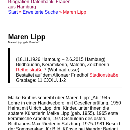
Biografien-Datenbank: Frauen
aus Hamburg
Start
»
Erweiterte Suche
» Maren Lipp
Maren Lipp
Maren Lipp, geb. Bomhoff
(18.11.1926 Hamburg – 2.6.2015 Hamburg)
Bildhauerin, Keramikerin, Malerin, Zeichnerin
Rethelstraße
7 (Wohnadresse)
Bestattet auf dem Altonaer Friedhof
Stadionstraße
,
Grablage: 11.CXXU. 1-2
Maike Bruhns schreibt über Maren Lipp: „Ab 1945
Lehre in einer Handweberei mit Gesellenprüfung. 1950
Heirat mit Ulrich Lipp, drei Kinder, unter ihnen die
spätere Künstlerin Meike Lipp (geb. 1955). 1965 erste
keramische Arbeiten, 1973 Schülerin des österr.
Bildhauers Max Rieder in Salzburg. 1975-1981 Besuch
der Sommerakad. für Bild. Künste bei Wander Bertoni,