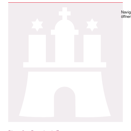
Navig
öffne