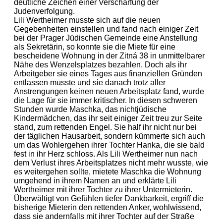
deutliche Zeichen einer Verschärfung der
Judenverfolgung.
Lili Wertheimer musste sich auf die neuen
Gegebenheiten einstellen und fand nach einiger Zeit
bei der Prager Jüdischen Gemeinde eine Anstellung
als Sekretärin, so konnte sie die Miete für eine
bescheidene Wohnung in der Zitná 38 in unmittelbarer
Nähe des Wenzelsplatzes bezahlen. Doch als ihr
Arbeitgeber sie eines Tages aus finanziellen Gründen
entlassen musste und sie danach trotz aller
Anstrengungen keinen neuen Arbeitsplatz fand, wurde
die Lage für sie immer kritischer. In diesen schweren
Stunden wurde Maschka, das nichtjüdische
Kindermädchen, das ihr seit einiger Zeit treu zur Seite
stand, zum rettenden Engel. Sie half ihr nicht nur bei
der täglichen Hausarbeit, sondern kümmerte sich auch
um das Wohlergehen ihrer Tochter Hanka, die sie bald
fest in ihr Herz schloss. Als Lili Wertheimer nun nach
dem Verlust ihres Arbeitsplatzes nicht mehr wusste, wie
es weitergehen sollte, mietete Maschka die Wohnung
umgehend in ihrem Namen an und erklärte Lili
Wertheimer mit ihrer Tochter zu ihrer Untermieterin.
Überwältigt von Gefühlen tiefer Dankbarkeit, ergriff die
bisherige Mieterin den rettenden Anker, wohlwissend,
dass sie andernfalls mit ihrer Tochter auf der Straße