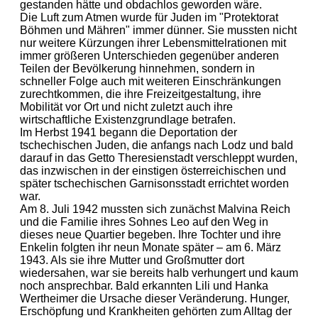
gestanden hätte und obdachlos geworden wäre.
Die Luft zum Atmen wurde für Juden im "Protektorat
Böhmen und Mähren" immer dünner. Sie mussten nicht
nur weitere Kürzungen ihrer Lebensmittelrationen mit
immer größeren Unterschieden gegenüber anderen
Teilen der Bevölkerung hinnehmen, sondern in
schneller Folge auch mit weiteren Einschränkungen
zurechtkommen, die ihre Freizeitgestaltung, ihre
Mobilität vor Ort und nicht zuletzt auch ihre
wirtschaftliche Existenzgrundlage betrafen.
Im Herbst 1941 begann die Deportation der
tschechischen Juden, die anfangs nach Lodz und bald
darauf in das Getto Theresienstadt verschleppt wurden,
das inzwischen in der einstigen österreichischen und
später tschechischen Garnisonsstadt errichtet worden
war.
Am 8. Juli 1942 mussten sich zunächst Malvina Reich
und die Familie ihres Sohnes Leo auf den Weg in
dieses neue Quartier begeben. Ihre Tochter und ihre
Enkelin folgten ihr neun Monate später – am 6. März
1943. Als sie ihre Mutter und Großmutter dort
wiedersahen, war sie bereits halb verhungert und kaum
noch ansprechbar. Bald erkannten Lili und Hanka
Wertheimer die Ursache dieser Veränderung. Hunger,
Erschöpfung und Krankheiten gehörten zum Alltag der