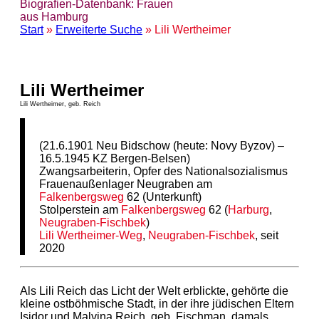
Biografien-Datenbank: Frauen
aus Hamburg
Start
»
Erweiterte Suche
» Lili Wertheimer
Lili Wertheimer
Lili Wertheimer, geb. Reich
(21.6.1901 Neu Bidschow (heute: Novy Byzov) –
16.5.1945 KZ Bergen-Belsen)
Zwangsarbeiterin, Opfer des Nationalsozialismus
Frauenaußenlager Neugraben am
Falkenbergsweg
62 (Unterkunft)
Stolperstein am
Falkenbergsweg
62 (
Harburg
,
Neugraben-Fischbek
)
Lili Wertheimer-Weg
,
Neugraben-Fischbek
, seit
2020
Als Lili Reich das Licht der Welt erblickte, gehörte die
kleine ostböhmische Stadt, in der ihre jüdischen Eltern
Isidor und Malvina Reich, geb. Fischman, damals