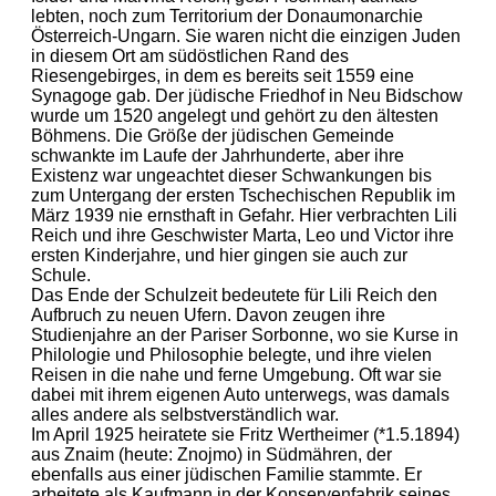
lebten, noch zum Territorium der Donaumonarchie
Österreich-Ungarn. Sie waren nicht die einzigen Juden
in diesem Ort am südöstlichen Rand des
Riesengebirges, in dem es bereits seit 1559 eine
Synagoge gab. Der jüdische Friedhof in Neu Bidschow
wurde um 1520 angelegt und gehört zu den ältesten
Böhmens. Die Größe der jüdischen Gemeinde
schwankte im Laufe der Jahrhunderte, aber ihre
Existenz war ungeachtet dieser Schwankungen bis
zum Untergang der ersten Tschechischen Republik im
März 1939 nie ernsthaft in Gefahr. Hier verbrachten Lili
Reich und ihre Geschwister Marta, Leo und Victor ihre
ersten Kinderjahre, und hier gingen sie auch zur
Schule.
Das Ende der Schulzeit bedeutete für Lili Reich den
Aufbruch zu neuen Ufern. Davon zeugen ihre
Studienjahre an der Pariser Sorbonne, wo sie Kurse in
Philologie und Philosophie belegte, und ihre vielen
Reisen in die nahe und ferne Umgebung. Oft war sie
dabei mit ihrem eigenen Auto unterwegs, was damals
alles andere als selbstverständlich war.
Im April 1925 heiratete sie Fritz Wertheimer (*1.5.1894)
aus Znaim (heute: Znojmo) in Südmähren, der
ebenfalls aus einer jüdischen Familie stammte. Er
arbeitete als Kaufmann in der Konservenfabrik seines