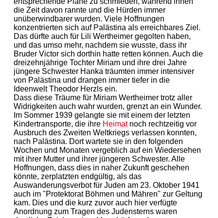
entsprechende Pläne zu schmieden, während ihnen
die Zeit davon rannte und die Hürden immer
unüberwindbarer wurden. Viele Hoffnungen
konzentrierten sich auf Palästina als erreichbares Ziel.
Das dürfte auch für Lili Wertheimer gegolten haben,
und das umso mehr, nachdem sie wusste, dass ihr
Bruder Victor sich dorthin hatte retten können. Auch die
dreizehnjährige Tochter Miriam und ihre drei Jahre
jüngere Schwester Hanka träumten immer intensiver
von Palästina und drangen immer tiefer in die
Ideenwelt Theodor Herzls ein.
Dass diese Träume für Miriam Wertheimer trotz aller
Widrigkeiten auch wahr wurden, grenzt an ein Wunder.
Im Sommer 1939 gelangte sie mit einem der letzten
Kindertransporte, die ihre
Heimat
noch rechtzeitig vor
Ausbruch des Zweiten Weltkriegs verlassen konnten,
nach Palästina. Dort wartete sie in den folgenden
Wochen und Monaten vergeblich auf ein Wiedersehen
mit ihrer Mutter und ihrer jüngeren Schwester. Alle
Hoffnungen, dass dies in naher Zukunft geschehen
könnte, zerplatzten endgültig, als das
Auswanderungsverbot für Juden am 23. Oktober 1941
auch im "Protektorat Böhmen und Mähren" zur Geltung
kam. Dies und die kurz zuvor auch hier verfügte
Anordnung zum Tragen des Judensterns waren