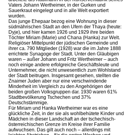
Vaters Johann Wertheimer, in der Gurken und
Sauerkraut eingelegt und in alle Welt exportiert
wurden.
Das junge Ehepaar bezog eine Wohnung in dieser
südmährischen Stadt an den Ufern der Thaya (heute:
Dyje), und hier kamen 1926 und 1929 ihre beiden
Töchter Miriam (Marie) und Chana (Hanka) zur Welt.
Religiöser Mittelpunkt der jüdischen Gemeinde und
ihrer ca. 790 Mitglieder (1928) war die im Jahre 1888
errichtete Synagoge der Stadt. Unter den Gläubigen
waren – außer Johann und Fritz Wertheimer – auch
noch einige andere erfolgreiche Geschäftsleute und
Unternehmer, die nicht unwesentlich zum Wohlstand
der Stadt beitrugen. Insgesamt gesehen, stellten die
Znaimer Juden aber nur eine verschwindende
Minderheit im Vergleich zu den Angehörigen der
beiden großen Volksgruppen dar. 1930 waren 61%
Stadtbevölkerung Tschechen und 37%
Deutschstämmige.
Für Miriam und Hanka Wertheimer war es eine
glückliche Zeit, in der sie als wohlbehütete Kinder und
Mädchen in dieser Landschaft an der tschechisch-
österreichischen Grenze im Kreise ihrer Familie
aufwuchsen. Das gilt auch noch – allerdings mit