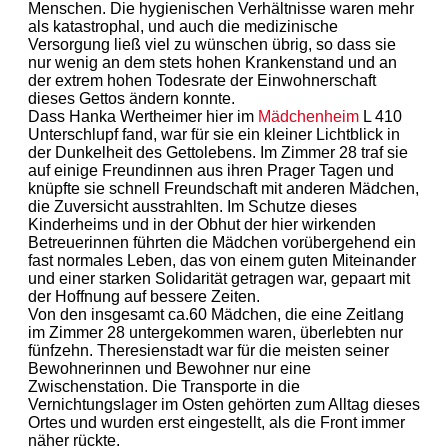
Menschen. Die hygienischen Verhältnisse waren mehr
als katastrophal, und auch die medizinische
Versorgung ließ viel zu wünschen übrig, so dass sie
nur wenig an dem stets hohen Krankenstand und an
der extrem hohen Todesrate der Einwohnerschaft
dieses Gettos ändern konnte.
Dass Hanka Wertheimer hier im
Mädchenheim
L 410
Unterschlupf fand, war für sie ein kleiner Lichtblick in
der Dunkelheit des Gettolebens. Im Zimmer 28 traf sie
auf einige Freundinnen aus ihren Prager Tagen und
knüpfte sie schnell Freundschaft mit anderen Mädchen,
die Zuversicht ausstrahlten. Im Schutze dieses
Kinderheims und in der Obhut der hier wirkenden
Betreuerinnen führten die Mädchen vorübergehend ein
fast normales Leben, das von einem guten Miteinander
und einer starken Solidarität getragen war, gepaart mit
der Hoffnung auf bessere Zeiten.
Von den insgesamt ca.60 Mädchen, die eine Zeitlang
im Zimmer 28 untergekommen waren, überlebten nur
fünfzehn. Theresienstadt war für die meisten seiner
Bewohnerinnen und Bewohner nur eine
Zwischenstation. Die Transporte in die
Vernichtungslager im Osten gehörten zum Alltag dieses
Ortes und wurden erst eingestellt, als die Front immer
näher rückte.