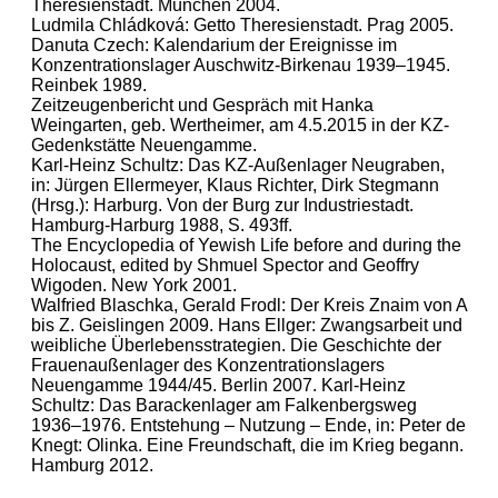
Theresienstadt. München 2004.
Ludmila Chládková: Getto Theresienstadt. Prag 2005.
Danuta Czech: Kalendarium der Ereignisse im
Konzentrationslager Auschwitz-Birkenau 1939–1945.
Reinbek 1989.
Zeitzeugenbericht und Gespräch mit Hanka
Weingarten, geb. Wertheimer, am 4.5.2015 in der KZ-
Gedenkstätte Neuengamme.
Karl-Heinz Schultz: Das KZ-Außenlager Neugraben,
in: Jürgen Ellermeyer, Klaus Richter, Dirk Stegmann
(Hrsg.): Harburg. Von der Burg zur Industriestadt.
Hamburg-Harburg 1988, S. 493ff.
The Encyclopedia of Yewish Life before and during the
Holocaust, edited by Shmuel Spector and Geoffry
Wigoden. New York 2001.
Walfried Blaschka, Gerald Frodl: Der Kreis Znaim von A
bis Z. Geislingen 2009. Hans Ellger: Zwangsarbeit und
weibliche Überlebensstrategien. Die Geschichte der
Frauenaußenlager des Konzentrationslagers
Neuengamme 1944/45. Berlin 2007. Karl-Heinz
Schultz: Das Barackenlager am Falkenbergsweg
1936–1976. Entstehung – Nutzung – Ende, in: Peter de
Knegt: Olinka. Eine Freundschaft, die im Krieg begann.
Hamburg 2012.