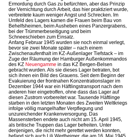
Ermordung durch Gas zu befürchten, aber das Prinzip
der Vernichtung durch Arbeit, das hier praktiziert wurde,
verbreitete kaum weniger Angst und Schrecken. Im
Umfeld des Lagers kamen die Frauen beim Bau von
Behelfsheimen, beim Ausheben eines Panzergrabens,
bei der Trümmerbeseitigung und beim
Schneeschieben zum Einsatz.
Anfang Februar 1945 wurden sie noch einmal verlegt,
bevor sie zwei Monate später – nach einem
Zwischenaufenthalt im KZ-Außenlager Tiefstack – im
Zuge der Räumung der Hamburger Außenkommandos
des KZ
Neuengamme
in das KZ Bergen-Belsen
gebracht wurden. Als sie dieses Lager betraten, bot
sich ihnen ein Bild des Grauens. Seit dem Beginn der
Evakuierung der frontnahen Konzentrationslager im
Dezember 1944 war ein Häftlingstransport nach dem
anderen hier eingetroffen, ohne dass das Lager auf
diesen Zustrom vorbereitet war. Tausende Häftlinge
starben in den letzten Monaten des Zweiten Weltkriegs
infolge völlig mangelhafter Verpflegung und
unzureichender Krankenversorgung. Das
Massensterben endete auch nicht am 15. April 1945,
als britische Truppen das Lager befreiten. Unter
denjenigen, die nicht mehr gerettet werden konnten,
befand sich auch Lili Wertheimer, die am 16. Mai 1945