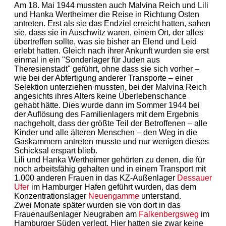
Am 18. Mai 1944 mussten auch Malvina Reich und Lili
und Hanka Wertheimer die Reise in Richtung Osten
antreten. Erst als sie das Endziel erreicht hatten, sahen
sie, dass sie in Auschwitz waren, einem Ort, der alles
übertreffen sollte, was sie bisher an Elend und Leid
erlebt hatten. Gleich nach ihrer Ankunft wurden sie erst
einmal in ein "Sonderlager für Juden aus
Theresienstadt" geführt, ohne dass sie sich vorher –
wie bei der Abfertigung anderer Transporte – einer
Selektion unterziehen mussten, bei der Malvina Reich
angesichts ihres Alters keine Überlebenschance
gehabt hätte. Dies wurde dann im Sommer 1944 bei
der Auflösung des Familienlagers mit dem Ergebnis
nachgeholt, dass der größte Teil der Betroffenen – alle
Kinder und alle älteren Menschen – den Weg in die
Gaskammern antreten musste und nur wenigen dieses
Schicksal erspart blieb.
Lili und Hanka Wertheimer gehörten zu denen, die für
noch arbeitsfähig gehalten und in einem Transport mit
1.000 anderen Frauen in das KZ-Außenlager
Dessauer
Ufer
im Hamburger Hafen geführt wurden, das dem
Konzentrationslager
Neuengamme
unterstand.
Zwei Monate später wurden sie von dort in das
Frauenaußenlager Neugraben am
Falkenbergsweg
im
Hamburger Süden verlegt. Hier hatten sie zwar keine