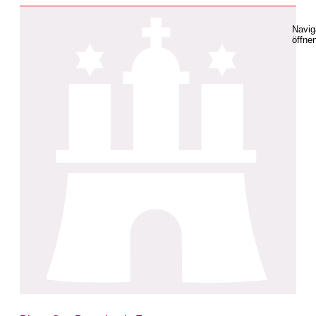
Navig
öffne