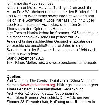
für immer die Augen schloss.
Neben ihrer Mutter Malvina Reich gehören auch ihr
Mann Fritz Wertheimer und seine beiden Brüder Alfred
und Richard Wertheimer sowie ihre Schwester Marta
Reich, ihre Schwägerin Lotte Parnass und ihr Bruder
Leo Reich mit seiner Frau Klara und ihrem Sohn
Thomas zu den Opfern des Holocaust.
Ihre Tochter Hanka kehrte im Sommer 1945 zunächst in
die tschechoslowakische Hauptstadt zurück.
Angesichts ihres schlechten Gesundheitszustandes
verbrachte sie anschließend drei Jahre in einem
Sanatorium in der Schweiz, bevor sie dann 1949 nach
Israel auswanderte.
Stand Dezember 2015
Text: Klaus Möller, aus: www.stolpersteine-hamburg.de
Quellen:
Yad Vashem. The Central Database of Shoa Victims´
Names:
www.yadvashem.org
. Häftlingsliste des Lagers
Theresienstadt. Theresienstädter Gedenkbuch.
Archiv der KZ-Gedenk-stätte Neuengamme.
Hannelore Brenner-Wonschick: Die Mädchen von
Zimmer 28: Freundschaft, Hoffnung und Überleben in