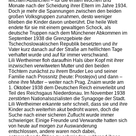
leichten Abstrichen – für die ersten Wochen und
Monate nach der Scheidung ihrer Eltern im Jahre 1934.
Doch je mehr die Spannungen zwischen den beiden
großen Volksgruppen zunahmen, desto weniger
blieben die Kinder davon unberührt. Die heile Welt
endete für sie mit einem gewaltigen Schock, als
deutsche Truppen nach dem Münchener Abkommen im
September 1938 die Grenzgebiete der
Tschechoslowakischen Republik besetzten und ihr
Vater kurz danach auf der Straße am helllichten Tage
verhaftet wurde und auf für immer verschwand.
Lili Wertheimer floh daraufhin Hals über Kopf mit ihrer
inzwischen verwitweten Mutter und den beiden
Töchtern zunächst zu ihrem Bruder Leo und seiner
Familie nach Prossnitz (heute: Prostejov) und dann –
ohne ihre Mutter – weiter nach Prag. Znaim wurde am
1. Oktober 1938 dem Deutschen Reich einverleibt und
Teil des Reichsgaus Niederdonau. Im November 1938
zerstörten Nationalsozialisten die Synagoge der Stadt.
Lili Wertheimer erkannte sehr schnell, dass sie und ihre
Kinder auch weiterhin akut bedroht waren, doch die
Suche nach einer sicheren Zuflucht wurde immer
schwieriger. Einige Freunde und Verwandte hatten sich
von heute auf morgen zur Auswanderung
entschlossen, andere waren noch dabei,