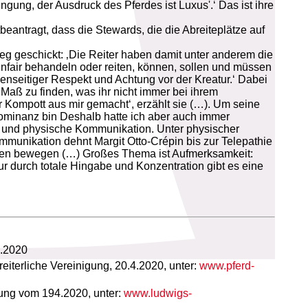
gung, der Ausdruck des Pferdes ist Luxus'.‘ Das ist ihre
eantragt, dass die Stewards, die die Abreiteplätze auf
 Weg geschickt: ‚Die Reiter haben damit unter anderem die
d unfair behandeln oder reiten, können, sollen und müssen
genseitiger Respekt und Achtung vor der Kreatur.‘ Dabei
Maß zu finden, was ihr nicht immer bei ihrem
r Kompott aus mir gemacht‘, erzählt sie (…). Um seine
 Dominanz bin Deshalb hatte ich aber auch immer
le und physische Kommunikation. Unter physischer
mmunikation dehnt Margit Otto-Crépin bis zur Telepathie
denken bewegen (…) Großes Thema ist Aufmerksamkeit:
ur durch totale Hingabe und Konzentration gibt es eine
1.2020
reiterliche Vereinigung, 20.4.2020, unter:
www.pferd-
itung vom 194.2020, unter:
www.ludwigs-