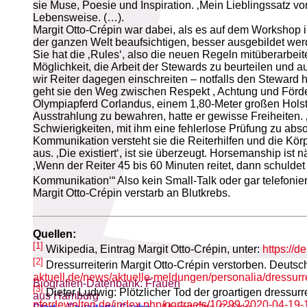
sie Muse, Poesie und Inspiration. ‚Mein Lieblingssatz v
Lebensweise. (…).
Margit Otto-Crépin war dabei, als es auf dem Workshop i
der ganzen Welt beaufsichtigen, besser ausgebildet wer
Sie hat die ‚Rules‘, also die neuen Regeln mitüberarbeit
Möglichkeit, die Arbeit der Stewards zu beurteilen und a
wir Reiter dagegen einschreiten – notfalls den Steward 
geht sie den Weg zwischen Respekt , Achtung und Förderu
Olympiapferd Corlandus, einem 1,80-Meter großen Holstei
Ausstrahlung zu bewahren, hatte er gewisse Freiheiten. 
Schwierigkeiten, mit ihm eine fehlerlose Prüfung zu ab
Kommunikation versteht sie die Reiterhilfen und die Kö
aus. ‚Die existiert‘, ist sie überzeugt. Horsemanship 
‚Wenn der Reiter 45 bis 60 Minuten reitet, dann schuldet
Kommunikation‘“ Also kein Small-Talk oder gar telefonier
Margit Otto-Crépin verstarb an Blutkrebs.
Quellen:
[1]
Wikipedia, Eintrag Margit Otto-Crépin, unter:
https://
[2]
Dressurreiterin Margit Otto-Crépin verstorben. Deutsch
aktuell.de/news/aktuelle-meldungen/personalia/dressurrei
Biografien-Datenbank: Frauen
[3]
Dieter Ludwig: Plötzlicher Tod der groartigen dressur
aus Hamburg
pferdewelten.de/index.php/portraets/10299-2020-04-19-