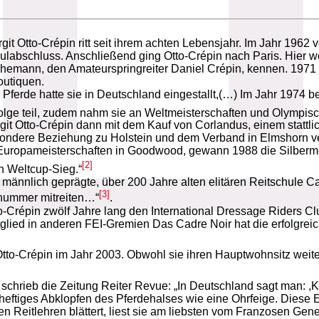
rgit Otto-Crépin ritt seit ihrem achten Lebensjahr. Im Jahr 19
labschluss. Anschließend ging Otto-Crépin nach Paris. Hier wo
n Ehemann, den Amateurspringreiter Daniel Crépin, kennen. 1971
outiquen.
ferde hatte sie in Deutschland eingestallt,(…) Im Jahr 1974 best
ge teil, zudem nahm sie an Weltmeisterschaften und Olympisch
git Otto-Crépin dann mit dem Kauf von Corlandus, einem stattl
besondere Beziehung zu Holstein und dem Verband in Elmshorn 
uropameisterschaften in Goodwood, gewann 1988 die Silbermed
[2]
n Weltcup-Sieg.“
ännlich geprägte, über 200 Jahre alten elitären Reitschule Cadr
[3]
unummer mitreiten…“
.
 Otto-Crépin zwölf Jahre lang den International Dressage Riders
lied in anderen FEI-Gremien Das Cadre Noir hat die erfolgreich
t Otto-Crépin im Jahr 2003. Obwohl sie ihren Hauptwohnsitz weite
hrieb die Zeitung Reiter Revue: „In Deutschland sagt man: ,Klop
t heftiges Abklopfen des Pferdehalses wie eine Ohrfeige. Diese 
en Reitlehren blättert, liest sie am liebsten vom Franzosen Gen