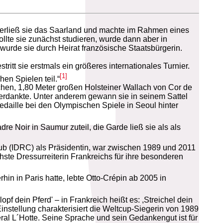
62 verließ sie das Saarland und machte im Rahmen eines
llte sie zunächst studieren, wurde dann aber in
 wurde sie durch Heirat französische Staatsbürgerin.
ritt sie erstmals ein größeres internationales Turnier.
[1]
en Spielen teil.“
ichen, 1,80 Meter großen Holsteiner Wallach von Cor de
verdankte. Unter anderem gewann sie in seinem Sattel
aille bei den Olympischen Spiele in Seoul hinter
e Noir in Saumur zuteil, die Garde ließ sie als als
 Club (IDRC) als Präsidentin, war zwischen 1989 und 2011
ste Dressurreiterin Frankreichs für ihre besonderen
rhin in Paris hatte, lebte Otto-Crépin ab 2005 in
f dein Pferd' – in Frankreich heißt es: ,Streichel dein
Einstellung charakterisiert die Weltcup-Siegerin von 1989
eral L´Hotte. Seine Sprache und sein Gedankengut ist für