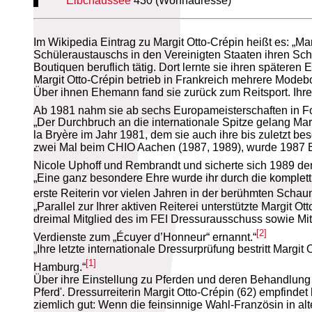
Elbchaussee
430 (Wohnadresse)
Im Wikipedia Eintrag zu Margit Otto-Crépin heißt es: „Ma
Schüleraustauschs in den Vereinigten Staaten ihren Schu
Boutiquen beruflich tätig. Dort lernte sie ihren spätere
Margit Otto-Crépin betrieb in Frankreich mehrere Modeb
Über ihnen Ehemann fand sie zurück zum Reitsport. Ihre P
Ab 1981 nahm sie ab sechs Europameisterschaften in Fol
„Der Durchbruch an die internationale Spitze gelang Mar
la Bryère im Jahr 1981, dem sie auch ihre bis zuletzt 
zwei Mal beim CHIO Aachen (1987, 1989), wurde 1987 E
Nicole Uphoff und Rembrandt und sicherte sich 1989 de
„Eine ganz besondere Ehre wurde ihr durch die komplett m
erste Reiterin vor vielen Jahren in der berühmten Scha
„Parallel zur Ihrer aktiven Reiterei unterstützte Margit
dreimal Mitglied des im FEI Dressurausschuss sowie Mitg
[2]
Verdienste zum „Écuyer d’Honneur“ ernannt.“
„Ihre letzte internationale Dressurprüfung bestritt Margi
[1]
Hamburg.“
Über ihre Einstellung zu Pferden und deren Behandlung sc
Pferd'. Dressurreiterin Margit Otto-Crépin (62) empfinde
ziemlich gut: Wenn die feinsinnige Wahl-Französin in alt