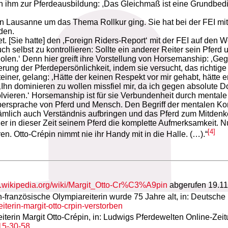
on ihm zur Pferdeausbildung: ,Das Gleichmaß ist eine Grundbedin
n Lausanne um das Thema Rollkur ging. Sie hat bei der FEI mitb
den.
et. [Sie hatte] den ‚Foreign Riders-Report‘ mit der FEI auf den
uch selbst zu kontrollieren: Sollte ein anderer Reiter sein Pfer
holen.‘ Denn hier greift ihre Vorstellung von Horsemanship: ‚Ge
ng der Pferdepersönlichkeit, indem sie versucht, das richtige 
ner, gelang: ‚Hätte der keinen Respekt vor mir gehabt, hätte e
‚Ihn dominieren zu wollen missfiel mir, da ich gegen absolute
solvieren.‘ Horsemanship ist für sie Verbundenheit durch menta
rpersprache von Pferd und Mensch. Den Begriff der mentalen Ko
ist nämlich auch Verständnis aufbringen und das Pferd zum Mit
 er in dieser Zeit seinem Pferd die komplette Aufmerksamkeit. N
[4]
en. Otto-Crépin nimmt nie ihr Handy mit in die Halle. (…).“
de.wikipedia.org/wiki/Margit_Otto-Cr%C3%A9pin
abgerufen 19.1
-französische Olympiareiterin wurde 75 Jahre alt, in: Deutsche 
terin-margit-otto-crpin-verstorben
reiterin Margit Otto-Crépin, in: Ludwigs Pferdewelten Online-Ze
15-30-58