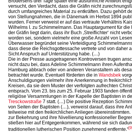
Brodersens drei Tage später eine ausführliche Antwort entg
versucht, den Verdacht, dass die Gräfin nicht zurechnungsfä
durch umfangreiches Material zu entkräften. Dazu gehört d
von Stellungnahmen, die in Dänemark im Herbst 1894 publi
wurden. Ferner verweist er auf das vertraute Verhältnis Kai
Wilhelms I. zu Schimmelmann. Das Hauptargument für die In
der Gräfin liegt darin, dass ihr Buch ‚Streiflichter‘ nicht verb
worden sei, sondern vielmehr eine große Anzahl von Lesern
Überwasser begründet seine Verteidigung Schimmelmanns
dass diese die Reichsgottessache vertrete und von daher a
Sicht Anspruch auf Unterstützung habe. (…)
Die in der Presse ausgetragenen Kontroversen trugen ans
nicht dazu bei, dass Adeline Schimmelmann ihren Aufenthal
Hamburg abbrach oder von anderen Veranstaltern als desa
betrachtet wurde. Eventuell förderten die in
Wandsbek
vorg
Anschuldigungen vielmehr ihre Anerkennung in freikirchlic
Kreisen, da sie dem Muster der verfolgten aufrechten Chris
entsprach. Vom 23. bis zum 25. Februar 1903 fanden öffent
religiöse Versammlungen in der Kapelle der Baptisten in de
Tresckowstraße
7 statt. (…) Die positive Rezeption Schi
von Seiten der Baptisten (…), verweist darauf, dass ihre An
teilweise mit den freikirchlichen Anliegen übereinstimmten. 
zur Bekehrung und ihre Nivellierung konfessioneller Begr
stießen hier auf Entgegenkommen, während sie sich dadur
[9
traditionellen lutherischen Position zunehmend entfernte.“