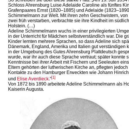
Schloss Ahrensburg Luise Adelaide Caroline als fünftes Ki
Grafenpaares Ernst (1820–1885) und Adelaide (1823–1890
Schimmelmann zur Welt. Mit ihren zehn Geschwistern, von
zwei früh verstarben, verbrachte sie ihre Kindheit im südlic
Holstein. (…)
Adeline Schimmelmann wuchs in einer privilegierten Umge
in der Unterricht für Mädchen selbstverständlich war. Die gr
Kinder lernten mehrere Sprachen, so dass Adeline sich spät
Dänemark, England, Amerika und Italien gut verständigen 
in der Umgebung des Gutes Ahrensburg Plattdeutsch gesp
wurde, war ihr auch diese Sprache vertraut; später konnte s
Kenntnisse bei ihrer Arbeit mit Fischern und Seeleuten eins
Eltern gehörten der lutherischen Kirche an, pflegten jedoch
Kontakte zu den Hamburger Erweckten wie Johann Hinrich
[1]
und
Elise Averdieck
.“
Von 1872 bis 1890 arbeitete Adeline Schimmelmann als H
Kaiserin Augusta.