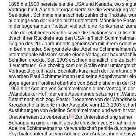
1898 bis 1900 bereiste sie die USA und Kanada, wo sie gu
Vorträge hielt. Auch hier organisierte sie die Versorgung vo
Seeleuten. Schimmelmann schrieb zahlreiche Traktate, wu
allerdings von der Kirche nicht unterstützt. Männliche Past
in der sogenannten Pietistin vielfach eine Konkurrenz, zum
Teile der etablierten Kirche sowie die Diakonissen kritisierte
„Nach ihrer Rückkehr aus den USA ließ sich Schimmelman
Beginn des 20. Jahrhunderts gemeinsam mit ihrem Adopti
in Berlin nieder. Sie gründete die ,Adeline Schimmelmann’
Internationale Mission‘ sowie einen Verlag, der hauptsächli
Schriften druckte. Seit 1903 erschien monatlich die Zeitschri
‚Leuchtfeuer‘. Gleichzeitig kam die Gräfin einer umfangreic
Vortragstätigkeit nach. Ebenfalls kurz nach der Jahrhunde
erwarben Paul Schimmelmann und seine Adoptivmutter ei
abgelegenen Forsthof oberhalb von Bischofsheim in der Rh
1903 hielt Adeline von Schimmelmann einen Vortrag in der 
„Wandsbeker Hof“, der eine Auseinandersetzung im „Wand
Boten“ nach sich zog. Pastor Brodersen von der Wandsbek
Kreuzkirche kritisierte in der Ausgabe vom 12.3.1903 scharf
Ausführungen von Adeline Schimmelmann und warf ihr vor,
[6]
Unwahrheiten zu verbreiten.
Zur Unterstreichung seiner
Behauptung ging er nicht gerade christlich vor. Er nahm de
Adeline Schimmelmanns Verwandtschaft perfide durchgese
Psychiatrieaufenthalt von Adeline zum Anlass, ihr eine psy