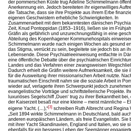
der pommerschen Küste trug Adeline Schimmelmann öffent
Anerkennung ein. Jedoch bereiteten ihr eigenwilliges Auftr
die Tatsache, dass sie ihre Projekte aus ihrem Erbe finanzie
eigenen Geschwistern erhebliche Schwierigkeiten. In
Zusammenarbeit mit dem bekanntesten dänischen Psychiat
Zeit, Knud Pontoppidan (1853–1916), ließen sie im Frühjah
Gräfin als gefährlich und unzurechnungsfähig in eine gesc
Abteilung des Kopenhagener Kommunehospitals einweisen
Schimmelmann wurde nach einigen Wochen als gesund en
das Stigma, verrückt zu sein, begleitete sie jedoch bis an ih
Lebensende. Diese Psychiatrieeinweisung entfachte in D
eine öffentliche Debatte über die psychiatrischen Einricht
Landes und das Verfahren einer zwangsweisen Wegschlie
Dadurch erhielt die Gräfin weitere Aufmerksamkeit, die sie i
für die Ausweitung ihrer missionarischen Arbeit nutzte. Na
traumatischen Einschnitt nahm sie die soziale Arbeit in P
wieder auf, verlagerte ihren Schwerpunkt jedoch zunehmen
evangelistische Vorträge und schriftstellerische Projekte. Ih
luxuriöses Segelschiff ‚Duen‘ trug zu ihrer Bekanntheit bei,
der Kaiserzeit besaß nur eine kleine – meist männliche – El
[3]
eigene Yacht. (…),“
schreiben Ruth Albrecht und Regina 
„Seit 1894 wirkte Schimmelmann in Deutschland, bald auch
anderen europäischen Ländern, als freie Evangelistin. Sie 
mit ihrer Yacht Skandinavien, England und Italien, wo sie s
ebenfalls für ein besseres Leben der Seemänner engagiert