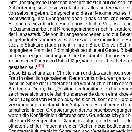
Ihre: „theologische Botschaft beschränkt sich auf die schlic
Aufforderung, so wie sie zu glauben – alles andere werde 
von selbst ergeben. Entsprechend dieser Maxime war es ih
nicht wichtig, ihre Evangelisationen in das christliche Netz
Hamburgs einzubinden. Sie organisierte ihre Veranstaltun
in Zusammenarbeit mit Kirchengemeinden noch mit ander
der Hansestadt. Die von ihr angesprochenen und zur Beke
aufgeforderten Zuhörer verwies sie auf eine individuelle Fr
soziale Strukturen lagen nicht in ihrem Blick. Die von Sc
propagierte Form der Frömmigkeit beruhte auf Gebet, Bibel
und einer engen Bindung an Christus; darüber hinaus erteil
keine weiterführenden Ratschläge, wie ein solches Leben 
[10]
gestalten sei.“
Diese Einstellung zum Christentum und das auch noch von
Frau in öffentlich gehaltenen Reden verkündet, war ganz u
nicht im Sinne der Lutheraner und wohl auch nicht in dem 
Brodersen. Denn, die: „Position der traditionellen Lutherane
zeichnete sich um die Jahrhundertwende durch eine klare
jeder Tätigkeit von Frauen aus, die sich zu sehr dem Berei
Verkündigung und damit den Aufgaben des ordinierten Pfa
annäherte. In den Gruppierungen der Aufbruchbewegunge
waren die Konfliktlinien differenzierter. Grundsätzlich galt h
alle zum Bezeugen ihres Glaubens aufgefordert sind. Dadu
öffneten sich für Frauen an vielen Stellen neue Betätigungsf
Sonntagschulunterricht, Schreiben und Verteilen erwecklic