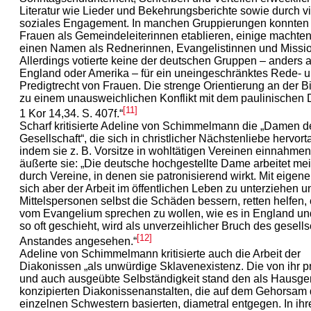
Literatur wie Lieder und Bekehrungsberichte sowie durch vie
soziales Engagement. In manchen Gruppierungen konnten 
Frauen als Gemeindeleiterinnen etablieren, einige machten
einen Namen als Rednerinnen, Evangelistinnen und Missi
Allerdings votierte keine der deutschen Gruppen – anders a
England oder Amerika – für ein uneingeschränktes Rede- 
Predigtrecht von Frauen. Die strenge Orientierung an der Bi
zu einem unausweichlichen Konflikt mit dem paulinischen 
[11]
1 Kor 14,34. S. 407f.“
Scharf kritisierte Adeline von Schimmelmann die „Damen d
Gesellschaft“, die sich in christlicher Nächstenliebe hervort
indem sie z. B. Vorsitze in wohltätigen Vereinen einnahmen
äußerte sie: „Die deutsche hochgestellte Dame arbeitet mei
durch Vereine, in denen sie patronisierend wirkt. Mit eigen
sich aber der Arbeit im öffentlichen Leben zu unterziehen 
Mittelspersonen selbst die Schäden bessern, retten helfen,
vom Evangelium sprechen zu wollen, wie es in England u
so oft geschieht, wird als unverzeihlicher Bruch des gesells
[12]
Anstandes angesehen.“
Adeline von Schimmelmann kritisierte auch die Arbeit der
Diakonissen „als unwürdige Sklavenexistenz. Die von ihr p
und auch ausgeübte Selbständigkeit stand den als Hausge
konzipierten Diakonissenanstalten, die auf dem Gehorsam 
einzelnen Schwestern basierten, diametral entgegen. In ihr