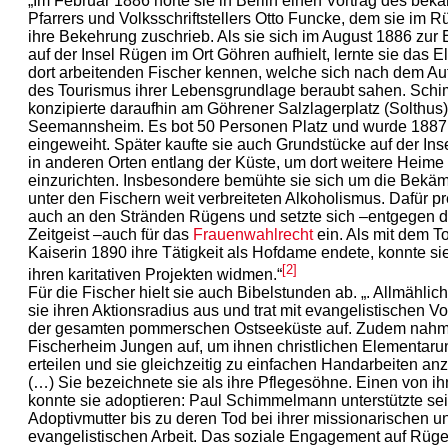
„Im Februar 1886 hörte sie in Berlin einen Vortrag des bek
Pfarrers und Volksschriftstellers Otto Funcke, dem sie im R
ihre Bekehrung zuschrieb. Als sie sich im August 1886 zur
auf der Insel Rügen im Ort Göhren aufhielt, lernte sie das E
dort arbeitenden Fischer kennen, welche sich nach dem 
des Tourismus ihrer Lebensgrundlage beraubt sahen. Sc
konzipierte daraufhin am Göhrener Salzlagerplatz (Solthus)
Seemannsheim. Es bot 50 Personen Platz und wurde 1887
eingeweiht. Später kaufte sie auch Grundstücke auf der Ins
in anderen Orten entlang der Küste, um dort weitere Heime
einzurichten. Insbesondere bemühte sie sich um die Bekä
unter den Fischern weit verbreiteten Alkoholismus. Dafür pr
auch an den Stränden Rügens und setzte sich –entgegen 
Zeitgeist –auch für das
Frauenwahlrecht
ein. Als mit dem T
Kaiserin 1890 ihre Tätigkeit als Hofdame endete, konnte si
[2]
ihren karitativen Projekten widmen.“
Für die Fischer hielt sie auch Bibelstunden ab. „. Allmählich
sie ihren Aktionsradius aus und trat mit evangelistischen V
der gesamten pommerschen Ostseeküste auf. Zudem nahm s
Fischerheim Jungen auf, um ihnen christlichen Elementarun
erteilen und sie gleichzeitig zu einfachen Handarbeiten anz
(…) Sie bezeichnete sie als ihre Pflegesöhne. Einen von i
konnte sie adoptieren: Paul Schimmelmann unterstützte se
Adoptivmutter bis zu deren Tod bei ihrer missionarischen u
evangelistischen Arbeit. Das soziale Engagement auf Rüg