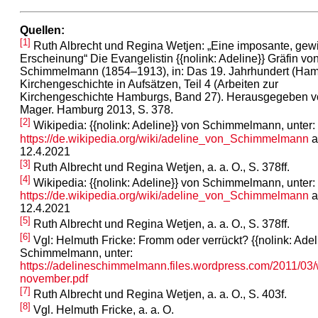
Quellen:
[1]
Ruth Albrecht und Regina Wetjen: „Eine imposante, ge
Erscheinung“ Die Evangelistin {{nolink: Adeline}} Gräfin vo
Schimmelmann (1854–1913), in: Das 19. Jahrhundert (Ha
Kirchengeschichte in Aufsätzen, Teil 4 (Arbeiten zur
Kirchengeschichte Hamburgs, Band 27). Herausgegeben v
Mager. Hamburg 2013, S. 378.
[2]
Wikipedia: {{nolink: Adeline}} von Schimmelmann, unter:
https://de.wikipedia.org/wiki/adeline_von_Schimmelmann
a
12.4.2021
[3]
Ruth Albrecht und Regina Wetjen, a. a. O., S. 378ff.
[4]
Wikipedia: {{nolink: Adeline}} von Schimmelmann, unter:
https://de.wikipedia.org/wiki/adeline_von_Schimmelmann
a
12.4.2021
[5]
Ruth Albrecht und Regina Wetjen, a. a. O., S. 378ff.
[6]
Vgl: Helmuth Fricke: Fromm oder verrückt? {{nolink: Adel
Schimmelmann, unter:
https://adelineschimmelmann.files.wordpress.com/2011/03
november.pdf
[7]
Ruth Albrecht und Regina Wetjen, a. a. O., S. 403f.
[8]
Vgl. Helmuth Fricke, a. a. O.