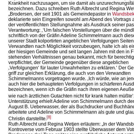
Krankheit nachzusagen, um sie damit als unzurechnungsfä
bezeichnen. Dazu schreiben Ruth Albrecht und Regina Wet
„Brodersen, der seit 1901 als Gemeindepastor in
Wandsbe
deklarierte sein Eingreifen sowohl am Abend des Vortrags a
der veröffentlichten Stellungnahme als Ausdruck seiner pas
Verantwortung: ‚‘Um falschen Vorstellungen über die münd
schriftlich von der Gräfin Adeline Schimmelmann auch dies
unserer Stadt kolportirten angeblichen Verfolgungen Seiten
Verwandten nach Möglichkeit vorzubeugen, halte ich als ei
der hiesigen Gemeinde und seit langen Jahren mit den in 
stehenden Verhältnissen genau bekannt, mich für berechtig
verpflichtet, der Gemeinde gegenüber diese angeblichen
‚Verfolgungen‘ für lauter Unwahrheiten zu erklären.‘ Der Gei
griff zur gleichen Erklärung, die auch von den Verwandten
Schimmelmanns vorgetragen wurde. ‚Ich würde, wie an je
auch hier die behaupteten Verfolgungen in schärferen Aus
bezeichnen, wenn ich die Gräfin nach ihren eigenen Aeuß
wie nach ärztlichen Gutachten nicht für krank halten müßte‘.
Unterstützung erhielt Adeline von Schimmelmann durch de
August B. Ueberwasser, der als Buchdrucker und Buchhän
arbeitete und Adeline von Schimmelmann als gute und gla
[8]
Christin darstellte.
Ruth Albrecht und Regina Wetjen erläutern: „In der Wands
Kontroverse vom Februar 1903 stellte Überwasser dem Vo