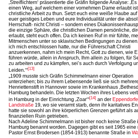
‚Streiflichtern‘ präsentierte die Gräfin folgende Analyse: ‚Es
einen Weg, auf welchem einer vornehmen Dame erlaubt ist,
christliche Arbeit zu thun. Setzt euch eine weiße Haube auf 
euer geistiges Leben und eure Individualität unter die absol
Herrschaft- nicht Christi – sondern eines Diakonissenhaus
die einzige Sphäre, die christlichen Damen persönliche, dir
erlaubt, steht euch offen. Da ich keinen Ruf in mir fühlte, m
Mitmenschen unter so sklavischen Bedingungen zu dienen
ich mich entschlossen hatte, nur die Führerschaft Christi
anzuerkennen, nahm ich mein Recht, Gott zu dienen, wie E
führen würde, allein in Anspruch, Ihm allein zu folgen, für 
zu arbeiten und zu kämpfen, sei’s auch durch Verfolgung u
[13]
Leiden.‘“
„1909 musste sich Gräfin Schimmelmann einer Operation
unterziehen; bis zu ihrem Lebensende ließ sie sich mehrer
Henriettenstift in Hannover sowie im Krankenhaus ‚Bethesd
Hamburg behandeln. Die letzten Wochen ihres Lebens verb
[14]
in Hamburg in der Einrichtung ‚Zoar‘“
an der
Eppendorfe
Landstraße
19, wo sie verarmt starb, denn ihr karitatives 
hatte sie sowohl an ihre körperlichen Grenzen geführt als a
finanziellen Ruin getrieben.
Nach Adeline Schimmelmann ist bisher noch keine Straße 
Hamburg benannt worden. Dagegen gibt es seit 1965 eine
Pastor Ernst Brodersen (1854-1913) benannte Straße in
Wa