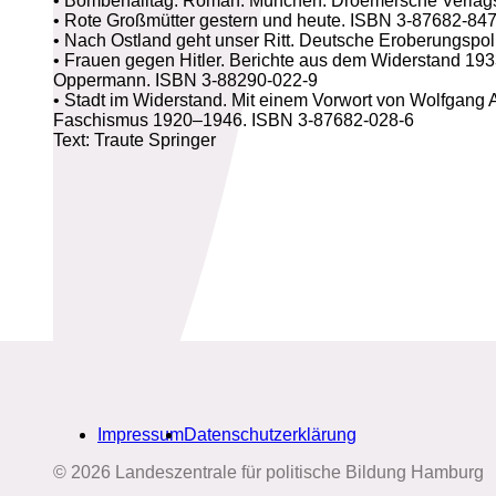
• Bombenalltag. Roman. München: Droemersche Verlags
• Rote Großmütter gestern und heute. ISBN 3-87682-847
• Nach Ostland geht unser Ritt. Deutsche Eroberungspo
• Frauen gegen Hitler. Berichte aus dem Widerstand 1
Oppermann. ISBN 3-88290-022-9
• Stadt im Widerstand. Mit einem Vorwort von Wolfgang 
Faschismus 1920–1946. ISBN 3-87682-028-6
Text: Traute Springer
Impressum
Datenschutzerklärung
Biografien-Datenbank: Frauen
© 2026 Landeszentrale für politische Bildung Hamburg
aus Hamburg