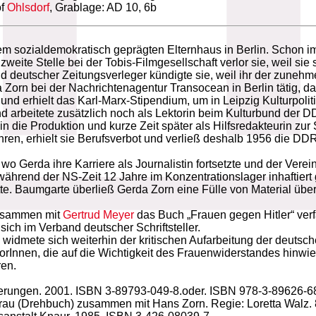
of
Ohlsdorf
, Grablage: AD 10, 6b
em sozialdemokratisch geprägten Elternhaus in Berlin. Schon i
e zweite Stelle bei der Tobis-Filmgesellschaft verlor sie, weil 
d deutscher Zeitungsverleger kündigte sie, weil ihr der zunehm
Zorn bei der Nachrichtenagentur Transocean in Berlin tätig, dan
und erhielt das Karl-Marx-Stipendium, um in Leipzig Kulturpolit
und arbeitete zusätzlich noch als Lektorin beim Kulturbund der
die Produktion und kurze Zeit später als Hilfsredakteurin zur S
ren, erhielt sie Berufsverbot und verließ deshalb 1956 die DDR
 Gerda ihre Karriere als Journalistin fortsetzte und der Verei
während der NS-Zeit 12 Jahre im Konzentrationslager inhaftier
atte. Baumgarte überließ Gerda Zorn eine Fülle von Material ü
zusammen mit
Gertrud Meyer
das Buch „Frauen gegen Hitler“ verfas
ch im Verband deutscher Schriftsteller.
 widmete sich weiterhin der kritischen Aufarbeitung der deuts
utorInnen, die auf die Wichtigkeit des Frauenwiderstandes hin
ren.
nerungen. 2001. ISBN 3-89793-049-8.oder. ISBN 978-3-89626-6
Frau (Drehbuch) zusammen mit Hans Zorn. Regie: Loretta Walz.