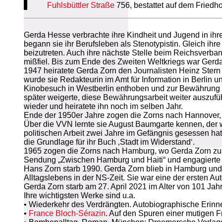
Fuhlsbüttler Straße
756, bestattet auf dem Friedh
Gerda Hesse verbrachte ihre Kindheit und Jugend in ihr
begann sie ihr Berufsleben als Stenotypistin. Gleich ihr
beizutreten. Auch ihre nächste Stelle beim Reichsverban
mißfiel. Bis zum Ende des Zweiten Weltkriegs war Gerda 
1947 heiratete Gerda Zorn den Journalisten Heinz Stern 
wurde sie Redakteurin im Amt für Information in Berlin 
Kinobesuch in Westberlin enthoben und zur Bewährung in 
später weigerte, diese Bewährungsarbeit weiter auszufüh
wieder und heiratete ihn noch im selben Jahr.
Ende der 1950er Jahre zogen die Zorns nach Hannover, wo
Über die VVN lernte sie August Baumgarte kennen, der 
politischen Arbeit zwei Jahre im Gefängnis gesessen h
die Grundlage für ihr Buch ‚Stadt im Widerstand‘.
1965 zogen die Zorns nach Hamburg, wo Gerda Zorn 
Sendung „Zwischen Hamburg und Haiti“ und engagierte si
Hans Zorn starb 1990. Gerda Zorn blieb in Hamburg und
Alltagslebens in der NS-Zeit. Sie war eine der ersten A
Gerda Zorn starb am 27. April 2021 im Alter von 101 Jah
Ihre wichtigsten Werke sind u.a.
• Wiederkehr des Verdrängten. Autobiographische Erin
•
France Bloch-Sérazin
. Auf den Spuren einer mutigen 