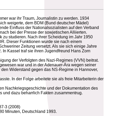
mmer war ihr Traum, Journalistin zu werden. 1934
sie sich weigerte, dem BDM (Bund deutscher Mädel)
ende Einfluss der Nationalsozialisten auf den Verband
ach bei der Presse der sowjetischen Alliierten.
ik zu studieren. Nach ihrer Scheidung im Jahr 1950
 DDR. Dieser Funktionen wurde sie nach einem
chweriner Zeitung versetzt. Als sie sich einige Jahre
. In Kassel traf sie ihren Jugendfreund Hans Zorn
nigung der Verfolgten des Nazi-Regimes (VVN) beitrat.
t gewesen war und in der Adenauer-Ära wegen seiner
ber den Widerstand gegen das NS-Regime in Hannover,
ste. In der Folge arbeitete sie als freie Mitarbeiterin der
chen Nachkriegsgeschichte und der Dokumentation des
wies und dazu beharrlich Fakten zusammentrug.
87-3 (2008)
 80 Minuten, Deutschland 1993.