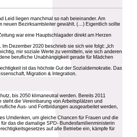
und Leid liegen manchmal so nah beieinander. Am
euen Bezirksamtsleiter gewählt. (…) Eigentlich sollte
Zeitung war eine Hauptschlagader direkt am Herzen
. Im Dezember 2020 beschrieb sie sich wie folgt: „Ich
ichtig, mir soziale Werte zu vermitteln, wie sich anderen
undene berufliche Unabhängigkeit gerade für Mädchen
echtigkeit ist das höchste Gut der Sozialdemokratie. Das
senschaft, Migration & Integration.
hutz, bis 2050 klimaneutral werden. Bereits 2011
teht die Vereinbarung von Arbeitsplätzen und
ufliche Aus- und Fortbildungen ausgearbeitet werden,
liches Umdenken, um gleiche Chancen für Frauen und die
z, für das die damalige SPD- Bundesfamilienministerin
htigkeitsgesetzes auf alle Betriebe ein, kämpfe für