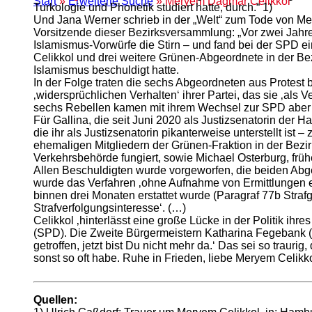
Start
»
Erweiterte Suche
» Meryem Dagmar Celikkol
Turkologie und Phonetik studiert hatte, durch.“ 1)
Und Jana Werner schrieb in der „Welt“ zum Tode von Me
Vorsitzende dieser Bezirksversammlung: „Vor zwei Jahre
Islamismus-Vorwürfe die Stirn – und fand bei der SPD e
Celikkol und drei weitere Grünen-Abgeordnete in der Bez
Islamismus beschuldigt hatte.
In der Folge traten die sechs Abgeordneten aus Protest
‚widersprüchlichen Verhalten‘ ihrer Partei, das sie ‚als
sechs Rebellen kamen mit ihrem Wechsel zur SPD aber 
Für Gallina, die seit Juni 2020 als Justizsenatorin der Ha
die ihr als Justizsenatorin pikanterweise unterstellt i
ehemaligen Mitgliedern der Grünen-Fraktion in der Bezir
Verkehrsbehörde fungiert, sowie Michael Osterburg, früh
Allen Beschuldigten wurde vorgeworfen, die beiden Abgeo
wurde das Verfahren ‚ohne Aufnahme von Ermittlungen ein
binnen drei Monaten erstattet wurde (Paragraf 77b Straf
Strafverfolgungsinteresse‘. (…)
Celikkol ‚hinterlässt eine große Lücke in der Politik ihre
(SPD). Die Zweite Bürgermeistern Katharina Fegebank (G
getroffen, jetzt bist Du nicht mehr da.‘ Das sei so traur
sonst so oft habe. Ruhe in Frieden, liebe Meryem Celikko
Quellen: