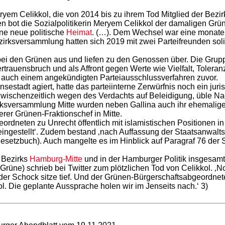
ryem Celikkol, die von 2014 bis zu ihrem Tod Mitglied der Bez
n bot die Sozialpolitikerin Meryem Celikkol der damaligen Gr
ine neue politische
Heimat
. (…). Dem Wechsel war eine monat
irksversammlung hatten sich 2019 mit zwei Parteifreunden solida
 bei den Grünen aus und liefen zu den Genossen über. Die Gru
 Vertrauensbruch und als Affront gegen Werte wie Vielfalt, Tole
auch einem angekündigten Parteiausschlussverfahren zuvor.
nsestadt agiert, hatte das parteiinterne Zerwürfnis noch ein jur
st – zwischenzeitlich wegen des Verdachts auf Beleidigung, übl
ksversammlung Mitte wurden neben Gallina auch ihr ehemaliger Pa
erer Grünen-Fraktionschef in Mitte.
rdneten zu Unrecht öffentlich mit islamistischen Positionen in
gestellt‘. Zudem bestand ‚nach Auffassung der Staatsanwaltscha
gesetzbuch). Auch mangelte es im Hinblick auf Paragraf 76 der 
s Bezirks
Hamburg-Mitte
und in der Hamburger Politik insgesamt‘
rüne) schrieb bei Twitter zum plötzlichen Tod von Celikkol. ‚
ig, der Schock sitze tief. Und der Grünen-Bürgerschaftsabgeordnet
l. Die geplante Aussprache holen wir im Jenseits nach.‘ 3)