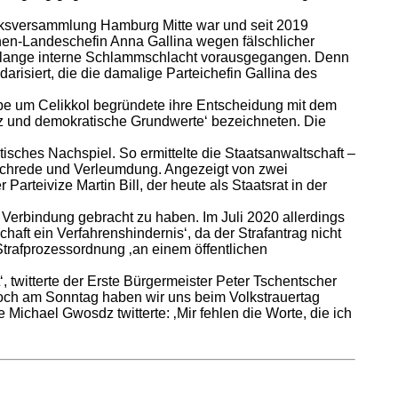
irksversammlung Hamburg Mitte war und seit 2019
ünen-Landeschefin Anna Gallina wegen fälschlicher
elange interne Schlammschlacht vorausgegangen. Denn
risiert, die die damalige Parteichefin Gallina des
ppe um Celikkol begründete ihre Entscheidung mit dem
ranz und demokratische Grundwerte‘ bezeichneten. Die
istisches Nachspiel. So ermittelte die Staatsanwaltschaft –
e Nachrede und Verleumdung. Angezeigt von zwei
rteivize Martin Bill, der heute als Staatsrat in der
 Verbindung gebracht zu haben. Im Juli 2020 allerdings
ft ein Verfahrenshindernis‘, da der Strafantrag nicht
Strafprozessordnung ‚an einem öffentlichen
, twitterte der Erste Bürgermeister Peter Tschentscher
Noch am Sonntag haben wir uns beim Volkstrauertag
e Michael Gwosdz twitterte: ‚Mir fehlen die Worte, die ich