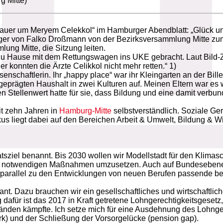
 Mitte)
„Trauer um Meryem Celekkol“ im Hamburger Abendblatt: „Glück 
r von Falko Droßmann von der Bezirksversammlung Mitte zum n
ung Mitte, die Sitzung leiten.
zu Hause mit dem Rettungswagen ins UKE gebracht. Laut Bild-
er konnten die Ärzte Celikkol nicht mehr retten.“ 1)
chaftlerin. Ihr „happy place“ war ihr Kleingarten an der Bille
geprägten Haushalt in zwei Kulturen auf. Meinen Eltern war es w
en Stellenwert hatte für sie, dass Bildung und eine damit verb
it zehn Jahren in
Hamburg-Mitte
selbstverständlich. Soziale Ger
s liegt dabei auf den Bereichen Arbeit & Umwelt, Bildung & Wis
sziel benannt. Bis 2030 wollen wir Modellstadt für den Klimasc
ür notwendigen Maßnahmen umzusetzen. Auch auf Bundesebene s
 parallel zu den Entwicklungen von neuen Berufen passende ber
levant. Dazu brauchen wir ein gesellschaftliches und wirtschaft
g dafür ist das 2017 in Kraft getretene Lohngerechtigkeitsgeset
en kämpfte. Ich setze mich für eine Ausdehnung des Lohngerec
rk) und der Schließung der Vorsorgelücke (pension gap).