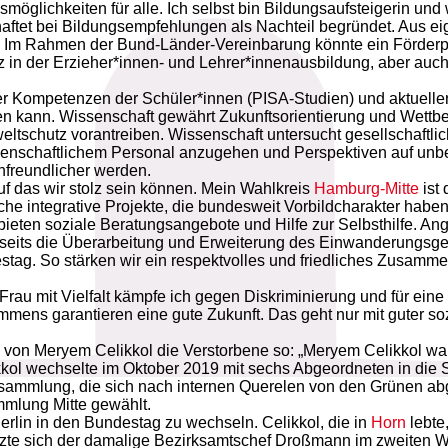
möglichkeiten für alle. Ich selbst bin Bildungsaufsteigerin und
haftet bei Bildungsempfehlungen als Nachteil begründet. Aus ei
ein! Im Rahmen der Bund-Länder-Vereinbarung könnte ein Förderp
z in der Erzieher*innen- und Lehrer*innenausbildung, aber auc
 Kompetenzen der Schüler*innen (PISA-Studien) und aktuelle
en kann. Wissenschaft gewährt Zukunftsorientierung und Wettbe
eltschutz vorantreiben. Wissenschaft untersucht gesellschaftlic
ssenschaftlichem Personal anzugehen und Perspektiven auf unbef
enfreundlicher werden.
uf das wir stolz sein können. Mein Wahlkreis
Hamburg-Mitte
ist 
che integrative Projekte, die bundesweit Vorbildcharakter haben
ieten soziale Beratungsangebote und Hilfe zur Selbsthilfe. 
ts die Überarbeitung und Erweiterung des Einwanderungsgese
tag. So stärken wir ein respektvolles und friedliches Zusamme
 Frau mit Vielfalt kämpfe ich gegen Diskriminierung und für eine
mmens garantieren eine gute Zukunft. Das geht nur mit guter s
d von Meryem Celikkol die Verstorbene so: „Meryem Celikkol wa
likkol wechselte im Oktober 2019 mit sechs Abgeordneten in die
rsammlung, die sich nach internen Querelen von den Grünen abg
mmlung Mitte gewählt.
Berlin in den Bundestag zu wechseln. Celikkol, die in
Horn
lebte
etzte sich der damalige Bezirksamtschef Droßmann im zweiten 