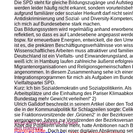
Die SPD steht für gleiche Bildungszugänge und Aufstiegs
werden leider häufig nicht erkannt, sondern vorurteilsbe
aufgrund familiärer oder sozialer Herkunft darf nicht s
Antidiskriminierung und Sozial- und Diversity-Kompeten
ich mich auf Bundesebene stark machen.
Das Bildungssystem wird regelmäßig anhand erworbener
reflektiert, so dass es auf Landesebene angepasst werd
bspw. für erneuerbare Energien, entwickelt, die den Umw
ist es, die prekären Beschäftigungsverhältnisse von wi
Wissenschaftliches Arbeiten muss attraktiver und famili
Deutschland ist ein Vielfalts- und Einwanderungsland, a
weiß ich: in Hamburg laufen zahlreiche äußerst erfolgrei
Migrantenorganisationen und Religionsgemeinschaften b
angenommen. In diesem Zusammenhang sehe ich einersei
Integrationsprogrammen für mich als Aufgaben im Bundes
Vielfaltspartei SPD.
Kurz: Ich bin Sozialdemokratin und Sozialpolitikerin. Als
Arbeitsplätze und die Einhaltung des Pariser Klimaabko
Bundestag mehr Gewicht verleihen!“ 2)
Ulrich Gaßdorf beschreibt in seinem Artikel über den To
die in der Kommunalpolitik für Schlagzeilen sorgte: Ce
sie Fraktionsvorsitzende der ‚Grünen2‘ in der Bezirksve
vergangenen Jahres zur Vorsitzenden der Bezirksversa
Biografien-Datenbank: Frauen
Aber die Politikerin wollte mehr, hatte Ambitionen nach 
aus Hamburg
Hamburg-Mitte
. Doch bei einer digitalen Abstimmung s