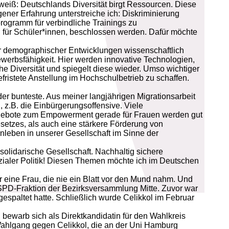
 weiß: Deutschlands Diversität birgt Ressourcen. Diese
gener Erfahrung unterstreiche ich: Diskriminierung
rogramm für verbindliche Trainings zu
h für Schüler*innen, beschlossen werden. Dafür möchte
r demographischer Entwicklungen wissenschaftlich
werbsfähigkeit. Hier werden innovative Technologien,
he Diversität und spiegelt diese wieder. Umso wichtiger
ristete Anstellung im Hochschulbetrieb zu schaffen.
der bunteste. Aus meiner langjährigen Migrationsarbeit
, z.B. die Einbürgerungsoffensive. Viele
Angebote zum Empowerment gerade für Frauen werden gut
tzes, als auch eine stärkere Förderung von
nleben in unserer Gesellschaft im Sinne der
 solidarische Gesellschaft. Nachhaltig sichere
ozialer Politik! Diesen Themen möchte ich im Deutschen
r eine Frau, die nie ein Blatt vor den Mund nahm. Und
 SPD-Fraktion der Bezirksversammlung Mitte. Zuvor war
espaltet hatte. Schließlich wurde Celikkol im Februar
, bewarb sich als Direktkandidatin für den Wahlkreis
Wahlgang gegen Celikkol, die an der Uni Hamburg