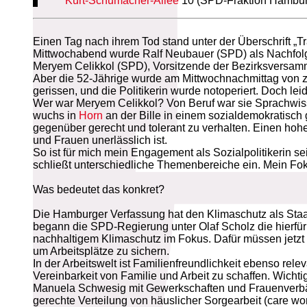
Kurt-Schumacher-Allee
10 (SPD-Fraktion Hamburg
Einen Tag nach ihrem Tod stand unter der Überschrift 
Mittwochabend wurde Ralf Neubauer (SPD) als Nachfolge
Meryem Celikkol (SPD), Vorsitzende der Bezirksversamml
Aber die 52-Jährige wurde am Mittwochnachmittag von 
gerissen, und die Politikerin wurde notoperiert. Doch leid
Wer war Meryem Celikkol? Von Beruf war sie Sprachwissens
wuchs in
Horn
an der Bille in einem sozialdemokratisch 
gegenüber gerecht und tolerant zu verhalten. Einen hoh
und Frauen unerlässlich ist.
So ist für mich mein Engagement als Sozialpolitikerin se
schließt unterschiedliche Themenbereiche ein. Mein Foku
Was bedeutet das konkret?
Die Hamburger Verfassung hat den Klimaschutz als Staat
begann die SPD-Regierung unter Olaf Scholz die hierf
nachhaltigem Klimaschutz im Fokus. Dafür müssen jetzt
um Arbeitsplätze zu sichern.
In der Arbeitswelt ist Familienfreundlichkeit ebenso re
Vereinbarkeit von Familie und Arbeit zu schaffen. Wichti
Manuela Schwesig mit Gewerkschaften und Frauenverbänd
gerechte Verteilung von häuslicher Sorgearbeit (care wo