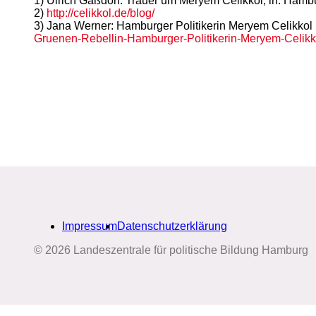
1) Ulrich Gaßdorf: Trauer um Meryem Celikkol, in: Hamb
2)
http://celikkol.de/blog/
3) Jana Werner: Hamburger Politikerin Meryem Celikkol 
Gruenen-Rebellin-Hamburger-Politikerin-Meryem-Celikk
Impressum
Datenschutzerklärung
© 2026 Landeszentrale für politische Bildung Hamburg