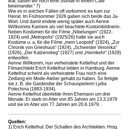
war, saßen wir noch eine Stunde in einem Café
beieinander.“ 7)
Wie es in solchen Fällen oft vorkommt: es kam zur
Heirat. Im Frühsommer 1926 gaben sich beide das Ja-
Wort. Und damit endete wenig später auch Aenne
Willkomms Karriere als viel beachtete Kostümbildnerin.
Neben Kostümen für die Filme „Nibelungen“ (1922-
1924) und „Metropolis“ (1925/26) hatte sie auch
Kostüme u. a. für die Filme „mein Leopold“ (1924), „Zur
Chronik von Grieshuus“ (1924), „Schwester Veronika“
(1926), „Der Katzenstieg“ (1927) und „Heimkehr“ (1928)
entworfen.
Aenne Willkomm, nun verheiratete Kettelhut und der
Filmarchitekt Erich Kettelhut lebten in Hamburg. Aenne
Kettelhut scheint als verheiratete Frau noch eine
Zeitlang ein Mode-Atelier gehabt zu haben. So fertigte
sie z. B. die Garderobe der Schauspielerin Lydia
Potechina (1883-1934).
Aenne Kettelhut überlebte ihren Ehemann um drei
Monate. Er starb im Alter von 85 Jahren am 13.3.1979
und sie im Alter von 77 Jahren am 20.6.1979.
Quellen:
1) Erich Kettelhut: Der Schatten des Architekten. Hrsg.