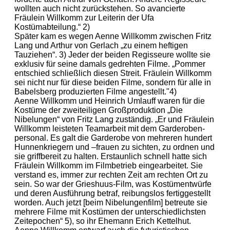
wollten auch nicht zurückstehen. So avancierte
Fräulein Willkomm zur Leiterin der Ufa
Kostümabteilung.“ 2)
Später kam es wegen Aenne Willkomm zwischen Fritz
Lang und Arthur von Gerlach „zu einem heftigen
Tauziehen“. 3) Jeder der beiden Regisseure wollte sie
exklusiv für seine damals gedrehten Filme. „Pommer
entschied schließlich diesen Streit. Fräulein Willkomm
sei nicht nur für diese beiden Filme, sondern für alle in
Babelsberg produzierten Filme angestellt."4)
Aenne Willkomm und Heinrich Umlauff waren für die
Kostüme der zweiteiligen Großproduktion „Die
Nibelungen“ von Fritz Lang zuständig. „Er und Fräulein
Willkomm leisteten Teamarbeit mit dem Garderoben-
personal. Es galt die Garderobe von mehreren hundert
Hunnenkriegern und –frauen zu sichten, zu ordnen und
sie griffbereit zu halten. Erstaunlich schnell hatte sich
Fräulein Willkomm im Filmbetrieb eingearbeitet. Sie
verstand es, immer zur rechten Zeit am rechten Ort zu
sein. So war der Grieshuus-Film, was Kostümentwürfe
und deren Ausführung betraf, reibungslos fertiggestellt
worden. Auch jetzt [beim Nibelungenfilm] betreute sie
mehrere Filme mit Kostümen der unterschiedlichsten
Zeitepochen“ 5), so ihr Ehemann Erich Kettelhut.