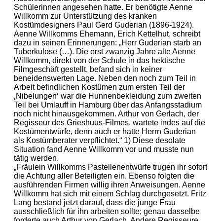
Schülerinnen angesehen hatte. Er benötigte Aenne
Willkomm zur Unterstützung des kranken
Kostümdesigners Paul Gerd Guderian (1896-1924).
Aenne Willkomms Ehemann, Erich Kettelhut, schreibt
dazu in seinen Erinnerungen: „Herr Guderian starb an
Tuberkulose (…). Die erst zwanzig Jahre alte Aenne
Willkomm, direkt von der Schule in das hektische
Filmgeschäft gestellt, befand sich in keiner
beneidenswerten Lage. Neben den noch zum Teil in
Arbeit befindlichen Kostümen zum ersten Teil der
‚Nibelungen‘ war die Hunnenbekleidung zum zweiten
Teil bei Umlauff in Hamburg über das Anfangsstadium
noch nicht hinausgekommen. Arthur von Gerlach, der
Regisseur des Grieshuus-Filmes, wartete indes auf die
Kostümentwürfe, denn auch er hatte Herrn Guderian
als Kostümberater verpflichtet.“ 1) Diese desolate
Situation fand Aenne Willkomm vor und musste nun
tätig werden.
„Fräulein Willkomms Pastellenentwürfe trugen ihr sofort
die Achtung aller Beteiligten ein. Ebenso folgten die
ausführenden Firmen willig ihren Anweisungen. Aenne
Willkomm hat sich mit einem Schlag durchgesetzt. Fritz
Lang bestand jetzt darauf, dass die junge Frau
ausschließlich für ihn arbeiten sollte; genau dasselbe
forderte auch Arthur von Gerlach. Andere Regisseure