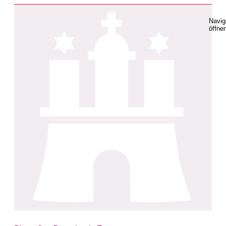
Navig
öffne