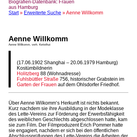
Biografien-Datenbank: Frauen
aus Hamburg
Start
»
Erweiterte Suche
» Aenne Willkomm
Aenne Willkomm
Aenne Willkomm, verh. Kettelhut
(17.06.1902 Shanghai – 20.06.1979 Hamburg)
Kostümbildnerin
Holitzberg
88 (Wohnadresse)
Fuhlsbüttler Straße
756, historischer Grabstein im
Garten der Frauen
auf dem Ohlsdorfer Friedhof.
Über Aenne Wilkomm‘s Herkunft ist nichts bekannt.
Kurz nachdem sie ihre Ausbildung in der Modeklasse
des Lette-Vereins zur Förderung der Erwerbsfähigkeit
des weiblichen Geschlechts abgeschlossen hatte, kam
sie zum Film. Der Filmproduzent Erich Pommer hatte
sie engagiert, nachdem er sich bei den öffentlichen
Abschlussprüfungen des Lette-Vereins die Arbeiten der