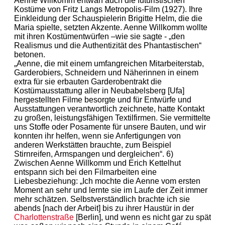
Aenne Willkomm entwarf auch die futuristischen
Kostüme von Fritz Langs Metropolis-Film (1927). Ihre
Einkleidung der Schauspielerin Brigitte Helm, die die
Maria spielte, setzten Akzente. Aenne Willkomm wollte
mit ihren Kostümentwürfen –wie sie sagte - „den
Realismus und die Authentizität des Phantastischen“
betonen.
„Aenne, die mit einem umfangreichen Mitarbeiterstab,
Garderobiers, Schneidern und Näherinnen in einem
extra für sie erbauten Garderobentrakt die
Kostümausstattung aller in Neubabelsberg [Ufa]
hergestellten Filme besorgte und für Entwürfe und
Ausstattungen verantwortlich zeichnete, hatte Kontakt
zu großen, leistungsfähigen Textilfirmen. Sie vermittelte
uns Stoffe oder Posamente für unsere Bauten, und wir
konnten ihr helfen, wenn sie Anfertigungen von
anderen Werkstätten brauchte, zum Beispiel
Stirnreifen, Armspangen und dergleichen“. 6)
Zwischen Aenne Willkomm und Erich Kettelhut
entspann sich bei den Filmarbeiten eine
Liebesbeziehung: „Ich mochte die Aenne vom ersten
Moment an sehr und lernte sie im Laufe der Zeit immer
mehr schätzen. Selbstverständlich brachte ich sie
abends [nach der Arbeit] bis zu ihrer Haustür in der
Charlottenstraße
[Berlin], und wenn es nicht gar zu spät